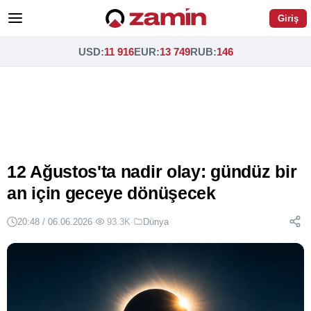
Giriş
USD
:
11 916
EUR
:
13 749
RUB
:
146
12 Ağustos'ta nadir olay: gündüz bir
an için geceye dönüşecek
20:48 / 06.06.2026
·
93.3K
·
Dünya