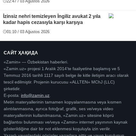
22:47 / 03 Ağustos 2026
İzinsiz nehri temizleyen İngiliz avukat 2 yıla
kadar hapis cezasıyla karşı karşıya
01:10 / 03 Ağustos 2026
САЙТ ҲАҚИДА
«Zamin» — Özbekistan haberleri.
«Zamin.uz» projesi 1 Aralık 2014’te faaliyetine başlamış ve 5
Temmuz 2016 tarihli 1117 sayılı belge ile kitle iletişim aracı olarak
tescil edilmiştir. Projenin kurucusu «ALLTEN» MChJ (LLC)
şirketidir.
E-posta:
info@zamin.uz
.
Metin materyallerinin tamamen kopyalanmasına veya kısmen
alıntılanmasına, ayrıca fotoğraf, grafik, ses ve/veya video
materyallerinin kullanılmasına, «Zamin.uz» sitesine köprü
bağlantısı bulunması ve/veya «Zamin» internet yayınının kaynak
gösterildiğine dair bir not eklenmesi koşuluyla izin verilir.
Yazarlı yayınlardaki görüşler yazarlara aittir ve yayın kurulunun