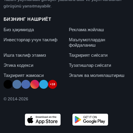
görüşünü yansıtmayabilir.
БИЗНИНГ НАШРИЁТ
Биз ҳақимизда
Реклама жойлаш
Инвесторлар учун таклиф
Маълумотлардан
фойдаланиш
Ишга таклиф этамиз
Таҳририят сиёсати
Этика кодекси
Тузатишлар сиёсати
Таҳририят жамоаси
Эгалик ва молиялаштириш
+18
© 2014-
2026