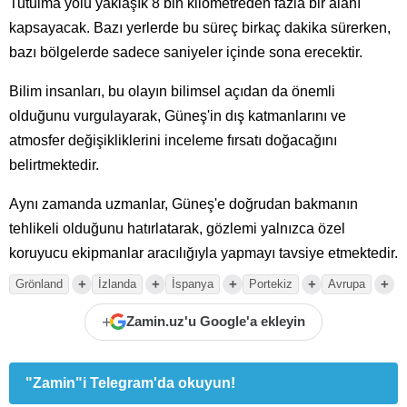
Tutulma yolu yaklaşık 8 bin kilometreden fazla bir alanı
kapsayacak. Bazı yerlerde bu süreç birkaç dakika sürerken,
bazı bölgelerde sadece saniyeler içinde sona erecektir.
Bilim insanları, bu olayın bilimsel açıdan da önemli
olduğunu vurgulayarak, Güneş'in dış katmanlarını ve
atmosfer değişikliklerini inceleme fırsatı doğacağını
belirtmektedir.
Aynı zamanda uzmanlar, Güneş'e doğrudan bakmanın
tehlikeli olduğunu hatırlatarak, gözlemi yalnızca özel
koruyucu ekipmanlar aracılığıyla yapmayı tavsiye etmektedir.
+
+
+
+
+
Grönland
İzlanda
İspanya
Portekiz
Avrupa
+
Zamin.uz'u Google'a ekleyin
"Zamin"i Telegram'da okuyun!