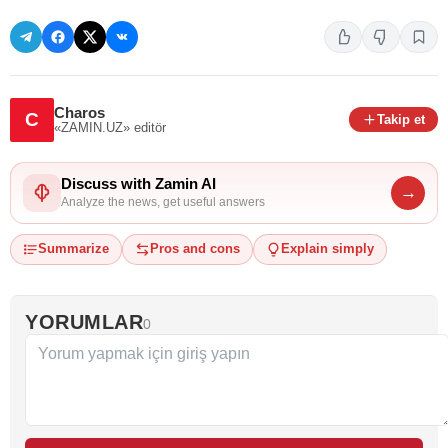
Charos
C
Takip et
«ZAMIN.UZ»
editör
Discuss with Zamin AI
→
Analyze the news, get useful answers
Summarize
Pros and cons
Explain simply
YORUMLAR
0