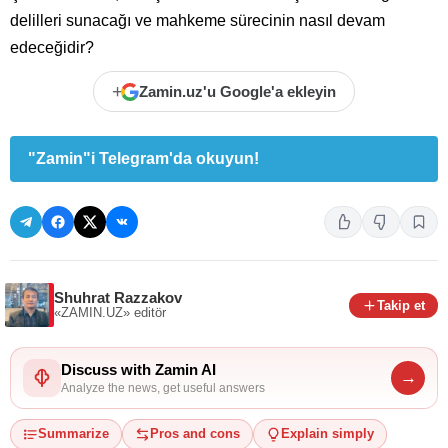
delilleri sunacağı ve mahkeme sürecinin nasıl devam
edeceğidir?
+
Zamin.uz'u Google'a ekleyin
"Zamin"i Telegram'da okuyun!
Shuhrat Razzakov
Takip et
«ZAMIN.UZ»
editör
Discuss with Zamin AI
→
Analyze the news, get useful answers
Summarize
Pros and cons
Explain simply