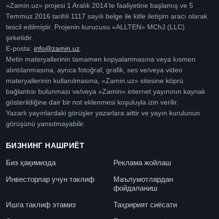
«Zamin.uz» projesi 1 Aralık 2014’te faaliyetine başlamış ve 5
Temmuz 2016 tarihli 1117 sayılı belge ile kitle iletişim aracı olarak
tescil edilmiştir. Projenin kurucusu «ALLTEN» MChJ (LLC)
şirketidir.
E-posta:
info@zamin.uz
.
Metin materyallerinin tamamen kopyalanmasına veya kısmen
alıntılanmasına, ayrıca fotoğraf, grafik, ses ve/veya video
materyallerinin kullanılmasına, «Zamin.uz» sitesine köprü
bağlantısı bulunması ve/veya «Zamin» internet yayınının kaynak
gösterildiğine dair bir not eklenmesi koşuluyla izin verilir.
Yazarlı yayınlardaki görüşler yazarlara aittir ve yayın kurulunun
görüşünü yansıtmayabilir.
БИЗНИНГ НАШРИЁТ
Биз ҳақимизда
Реклама жойлаш
Инвесторлар учун таклиф
Маълумотлардан
фойдаланиш
Ишга таклиф этамиз
Таҳририят сиёсати