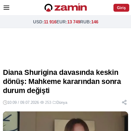
Giriş
USD
:
11 916
EUR
:
13 749
RUB
:
146
Diana Shurigina davasında keskin
dönüş: Mahkeme kararından sonra
durum değişti
10:09 / 09.07.2026
·
253
·
Dünya