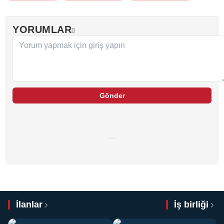
YORUMLAR
0
Gönder
…
İlanlar
İş birliği