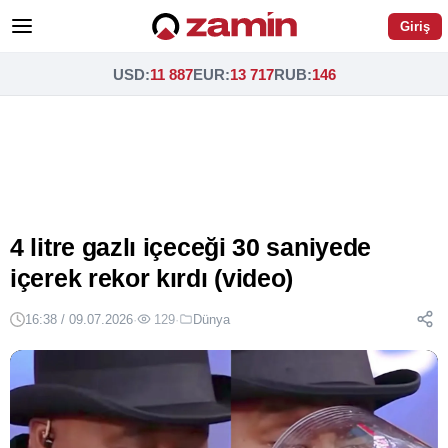
Giriş
USD
:
11 887
EUR
:
13 717
RUB
:
146
4 litre gazlı içeceği 30 saniyede
içerek rekor kırdı (video)
16:38 / 09.07.2026
·
129
·
Dünya