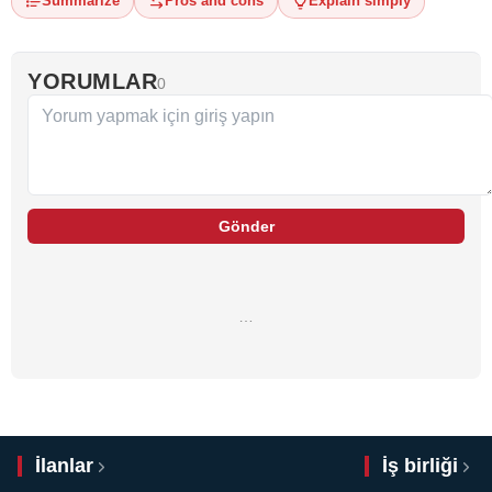
Summarize
Pros and cons
Explain simply
YORUMLAR
0
Gönder
…
İlanlar
İş birliği