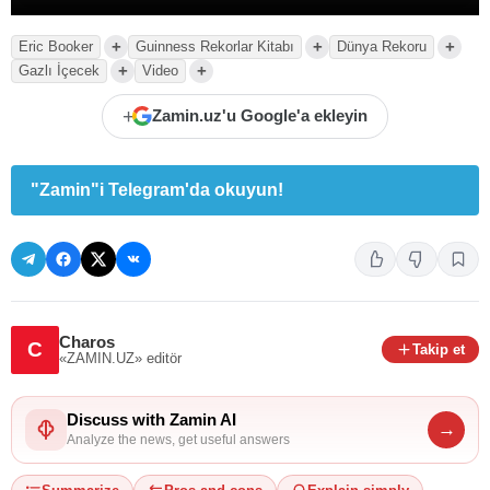
+
+
+
Eric Booker
Guinness Rekorlar Kitabı
Dünya Rekoru
+
+
Gazlı İçecek
Video
+
Zamin.uz'u Google'a ekleyin
"Zamin"i Telegram'da okuyun!
Charos
C
Takip et
«ZAMIN.UZ»
editör
Discuss with Zamin AI
→
Analyze the news, get useful answers