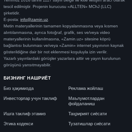
Temmuz 2016 tarihli 1117 sayılı belge ile kitle iletişim aracı olarak
tescil edilmiştir. Projenin kurucusu «ALLTEN» MChJ (LLC)
şirketidir.
E-posta:
info@zamin.uz
.
Metin materyallerinin tamamen kopyalanmasına veya kısmen
alıntılanmasına, ayrıca fotoğraf, grafik, ses ve/veya video
materyallerinin kullanılmasına, «Zamin.uz» sitesine köprü
bağlantısı bulunması ve/veya «Zamin» internet yayınının kaynak
gösterildiğine dair bir not eklenmesi koşuluyla izin verilir.
Yazarlı yayınlardaki görüşler yazarlara aittir ve yayın kurulunun
görüşünü yansıtmayabilir.
БИЗНИНГ НАШРИЁТ
Биз ҳақимизда
Реклама жойлаш
Инвесторлар учун таклиф
Маълумотлардан
фойдаланиш
Ишга таклиф этамиз
Таҳририят сиёсати
Этика кодекси
Тузатишлар сиёсати