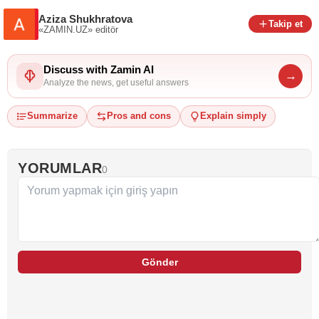
Aziza Shukhratova
Takip et
«ZAMIN.UZ»
editör
Discuss with Zamin AI
→
Analyze the news, get useful answers
Summarize
Pros and cons
Explain simply
YORUMLAR
0
Gönder