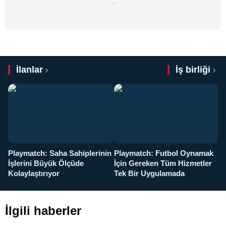
…
İlanlar
İş birliği
Playmatch: Saha Sahiplerinin
Playmatch: Futbol Oynamak
Y
İşlerini Büyük Ölçüde
İçin Gereken Tüm Hizmetler
y
Kolaylaştırıyor
Tek Bir Uygulamada
İlgili haberler