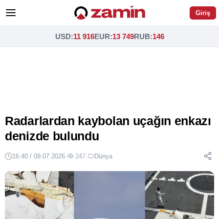
Giriş
USD
:
11 916
EUR
:
13 749
RUB
:
146
Radarlardan kaybolan uçağın enkazı
denizde bulundu
16:40 / 09.07.2026
·
247
·
Dünya