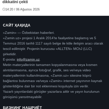
dikkatini çekti
14:20 / 06 Ağustos 2026
САЙТ ҲАҚИДА
«Zamin» — Özbekistan haberleri.
«Zamin.uz» projesi 1 Aralık 2014’te faaliyetine başlamış ve 5
Temmuz 2016 tarihli 1117 sayılı belge ile kitle iletişim aracı olarak
tescil edilmiştir. Projenin kurucusu «ALLTEN» MChJ (LLC)
şirketidir.
E-posta:
info@zamin.uz
.
Metin materyallerinin tamamen kopyalanmasına veya kısmen
alıntılanmasına, ayrıca fotoğraf, grafik, ses ve/veya video
materyallerinin kullanılmasına, «Zamin.uz» sitesine köprü
bağlantısı bulunması ve/veya «Zamin» internet yayınının kaynak
gösterildiğine dair bir not eklenmesi koşuluyla izin verilir.
Yazarlı yayınlardaki görüşler yazarlara aittir ve yayın kurulunun
görüşünü yansıtmayabilir.
БИЗНИНГ НАШРИЁТ