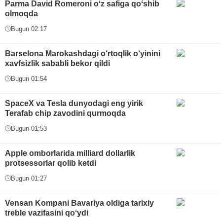
Parma David Romeroni oʻz safiga qoʻshib
olmoqda
Bugun 02:17
Barselona Marokashdagi o‘rtoqlik o‘yinini
xavfsizlik sababli bekor qildi
Bugun 01:54
SpaceX va Tesla dunyodagi eng yirik
Terafab chip zavodini qurmoqda
Bugun 01:53
Apple omborlarida milliard dollarlik
protsessorlar qolib ketdi
Bugun 01:27
Vensan Kompani Bavariya oldiga tarixiy
treble vazifasini qoʻydi