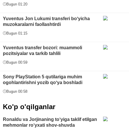
Bugun 01:20
Yuventus Jon Lukumi transferi boʻyicha
muzokaralarni faollashtirdi
Bugun 01:15
Yuventus transfer bozori: muammoli
pozitsiyalar va tarkib tahlili
Bugun 00:59
Sony PlayStation 5 qutilariga muhim
ogohlantirishni yozib qoʻya boshladi
Bugun 00:58
Ko'p o'qilganlar
Ronaldu va Jorjinaning to‘yiga taklif etilgan
mehmonlar ro‘yxati shov-shuvda