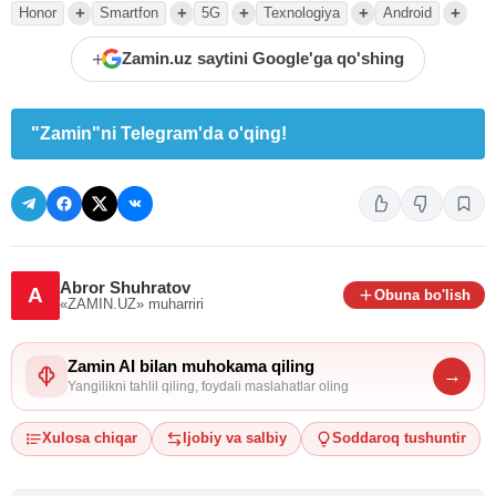
+
+
+
+
+
Honor
Smartfon
5G
Texnologiya
Android
+
Zamin.uz saytini Google'ga qo'shing
"Zamin"ni Telegram'da o'qing!
Abror Shuhratov
A
Obuna bo'lish
«ZAMIN.UZ»
muharriri
Zamin AI bilan muhokama qiling
→
Yangilikni tahlil qiling, foydali maslahatlar oling
Xulosa chiqar
Ijobiy va salbiy
Soddaroq tushuntir