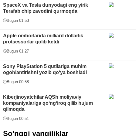
SpaceX va Tesla dunyodagi eng yirik
Terafab chip zavodini qurmoqda
Bugun 01:53
Apple omborlarida milliard dollarlik
protsessorlar qolib ketdi
Bugun 01:27
Sony PlayStation 5 qutilariga muhim
ogohlantirishni yozib qoʻya boshladi
Bugun 00:58
Kiberjinoyatchilar AQSh moliyaviy
kompaniyalariga qoʻngʻiroq qilib hujum
qilmoqda
Bugun 00:51
So'nggi yangiliklar