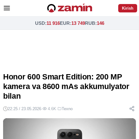
Kirish
USD
:
11 916
EUR
:
13 749
RUB
:
146
Honor 600 Smart Edition: 200 MP
kamera va 8600 mAs akkumulyator
bilan
22:25 / 23.05.2026
·
4.6K
·
Texno