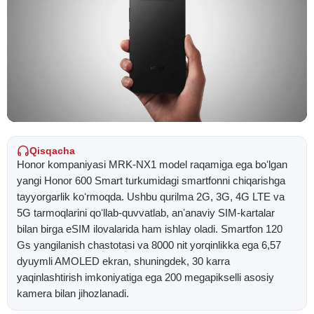
Qisqacha
Honor kompaniyasi MRK-NX1 model raqamiga ega boʻlgan
yangi Honor 600 Smart turkumidagi smartfonni chiqarishga
tayyorgarlik koʻrmoqda. Ushbu qurilma 2G, 3G, 4G LTE va
5G tarmoqlarini qoʻllab-quvvatlab, anʼanaviy SIM-kartalar
bilan birga eSIM ilovalarida ham ishlay oladi. Smartfon 120
Gs yangilanish chastotasi va 8000 nit yorqinlikka ega 6,57
dyuymli AMOLED ekran, shuningdek, 30 karra
yaqinlashtirish imkoniyatiga ega 200 megapikselli asosiy
kamera bilan jihozlanadi.