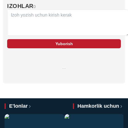
IZOHLAR
0
Yuborish
…
E'lonlar
Hamkorlik uchun