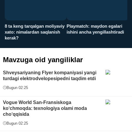
8 ta keng tarqalgan moliyaviy
Playmatch: maydon egalari
P
xato: nimalardan saqlanish
ishini ancha yengillashtiradi
u
kerak?
x
Mavzuga oid yangiliklar
Shveysariyaning Flyer kompaniyasi yangi
turdagi elektrodvelopesipedni taqdim etdi
Bugun 02:25
Vogue World San-Fransiskoga
ko‘chmoqda: texnologiya olami moda
cho‘qqisida
Bugun 02:25