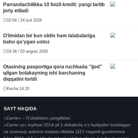
Parrandachilikka 10 foizli kredit: yangi tartib
joriy etiladi
10:54 / 24 iyul 2026
O‘limidan bir kun oldin ham talabalariga
baho qo‘ygan ustoz
19:34 / 03 avgust 2026
Otasining pasportiga qora ruchkada “ijod”
qilgan bolakayning ishi barchaning
diqqatini tortdi
Kecha 14:20
SAYT HAQIDA
«Zamin» – O'zbekiston yangiliklari.
«Zamin.uz» loyihasi 2014-yil 1-dekabrda oʻz faoliyatini boshlagan
va ommaviy axborot vositasi sifatida 1117-raqamli guvohnoma