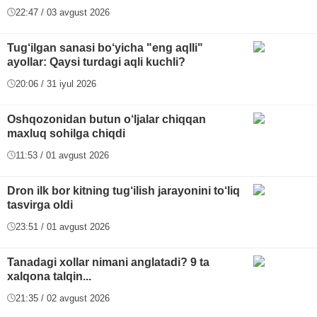
22:47 / 03 avgust 2026
Tug‘ilgan sanasi bo‘yicha "eng aqlli"
ayollar: Qaysi turdagi aqli kuchli?
20:06 / 31 iyul 2026
Oshqozonidan butun o‘ljalar chiqqan
maxluq sohilga chiqdi
11:53 / 01 avgust 2026
Dron ilk bor kitning tug‘ilish jarayonini to‘liq
tasvirga oldi
23:51 / 01 avgust 2026
Tanadagi xollar nimani anglatadi? 9 ta
xalqona talqin...
21:35 / 02 avgust 2026