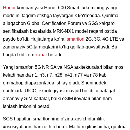
Honor
kompaniyasi Honor 600 Smart turkumining yangi
modelini taqdim etishga tayyorgarlik koʻrmoqda. Qurilma
allaqachon Global Certification Forum va SGS xalqaro
sertifikatlash bazalarida MRK-NX1 model raqami ostida
paydo boʻldi. Hujjatlarga koʻra,
smartfon
2G, 3G, 4G LTE va
zamonaviy 5G tarmoqlarini toʻliq qoʻllab-quvvatlaydi. Bu
haqda Ixbt.com
xabar
beradi.
Yangi smartfon 5G NR SA va NSA arxitekturalari bilan mos
keladi hamda n1, n3, n7, n28, n41, n77 va n78 kabi
ommabop diapazonlarda ishlay oladi. Shuningdek,
qurilmada UICC texnologiyasi mavjud boʻlib, u nafaqat
anʼanaviy SIM-kartalar, balki eSIM ilovalari bilan ham
ishlash imkonini beradi.
SGS hujjatlari smartfonning oʻziga xos chidamlilik
xususiyatlarini ham ochib berdi. Maʼlum qilinishicha, qurilma