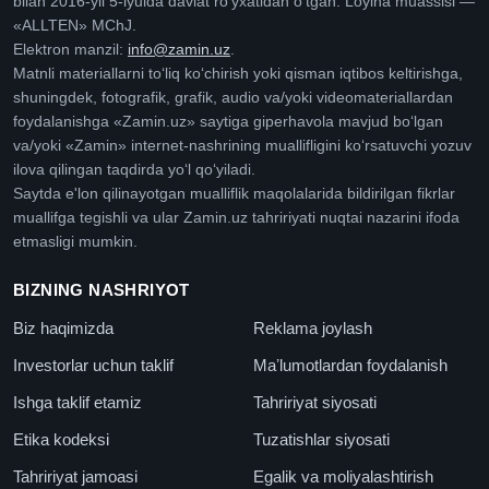
bilan 2016-yil 5-iyulda davlat roʻyxatidan oʻtgan. Loyiha muassisi —
«ALLTEN» MChJ.
Elektron manzil:
info@zamin.uz
.
Matnli materiallarni toʻliq koʻchirish yoki qisman iqtibos keltirishga,
shuningdek, fotografik, grafik, audio va/yoki videomateriallardan
foydalanishga «Zamin.uz» saytiga giperhavola mavjud boʻlgan
va/yoki «Zamin» internet-nashrining muallifligini koʻrsatuvchi yozuv
ilova qilingan taqdirda yoʻl qoʻyiladi.
Saytda e'lon qilinayotgan mualliflik maqolalarida bildirilgan fikrlar
muallifga tegishli va ular Zamin.uz tahririyati nuqtai nazarini ifoda
etmasligi mumkin.
BIZNING NASHRIYOT
Biz haqimizda
Reklama joylash
Investorlar uchun taklif
Maʼlumotlardan foydalanish
Ishga taklif etamiz
Tahririyat siyosati
Etika kodeksi
Tuzatishlar siyosati
Tahririyat jamoasi
Egalik va moliyalashtirish