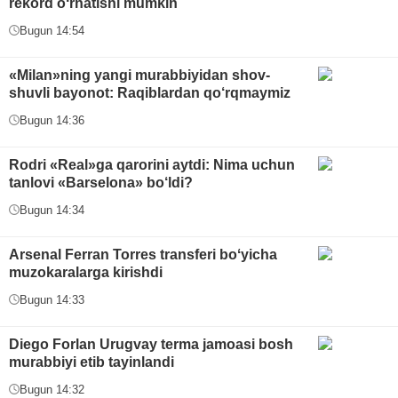
rekord oʻrnatishi mumkin
Bugun 14:54
«Milan»ning yangi murabbiyidan shov-
shuvli bayonot: Raqiblardan qo‘rqmaymiz
Bugun 14:36
Rodri «Real»ga qarorini aytdi: Nima uchun
tanlovi «Barselona» bo‘ldi?
Bugun 14:34
Arsenal Ferran Torres transferi boʻyicha
muzokaralarga kirishdi
Bugun 14:33
Diego Forlan Urugvay terma jamoasi bosh
murabbiyi etib tayinlandi
Bugun 14:32