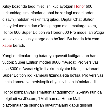
Xitoy bozorida taqdim etilishi kutilayotgan
Honor
600
turkumidagi smartfonlar global bozordagi modellardan
dizayn jihatidan keskin farq qiladi. Digital Chat Station
insayderi tomonidan eʼlon qilingan maʼlumotlarga koʻra,
Honor 600 Super Edition va Honor 600 Pro modellari oʻziga
xos texnik xususiyatlarga ega boʻladi. Bu haqda Ixbt.com
xabar
beradi.
Yangi qurilmalarning batareya quvvati kutilganidan ham
yuqori: Super Edition modeli 8600 mA/soat, Pro versiyasi
esa 8000 mA/soat sigʻimli akkumulyator bilan jihozlanadi.
Super Edition ikki kamerali tizimga ega boʻlsa, Pro versiyasi
uchta kamera va periskopik obyektiv bilan taʼminlanadi.
Honor kompaniyasi smartfonlar taqdimotini 25-may kuniga
belgiladi va JD.com, TMall hamda Honor Mall
platformalarida oldindan buyurtmalarni qabul qilishni