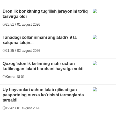
Dron ilk bor kitning tug‘ilish jarayonini to‘liq
tasvirga oldi
23:51 / 01 avgust 2026
Tanadagi xollar nimani anglatadi? 9 ta
xalqona talqin...
21:35 / 02 avgust 2026
Qozog‘istonlik kelinning mahr uchun
kutilmagan talabi barchani hayratga soldi
Kecha 18:01
Uy hayvonlari uchun talab qilinadigan
pasportning nusxa ko‘rinishi tarmoqlarda
tarqaldi
19:42 / 01 avgust 2026