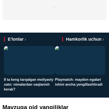
…
E'lonlar
Hamkorlik uchun
8 ta keng tarqalgan moliyaviy
Playmatch: maydon egalari
P
xato: nimalardan saqlanish
ishini ancha yengillashtiradi
u
kerak?
x
Mavzuga oid yangiliklar