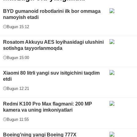
BYD gumanoid robotlarini ilk bor ommaga
namoyish etadi
Bugun 15:12
Rosatom Akkuyu AES loyihasidagi ulushini
sotishga tayyorlanmoqda
Bugun 15:00
Xiaomi 80 litrli yangi suv isitgichini taqdim
etdi
Bugun 12:21
Redmi K100 Pro Max flagmani: 200 MP
kamera va uning imkoniyatlari
Bugun 11:55
Boeingʼning yangi Boeing 777X