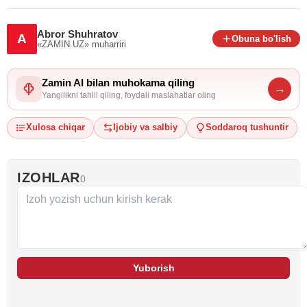
Abror Shuhratov
A
Obuna bo'lish
«ZAMIN.UZ»
muharriri
Zamin AI bilan muhokama qiling
→
Yangilikni tahlil qiling, foydali maslahatlar oling
Xulosa chiqar
Ijobiy va salbiy
Soddaroq tushuntir
IZOHLAR
0
Yuborish