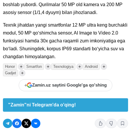
boshlab yubordi. Qurilmalar 50 MP old kamera va 200 MP
asosiy sensor (1/1,4 dyuym) bilan jihozlanadi.
Texnik jihatdan yangi smartfonlar 12 MP ultra keng burchakli
modul, 50 MP qoʻshimcha sensor, AI Image to Video 2.0
funksiyasi hamda 30x gacha raqamli zum imkoniyatiga ega
boʻladi. Shuningdek, korpus IP69 standarti boʻyicha suv va
changdan himoyalangan.
+
+
+
+
Honor
Smartfon
Texnologiya
Android
+
Gadjet
+
Zamin.uz saytini Google'ga qo'shing
"Zamin"ni Telegram'da o'qing!