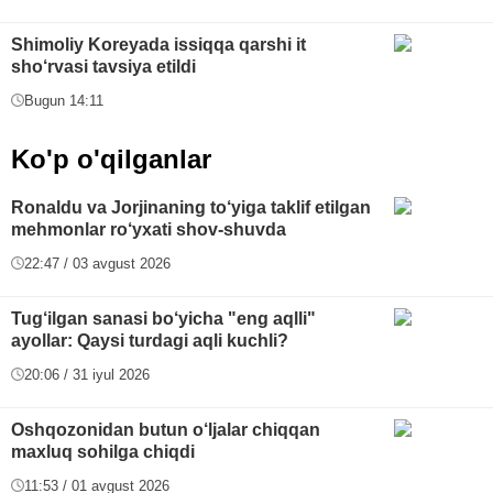
Shimoliy Koreyada issiqqa qarshi it
sho‘rvasi tavsiya etildi
Bugun 14:11
Ko'p o'qilganlar
Ronaldu va Jorjinaning to‘yiga taklif etilgan
mehmonlar ro‘yxati shov-shuvda
22:47 / 03 avgust 2026
Tug‘ilgan sanasi bo‘yicha "eng aqlli"
ayollar: Qaysi turdagi aqli kuchli?
20:06 / 31 iyul 2026
Oshqozonidan butun o‘ljalar chiqqan
maxluq sohilga chiqdi
11:53 / 01 avgust 2026