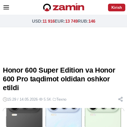
Kirish
USD
:
11 916
EUR
:
13 749
RUB
:
146
Honor 600 Super Edition va Honor
600 Pro taqdimot oldidan oshkor
etildi
15:29 / 14.05.2026
·
5.5K
·
Texno