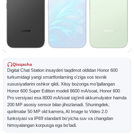
Qisqacha
Digital Chat Station insayderi taqdimot oldidan Honor 600
turkumidagi yangi smartfonlarning o'ziga xos texnik
xususiyatlarini oshkor qildi. Xitoy bozoriga mo'ljallangan
Honor 600 Super Edition modeli 8600 mA/soat, Honor 600
Pro versiyasi esa 8000 mA/soat sig'imli akkumulyator hamda
200 MP asosiy sensor bilan jihozlanadi. Shuningdek,
qurilmalar 50 MP old kamera, AI Image to Video 2.0
funksiyasi va IP69 standarti bo'yicha suv va changdan
himoyalangan korpusga ega bo'ladi.