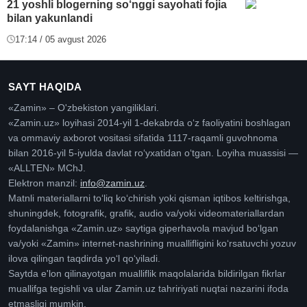
21 yoshli blogerning so‘nggi sayohati fojia
bilan yakunlandi
17:14 / 05 avgust 2026
SAYT HAQIDA
«Zamin» – O'zbekiston yangiliklari.
«Zamin.uz» loyihasi 2014-yil 1-dekabrda oʻz faoliyatini boshlagan
va ommaviy axborot vositasi sifatida 1117-raqamli guvohnoma
bilan 2016-yil 5-iyulda davlat roʻyxatidan oʻtgan. Loyiha muassisi —
«ALLTEN» MChJ.
Elektron manzil:
info@zamin.uz
.
Matnli materiallarni toʻliq koʻchirish yoki qisman iqtibos keltirishga,
shuningdek, fotografik, grafik, audio va/yoki videomateriallardan
foydalanishga «Zamin.uz» saytiga giperhavola mavjud boʻlgan
va/yoki «Zamin» internet-nashrining muallifligini koʻrsatuvchi yozuv
ilova qilingan taqdirda yoʻl qoʻyiladi.
Saytda e'lon qilinayotgan mualliflik maqolalarida bildirilgan fikrlar
muallifga tegishli va ular Zamin.uz tahririyati nuqtai nazarini ifoda
etmasligi mumkin.