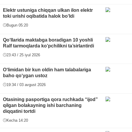
Elektr ustuniga chiqqan ulkan ilon elektr
toki urishi oqibatida halok bo‘ldi
Bugun 05:20
Qo‘llarida maktabga boradigan 10 yoshli
Ralf tarmoqlarda ko‘pchilikni ta’sirlantirdi
23:43 / 25 iyul 2026
O‘limidan bir kun oldin ham talabalariga
baho qo‘ygan ustoz
19:34 / 03 avgust 2026
Otasining pasportiga qora ruchkada “ijod”
qilgan bolakayning ishi barchaning
diqqatini tortdi
Kecha 14:20