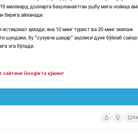
 16 миллиард долларга баҳоланаётган ушбу мега-лойиҳа ам
н бирига айланади.
истиқомат қилади, яна 10 минг турист ва 20 минг экипаж
и шундаки, бу “сузувчи шаҳар” аҳолиси дунё бўйлаб саёҳа
га эга бўлади.
z сайтини Google'га қўшинг
Са