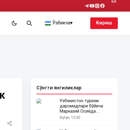
т
Ўзбекча
▾
Кириш
Сўнгги янгиликлар
к
Ўзбекистон туризм
даромадлари бўйича
Марказий Осиёда
етакчига айланди
Бугун, 12:32