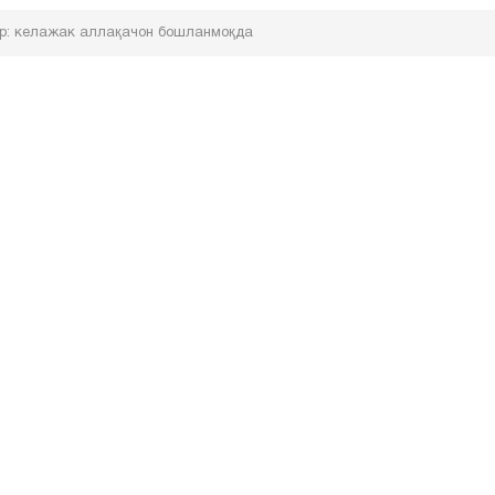
р: келажак аллақачон бошланмоқда