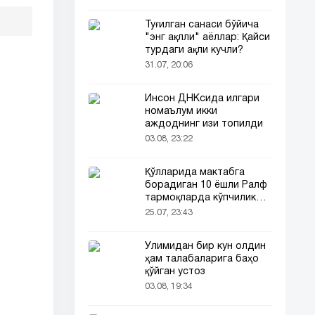
Туғилган санаси бўйича
"энг ақлли" аёллар: Қайси
турдаги ақли кучли?
31.07, 20:06
Инсон ДНКсида илгари
номаълум икки
аждоднинг изи топилди
03.08, 23:22
Қўлларида мактабга
борадиган 10 ёшли Ралф
тармоқларда кўпчиликни
таъсирлантирди
25.07, 23:43
Ўлимидан бир кун олдин
ҳам талабаларига баҳо
қўйган устоз
03.08, 19:34