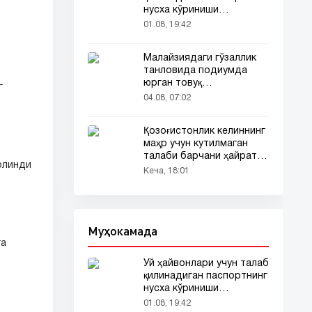
нусха кўриниши
тармоқларда тарқалди
01.08, 19:42
Малайзиядаги гўзаллик
танловида подиумда
юрган товуқ
г
томошабинлар
04.08, 07:02
эътиборини тортди
Қозоғистонлик келиннинг
маҳр учун кутилмаган
талаби барчани ҳайратга
 олинди
солди
Кеча, 18:01
Муҳокамада
га
Уй ҳайвонлари учун талаб
қилинадиган паспортнинг
нусха кўриниши
тармоқларда тарқалди
01.08, 19:42