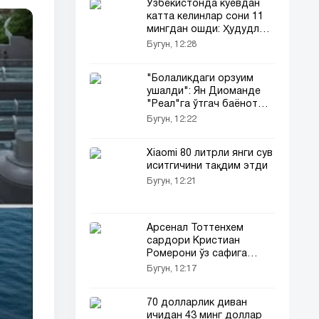
Ўзбекистонда куёвдан
катта келинлар сони 11
мингдан ошди: Ҳудудлар
рейтинги
Бугун, 12:28
"Болаликдаги орзуим
ушалди": Ян Диоманде
"Реал"га ўтгач баёнот
берди
Бугун, 12:22
Xiaomi 80 литрли янги сув
иситгичини тақдим этди
Бугун, 12:21
Арсенал Тоттенхем
сардори Кристиан
Ромерони ўз сафига
қўшиб олмоқчи
Бугун, 12:17
70 долларлик диван
ичидан 43 минг доллар