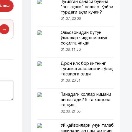
Туғилган санаси бўйича
бўлиш
"энг ақлли" аёллар: Қайси
турдаги ақли кучли?
31.07, 20:06
→
Ошқозонидан бутун
ўлжалар чиққан махлуқ
соҳилга чиқди
01.08, 11:53
Дрон илк бор китнинг
туғилиш жараёнини тўлиқ
тасвирга олди
01.08, 23:51
Танадаги холлар нимани
англатади? 9 та халқона
талқин...
02.08, 21:35
Уй ҳайвонлари учун талаб
қилинадиган паспортнинг