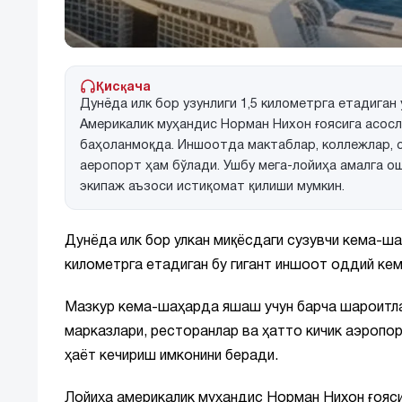
Қисқача
Дунёда илк бор узунлиги 1,5 километрга етадига
Америкалик муҳандис Норман Нихон ғоясига асосл
баҳоланмоқда. Иншоотда мактаблар, коллежлар, с
аеропорт ҳам бўлади. Ушбу мега-лойиҳа амалга ош
экипаж аъзоси истиқомат қилиши мумкин.
Дунёда илк бор улкан миқёсдаги сузувчи кема-ша
километрга етадиган бу гигант иншоот оддий кем
Мазкур кема-шаҳарда яшаш учун барча шароитлар
марказлари, ресторанлар ва ҳатто кичик аэропорт
ҳаёт кечириш имконини беради.
Лойиҳа америкалик муҳандис Норман Нихон ғояси