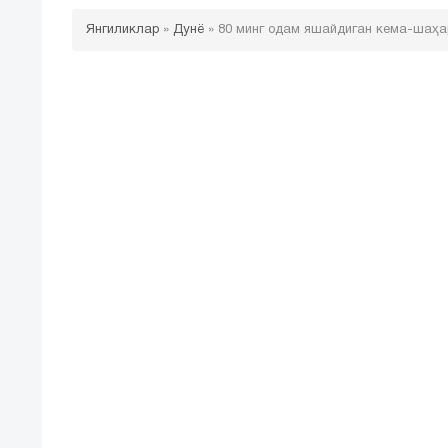
Янгиликлар
»
Дунё
»
80 минг одам яшайдиган кема-шаҳа