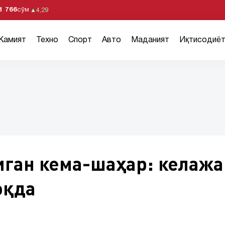
1 766
сўм
▲
4,29
Жамият
Техно
Спорт
Авто
Маданият
Иқтисодиё
иган кема-шаҳар: келажа
оқда