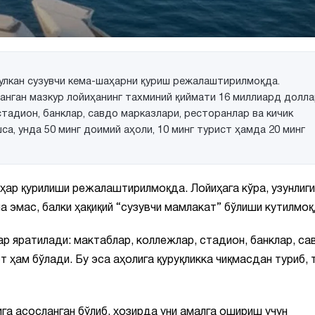
н улкан сузувчи кема-шаҳарни қуриш режалаштирилмоқда.
анган мазкур лойиҳанинг тахминий қиймати 16 миллиард долла
тадион, банклар, савдо марказлари, ресторанлар ва кичик
са, унда 50 минг доимий аҳоли, 10 минг турист ҳамда 20 минг
ҳар қурилиши режалаштирилмоқда. Лойиҳага кўра, узунлиги
а эмас, балки ҳақиқий “сузувчи мамлакат” бўлиши кутилмоқ
 яратилади: мактаблар, коллежлар, стадион, банклар, са
 ҳам бўлади. Бу эса аҳолига қуруқликка чиқмасдан туриб, 
га асосланган бўлиб, ҳозирда уни амалга ошириш учун