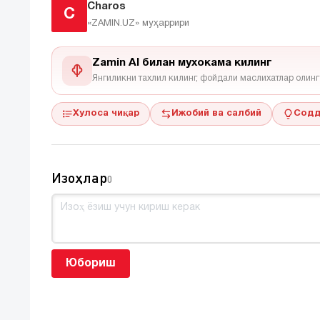
Charos
C
«ZAMIN.UZ»
муҳаррири
Zamin AI билан мухокама килинг
Янгиликни тахлил килинг, фойдали маслихатлар олинг
Хулоса чиқар
Ижобий ва салбий
Содд
Изоҳлар
0
Юбориш