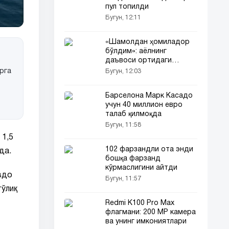
пул топилди
Бугун, 12:11
«Шамолдан ҳомиладор
бўлдим»: аёлнинг
даъвоси ортидаги
ҳақиқат
рга
Бугун, 12:03
Барселона Марк Касадо
учун 40 миллион евро
талаб қилмоқда
Бугун, 11:58
 1,5
102 фарзандли ота энди
да.
бошқа фарзанд
кўрмаслигини айтди
вдо
Бугун, 11:57
тўлиқ
Redmi K100 Pro Max
флагмани: 200 MP камера
ва унинг имкониятлари