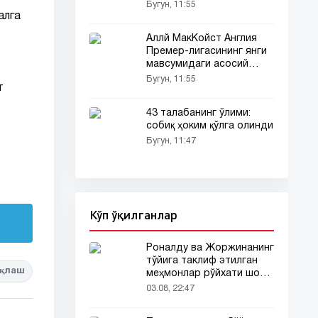
Бугун, 11:55
алга
Аллй МакКойст Англия
Премер-лигасининг янги
мавсумидаги асосий
фаворит ва
Бугун, 11:55
т
фаворибларни атади
43 талабанинг ўлими:
собиқ ҳоким қўлга олинди
Бугун, 11:47
Кўп ўқилганлар
Роналду ва Жоржинанинг
тўйига таклиф этилган
қлаш
меҳмонлар рўйхати шов-
шувда
03.08, 22:47