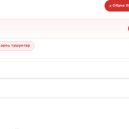
Обуна 
ароқ тушунтир
…