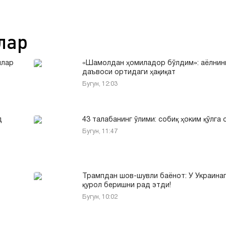
лар
ллар
«Шамолдан ҳомиладор бўлдим»: аёлнин
даъвоси ортидаги ҳақиқат
Бугун, 12:03
д
43 талабанинг ўлими: собиқ ҳоким қўлга
Бугун, 11:47
Трампдан шов-шувли баёнот: У Украина
қурол беришни рад этди!
Бугун, 10:02