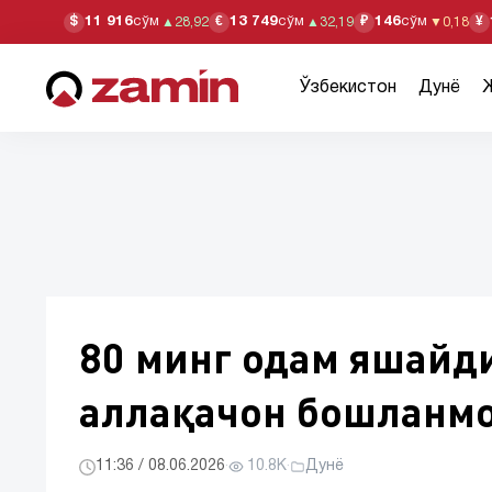
11 916
сўм
13 749
сўм
146
сўм
$
€
₽
¥
▲
28,92
▲
32,19
▼
0,18
Ўзбекистон
Дунё
80 минг одам яшайд
аллақачон бошланм
11:36 / 08.06.2026
·
10.8K
·
Дунё