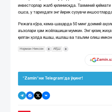
инвесторлар жалб қилинмоқда. Тахминий қиймати
ошса, у тарихдаги энг йирик сузувчи иншоотларда
Режага кўра, кема-шаҳарда 50 минг доимий аҳоли 
аъзолари ҳам жойлашиши мумкин. Энг қизиқ жиҳат
қилган ҳолда яшаш, ишлаш ва таълим олиш имкони
+
+
Норман Никсон
АҚШ
+
Zamin.u
"Zamin"ни Telegram'да ўқинг!