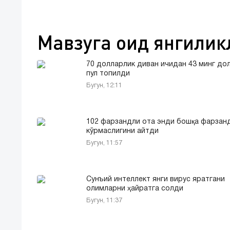
Мавзуга оид янгилик
70 долларлик диван ичидан 43 минг до
пул топилди
Бугун, 12:11
102 фарзандли ота энди бошқа фарзан
кўрмаслигини айтди
Бугун, 11:57
Сунъий интеллект янги вирус яратгани
олимларни ҳайратга солди
Бугун, 11:37