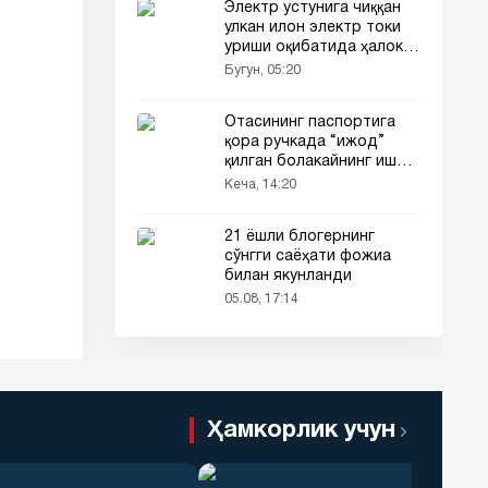
Электр устунига чиққан
улкан илон электр токи
уриши оқибатида ҳалок
бўлди
Бугун, 05:20
Отасининг паспортига
қора ручкада “ижод”
қилган болакайнинг иши
барчанинг диққатини
Кеча, 14:20
тортди
21 ёшли блогернинг
сўнгги саёҳати фожиа
билан якунланди
05.08, 17:14
Ҳамкорлик учун