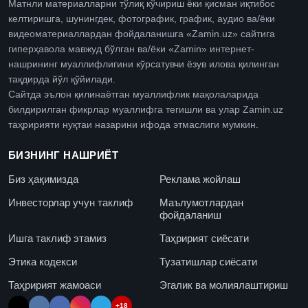
Матнли материалларни тўлиқ кўчириш ёки қисман иқтибос
келтиришга, шунингдек, фотографик, график, аудио ва/ёки
видеоматериаллардан фойдаланишга «Zamin.uz» сайтига
гиперҳавола мавжуд бўлган ва/ёки «Zamin» интернет-
нашрининг муаллифлигини кўрсатувчи ёзув илова қилинган
тақдирда йўл қўйилади.
Сайтда эълон қилинаётган муаллифлик мақолаларида
билдирилган фикрлар муаллифга тегишли ва улар Zamin.uz
таҳририяти нуқтаи назарини ифода этмаслиги мумкин.
БИЗНИНГ НАШРИЁТ
Биз ҳақимизда
Реклама жойлаш
Инвесторлар учун таклиф
Маълумотлардан
фойдаланиш
Ишга таклиф этамиз
Таҳририят сиёсати
Этика кодекси
Тузатишлар сиёсати
Таҳририят жамоаси
Эгалик ва молиялаштириш
+18