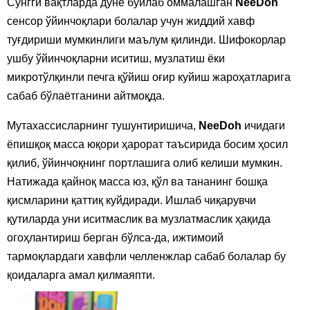
Сўнгги вақтларда дунё бўйлаб оммалашган
NeeDoh
сенсор ўйинчоқлари болалар учун жиддий хавф
туғдириши мумкинлиги маълум қилинди. Шифокорлар
ушбу ўйинчоқларни иситиш, музлатиш ёки
микротўлқинли печга қўйиш оғир куйиш жароҳатларига
сабаб бўлаётганини айтмоқда.
Мутахассисларнинг тушунтиришича,
NeeDoh
ичидаги
ёпишқоқ масса юқори ҳарорат таъсирида босим ҳосил
қилиб, ўйинчоқнинг портлашига олиб келиши мумкин.
Натижада қайноқ масса юз, қўл ва тананинг бошқа
қисмларини қаттиқ куйдиради. Ишлаб чиқарувчи
қутиларда уни иситмаслик ва музлатмаслик ҳақида
огоҳлантириш берган бўлса-да, ижтимоий
тармоқлардаги хавфли челленжлар сабаб болалар бу
қоидаларга амал қилмаяпти.