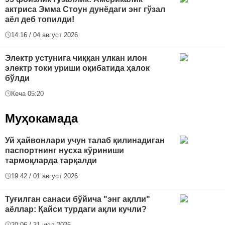
актриса Эмма Стоун дунёдаги энг гўзал
аёл деб топилди!
14:16 / 04 август 2026
Электр устунига чиққан улкан илон
электр токи уриши оқибатида ҳалок
бўлди
Кеча 05:20
Муҳокамада
Уй ҳайвонлари учун талаб қилинадиган
паспортнинг нусха кўриниши
тармоқларда тарқалди
19:42 / 01 август 2026
Туғилган санаси бўйича "энг ақлли"
аёллар: Қайси турдаги ақли кучли?
20:06 / 31 июл 2026