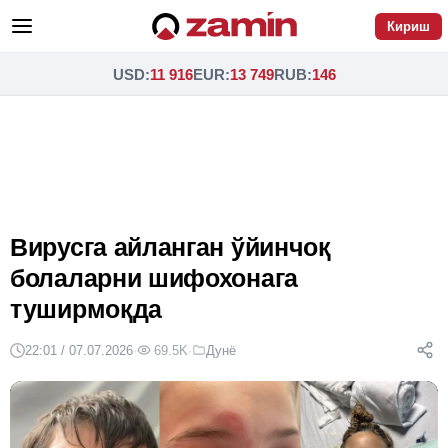
Кириш
USD
:
11 916
EUR
:
13 749
RUB
:
146
Вирусга айланган ўйинчоқ
болаларни шифохонага
туширмоқда
22:01 / 07.07.2026
·
69.5K
·
Дунё