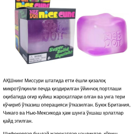
АҚШнинг Миссури штатида етти ёшли қизалоқ
микротўлқинли печда қиздирилган ўйинчоқ портлаши
оқибатида оғир куйиш жароҳатлари олган ва унга тери
кўчириб ўтказиш операцияси ўтказилган. Буюк Британия,
Чикаго ва Нью-Мексикода ҳам шунга ўхшаш ҳолатлар
қайд этилган.
Шифокорлар бундай жароҳатлар чандиқлар, кўриш