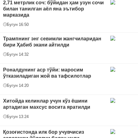
2,71 метрлик соч: бўйидан ҳам узун сочи
билан танилган аёл яна эътибор
марказида
Бугун 16:50
Трампнинг энг севимли жангчиларидан
бири Ҳабиб экани айтилди
Бугун 14:32
Роналдунинг аср тўйи: маросим
ўтказиладиган жой ва тафсилотлар
Бугун 14:20
Хитойда келинлар учун кўз ёшини
артадиган махсус восита яратилди
Бугун 13:24
Қозоғистонда илк бор учувчисиз