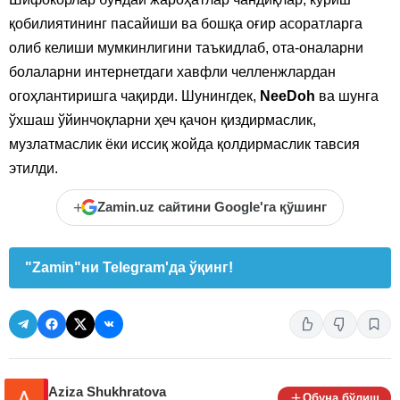
қобилиятининг пасайиши ва бошқа оғир асоратларга
олиб келиши мумкинлигини таъкидлаб, ота-оналарни
болаларни интернетдаги хавфли челленжлардан
огоҳлантиришга чақирди. Шунингдек,
NeeDoh
ва шунга
ўхшаш ўйинчоқларни ҳеч қачон қиздирмаслик,
музлатмаслик ёки иссиқ жойда қолдирмаслик тавсия
этилди.
+
Zamin.uz сайтини Google'га қўшинг
"Zamin"ни Telegram'да ўқинг!
Aziza Shukhratova
Обуна бўлиш