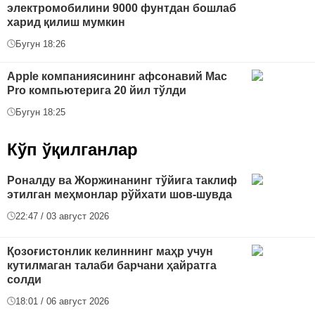
электромобилини 9000 фунтдан бошлаб
харид қилиш мумкин
Бугун 18:26
Apple компаниясининг афсонавий Mac
Pro компьютерига 20 йил тўлди
Бугун 18:25
Кўп ўқилганлар
Роналду ва Жоржинанинг тўйига таклиф
этилган меҳмонлар рўйхати шов-шувда
22:47 / 03 август 2026
Қозоғистонлик келиннинг маҳр учун
кутилмаган талаби барчани ҳайратга
солди
18:01 / 06 август 2026