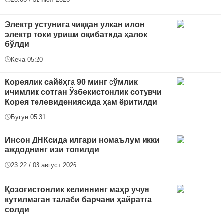
Электр устунига чиққан улкан илон
электр токи уриши оқибатида ҳалок
бўлди
Кеча 05:20
Кореялик сайёҳга 90 минг сўмлик
ичимлик сотган Ўзбекистонлик сотувчи
Корея телевидениясида ҳам ёритилди
Бугун 05:31
Инсон ДНКсида илгари номаълум икки
аждоднинг изи топилди
23:22 / 03 август 2026
Қозоғистонлик келиннинг маҳр учун
кутилмаган талаби барчани ҳайратга
солди