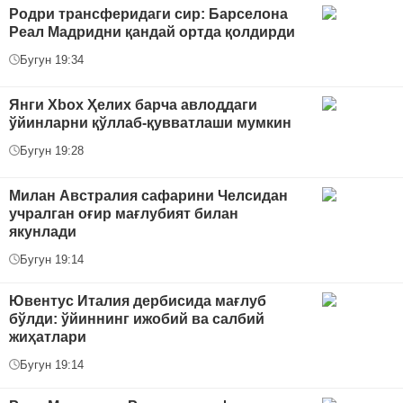
Родри трансферидаги сир: Барселона
Реал Мадридни қандай ортда қолдирди
Бугун 19:34
Янги Xbox Ҳелих барча авлоддаги
ўйинларни қўллаб-қувватлаши мумкин
Бугун 19:28
Милан Австралия сафарини Челсидан
учралган оғир мағлубият билан
якунлади
Бугун 19:14
Ювентус Италия дербисида мағлуб
бўлди: ўйиннинг ижобий ва салбий
жиҳатлари
Бугун 19:14