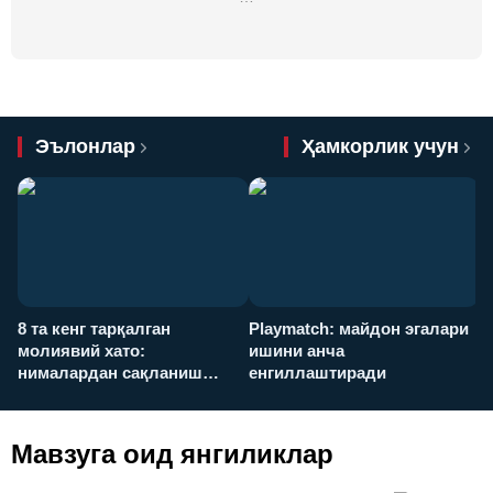
Эълонлар
Ҳамкорлик учун
8 та кенг тарқалган
Playmatch: майдон эгалари
P
молиявий хато:
ишини анча
у
нималардан сақланиш
енгиллаштиради
х
керак?
Мавзуга оид янгиликлар