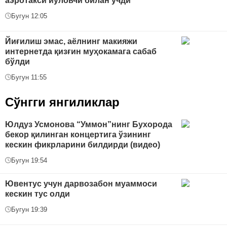
аэротакси йўловчи билан учди
Бугун 12:05
Йиғилиш эмас, аёлнинг макияжи
интернетда қизғин муҳокамага сабаб
бўлди
Бугун 11:55
Сўнгги янгиликлар
Юлдуз Усмонова “Уммон”нинг Бухорода
бекор қилинган концертига ўзининг
кескин фикрларини билдирди (видео)
Бугун 19:54
Ювентус учун дарвозабон муаммоси
кескин тус олди
Бугун 19:39