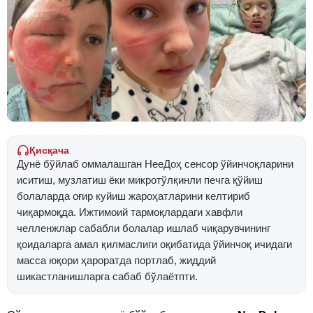
Қисқача
Дунё бўйлаб оммалашган НееДоҳ сенсор ўйинчоқларини
иситиш, музлатиш ёки микротўлқинли печга қўйиш
болаларда оғир куйиш жароҳатларини келтириб
чиқармоқда. Ижтимоий тармоқлардаги хавфли
челленжлар сабабли болалар ишлаб чиқарувчининг
қоидаларга амал қилмаслиги оқибатида ўйинчоқ ичидаги
масса юқори ҳароратда портлаб, жиддий
шикастланишларга сабаб бўлаётпти.