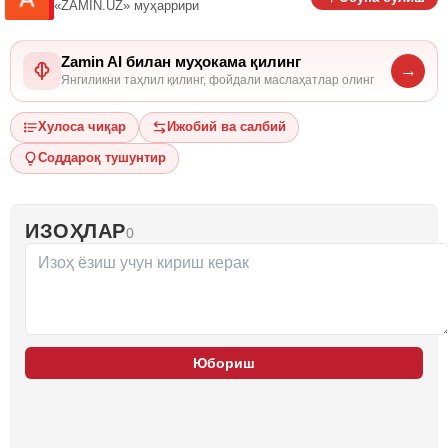
«ZAMIN.UZ»
муҳаррири
Zamin AI билан муҳокама қилинг
→
Янгиликни таҳлил қилинг, фойдали маслаҳатлар олинг
Хулоса чиқар
Ижобий ва салбий
Соддароқ тушунтир
ИЗОҲЛАР
0
Юбориш
…