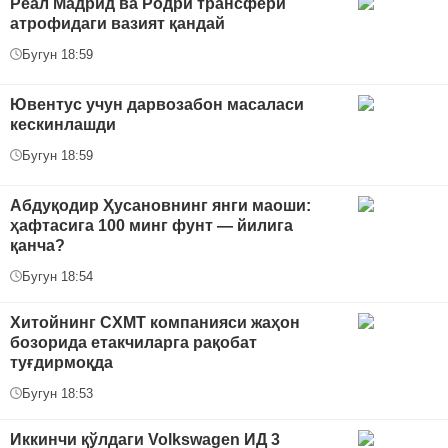
Реал Мадрид ва Родри трансфери
атрофидаги вазият қандай
Бугун 18:59
Ювентус учун дарвозабон масаласи
кескинлашди
Бугун 18:59
Абдуқодир Ҳусановнинг янги маоши:
ҳафтасига 100 минг фунт — йилига
қанча?
Бугун 18:54
Хитойнинг CXMT компанияси жаҳон
бозорида етакчиларга рақобат
туғдирмоқда
Бугун 18:53
Иккинчи қўлдаги Volkswagen ИД 3