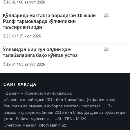
18:01 / 06 август 2026
Қўлларида мактабга борадиган 10 ёшли
Ралф тармоқларда кўпчиликни
таъсирлантирди
23:43 / 25 июл 2026
Ўлимидан бир кун олдин ҳам
талабаларига баҳо қўйган устоз
19:34 / 03 август 2026
САЙТ ҲАҚИДА
«Zamin» – Ўзбекистон янгиликлари.
«Zamin.uz» лойиҳаси 2014 йил 1 декабрда ўз фаолиятини
бошлаган ва оммавий ахборот воситаси сифатида 1117-
рақамли гувоҳнома билан 2016 йил 5 июлда давлат рўйхатидан
ўтган. Лойиҳа муассиси — «ALLTEN» МЧЖ.
Электрон манзил:
info@zamin.uz
.