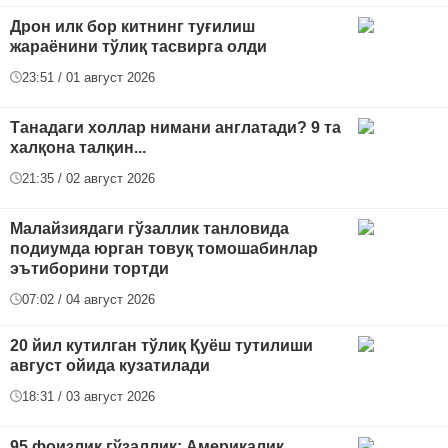
Дрон илк бор китнинг туғилиш
жараёнини тўлиқ тасвирга олди
23:51 / 01 август 2026
Танадаги холлар нимани англатади? 9 та
халқона талқин...
21:35 / 02 август 2026
Малайзиядаги гўзаллик танловида
подиумда юрган товуқ томошабинлар
эътиборини тортди
07:02 / 04 август 2026
20 йил кутилган тўлиқ Қуёш тутилиши
август ойида кузатилади
18:31 / 03 август 2026
95 фоизлик гўзаллик: Америкалик