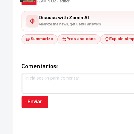
«ZAMIN.UZ»
editor
Discuss with Zamin AI
Analyze the news, get useful answers
Summarize
Pros and cons
Explain simp
Comentarios
0
Enviar