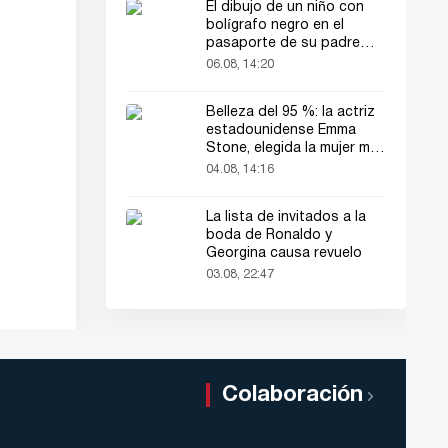
El dibujo de un niño con
bolígrafo negro en el
pasaporte de su padre
llamó la atención de todos
06.08, 14:20
Belleza del 95 %: la actriz
estadounidense Emma
Stone, elegida la mujer más
bella del mundo
04.08, 14:16
La lista de invitados a la
boda de Ronaldo y
Georgina causa revuelo
03.08, 22:47
Colaboración