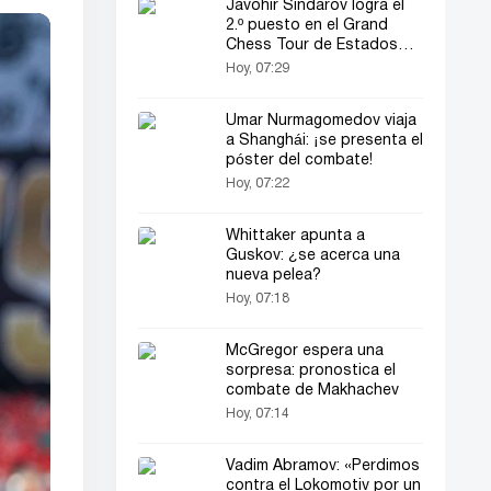
Javohir Sindarov logra el
2.º puesto en el Grand
Chess Tour de Estados
Unidos
Hoy, 07:29
Umar Nurmagomedov viaja
a Shanghái: ¡se presenta el
póster del combate!
Hoy, 07:22
Whittaker apunta a
Guskov: ¿se acerca una
nueva pelea?
Hoy, 07:18
McGregor espera una
sorpresa: pronostica el
combate de Makhachev
Hoy, 07:14
Vadim Abramov: «Perdimos
contra el Lokomotiv por un