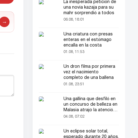
La inesperada petición de
una novia kazaja para su
mahr sorprendió a todos
06.08, 18:01
→
Una criatura con presas
enteras en el estómago
encalla en la costa
01.08, 11:53
Un dron filma por primera
vez el nacimiento
completo de una ballena
01.08, 23:51
Una gallina que desfiló en
un concurso de belleza en
Malasia atrajo la atención
del público
04.08, 07:02
Un eclipse solar total,
esperado durante 20 años,