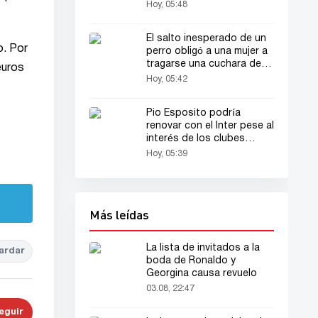
despiertan interés en las
Hoy, 05:48
redes sociales
El salto inesperado de un
o. Por
perro obligó a una mujer a
tragarse una cuchara de
euros
17 cm
Hoy, 05:42
Pio Esposito podría
renovar con el Inter pese al
interés de los clubes
ingleses
Hoy, 05:39
Más leídas
La lista de invitados a la
ardar
boda de Ronaldo y
Georgina causa revuelo
03.08, 22:47
eguir