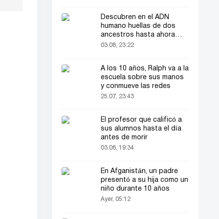
Descubren en el ADN
humano huellas de dos
ancestros hasta ahora
desconocidos
03.08, 23:22
A los 10 años, Ralph va a la
escuela sobre sus manos
y conmueve las redes
25.07, 23:43
El profesor que calificó a
sus alumnos hasta el día
antes de morir
03.08, 19:34
En Afganistán, un padre
presentó a su hija como un
niño durante 10 años
Ayer, 05:12