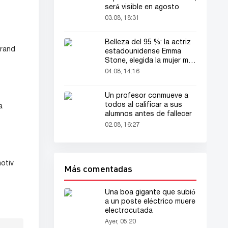
será visible en agosto
03.08, 18:31
Belleza del 95 %: la actriz
Grand
estadounidense Emma
Stone, elegida la mujer más
bella del mundo
04.08, 14:16
Un profesor conmueve a
todos al calificar a sus
a
alumnos antes de fallecer
02.08, 16:27
otiv
Más comentadas
Una boa gigante que subió
a un poste eléctrico muere
electrocutada
Ayer, 05:20