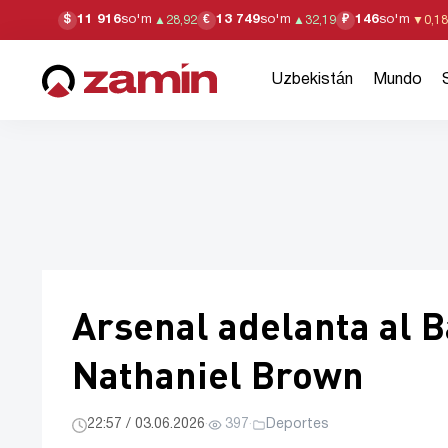
11 916
so'm
13 749
so'm
146
so'm
$
€
₽
▲
28,92
▲
32,19
▼
0,18
Uzbekistán
Mundo
Arsenal adelanta al B
Nathaniel Brown
22:57 / 03.06.2026
·
397
·
Deportes