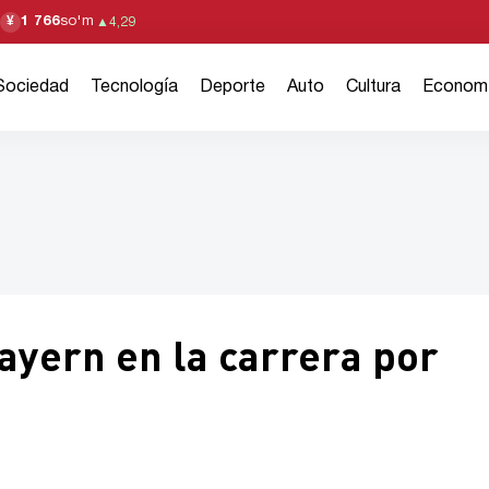
1 766
so'm
¥
▲
4,29
Sociedad
Tecnología
Deporte
Auto
Cultura
Econom
ayern en la carrera por