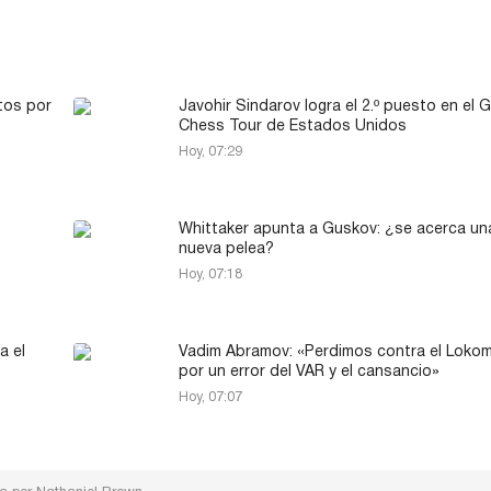
tos por
Javohir Sindarov logra el 2.º puesto en el 
Chess Tour de Estados Unidos
Hoy, 07:29
Whittaker apunta a Guskov: ¿se acerca un
nueva pelea?
Hoy, 07:18
a el
Vadim Abramov: «Perdimos contra el Lokom
por un error del VAR y el cansancio»
Hoy, 07:07