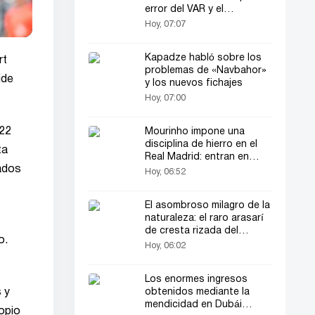
error del VAR y el
cansancio»
Hoy, 07:07
Kapadze habló sobre los
rt
problemas de «Navbahor»
ide
y los nuevos fichajes
Hoy, 07:00
 22
Mourinho impone una
disciplina de hierro en el
ta
Real Madrid: entran en
cados
vigor nuevas reglas
Hoy, 06:52
El asombroso milagro de la
naturaleza: el raro arasarí
de cresta rizada del
o.
Amazonas sorprende a los
Hoy, 06:02
científicos
Los enormes ingresos
obtenidos mediante la
 y
mendicidad en Dubái
ropio