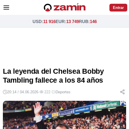
Entrar
USD
:
11 916
EUR
:
13 749
RUB
:
146
La leyenda del Chelsea Bobby
Tambling fallece a los 84 años
20:14 / 04.06.2026
·
222
·
Deportes