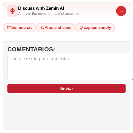
Discuss with Zamin AI
→
Analyze the news, get useful answers
Summarize
Pros and cons
Explain simply
COMENTARIOS
0
Enviar
…