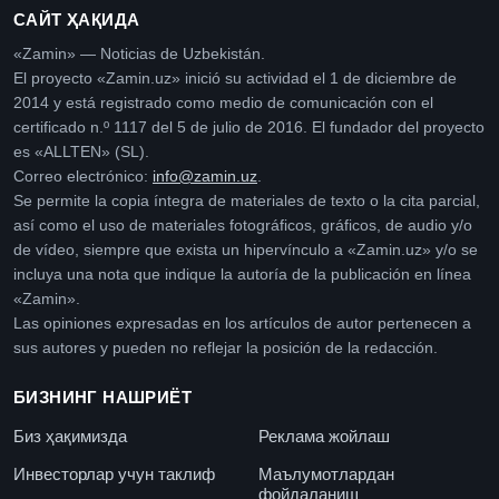
САЙТ ҲАҚИДА
«Zamin» — Noticias de Uzbekistán.
El proyecto «Zamin.uz» inició su actividad el 1 de diciembre de
2014 y está registrado como medio de comunicación con el
certificado n.º 1117 del 5 de julio de 2016. El fundador del proyecto
es «ALLTEN» (SL).
Correo electrónico:
info@zamin.uz
.
Se permite la copia íntegra de materiales de texto o la cita parcial,
así como el uso de materiales fotográficos, gráficos, de audio y/o
de vídeo, siempre que exista un hipervínculo a «Zamin.uz» y/o se
incluya una nota que indique la autoría de la publicación en línea
«Zamin».
Las opiniones expresadas en los artículos de autor pertenecen a
sus autores y pueden no reflejar la posición de la redacción.
БИЗНИНГ НАШРИЁТ
Биз ҳақимизда
Реклама жойлаш
Инвесторлар учун таклиф
Маълумотлардан
фойдаланиш