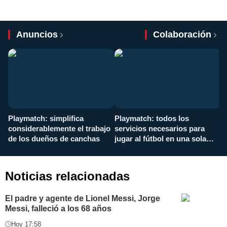
Anuncios
Colaboración
Playmatch: simplifica
Playmatch: todos los
¿
considerablemente el trabajo
servicios necesarios para
d
de los dueños de canchas
jugar al fútbol en una sola
c
aplicación
i
Noticias relacionadas
El padre y agente de Lionel Messi, Jorge
Messi, falleció a los 68 años
Hoy 17:58