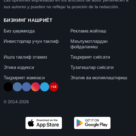
Las opiniones expresadas en los artículos de autor pertenecen a
sus autores y pueden no reflejar la posición de la redacción.
БИЗНИНГ НАШРИЁТ
Биз ҳақимизда
Реклама жойлаш
Инвесторлар учун таклиф
Маълумотлардан
фойдаланиш
Ишга таклиф этамиз
Таҳририят сиёсати
Этика кодекси
Тузатишлар сиёсати
Таҳририят жамоаси
Эгалик ва молиялаштириш
+18
© 2014-
2026