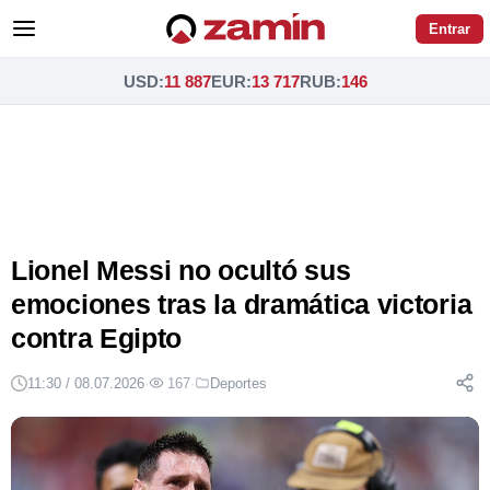
Entrar
USD
:
11 887
EUR
:
13 717
RUB
:
146
Lionel Messi no ocultó sus
emociones tras la dramática victoria
contra Egipto
11:30 / 08.07.2026
·
167
·
Deportes