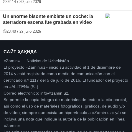
02:14 / 30 julio 2026
Un enorme bisonte embiste un coche: la
aterradora escena fue grabada en video
23:40 / 27 julio 2026
САЙТ ҲАҚИДА
«Zamin» — Noticias de Uzbekistán.
El proyecto «Zamin.uz» inició su actividad el 1 de diciembre de
2014 y está registrado como medio de comunicación con el
certificado n.º 1117 del 5 de julio de 2016. El fundador del proyecto
es «ALLTEN» (SL).
Correo electrónico:
info@zamin.uz
.
Se permite la copia íntegra de materiales de texto o la cita parcial,
así como el uso de materiales fotográficos, gráficos, de audio y/o
de vídeo, siempre que exista un hipervínculo a «Zamin.uz» y/o se
incluya una nota que indique la autoría de la publicación en línea
«Zamin».