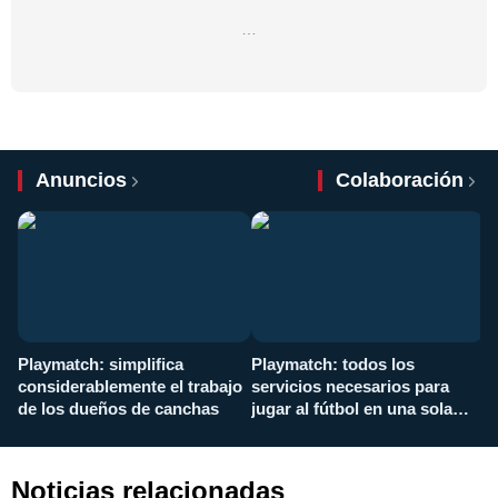
…
Anuncios
Colaboración
Playmatch: simplifica
Playmatch: todos los
¿
considerablemente el trabajo
servicios necesarios para
d
de los dueños de canchas
jugar al fútbol en una sola
c
aplicación
i
Noticias relacionadas