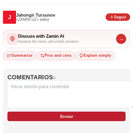
Jahongir Tursunov
J
Seguir
«ZAMIN.UZ»
editor
Discuss with Zamin AI
→
Analyze the news, get useful answers
Summarize
Pros and cons
Explain simply
COMENTARIOS
0
Enviar