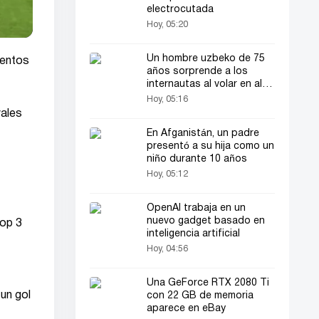
electrocutada
Hoy, 05:20
Un hombre uzbeko de 75
ientos
años sorprende a los
internautas al volar en ala
delta
Hoy, 05:16
vales
En Afganistán, un padre
presentó a su hija como un
niño durante 10 años
Hoy, 05:12
OpenAI trabaja en un
nuevo gadget basado en
top 3
inteligencia artificial
Hoy, 04:56
Una GeForce RTX 2080 Ti
 un gol
con 22 GB de memoria
aparece en eBay