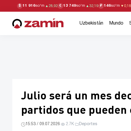
11 916
so'm
13 749
so'm
146
so'm
$
€
₽
▲
28,92
▲
32,19
▼
0,18
Uzbekistán
Mundo
Julio será un mes dec
partidos que pueden 
15:53 / 09.07.2026
·
2.7K
·
Deportes