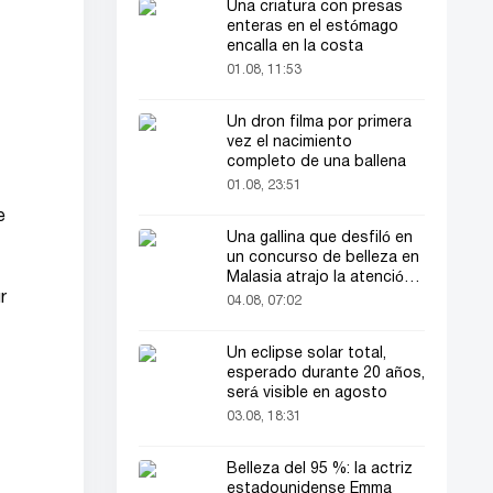
Una criatura con presas
enteras en el estómago
encalla en la costa
01.08, 11:53
Un dron filma por primera
vez el nacimiento
completo de una ballena
01.08, 23:51
e
Una gallina que desfiló en
un concurso de belleza en
Malasia atrajo la atención
del público
r
04.08, 07:02
Un eclipse solar total,
esperado durante 20 años,
será visible en agosto
03.08, 18:31
Belleza del 95 %: la actriz
estadounidense Emma