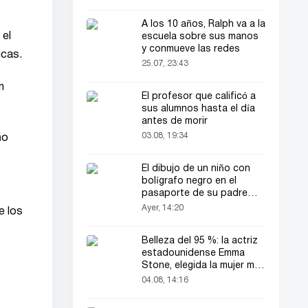
A los 10 años, Ralph va a la
 el
escuela sobre sus manos
y conmueve las redes
icas.
25.07, 23:43
n
El profesor que calificó a
sus alumnos hasta el día
antes de morir
03.08, 19:34
ño
El dibujo de un niño con
bolígrafo negro en el
pasaporte de su padre
llamó la atención de todos
Ayer, 14:20
e los
Belleza del 95 %: la actriz
estadounidense Emma
Stone, elegida la mujer más
bella del mundo
04.08, 14:16