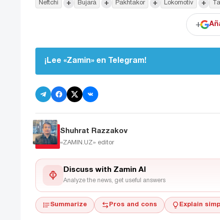
+
+
+
+
Neftchi
Bujará
Pakhtakor
Lokomotiv
Ta
+
Añ
¡Lee «Zamin» en Telegram!
Shuhrat Razzakov
«ZAMIN.UZ»
editor
Discuss with Zamin AI
Analyze the news, get useful answers
Summarize
Pros and cons
Explain simp