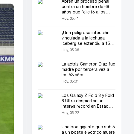
Abren un proceso penal
contra un hombre de 66
años que felicitó a los
novios en una boda
Hoy, 05:41
¡Una peligrosa infección
vinculada a la lechuga
iceberg se extendió a 15
estados de EE. UU.!
Hoy, 05:36
La actriz Cameron Diaz fue
madre por tercera vez a
los 53 años
Hoy, 05:31
Los Galaxy Z Fold 8 y Fold
8 Ultra despiertan un
interés récord en Estados
Unidos
Hoy, 05:22
Una boa gigante que subió
a un poste eléctrico muere