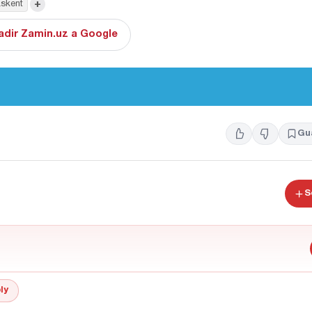
+
skent
adir Zamin.uz a Google
Gu
S
ly