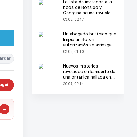
La lista de invitados a la
boda de Ronaldo y
Georgina causa revuelo
03.08, 22:47
Un abogado británico que
limpió un río sin
autorización se arriesga a
hasta 2 años de cárcel
03.08, 01:10
ardar
Nuevos misterios
revelados en la muerte de
una británica hallada en
una maleta
30.07, 02:14
eguir
→