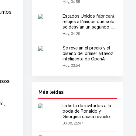
Hoy, 04:55
puntos
Estados Unidos fabricará
relojes atómicos que solo
se desvían un segundo en
30 millones de años
Hoy, 04:29
Se revelan el precio y el
diseño del primer altavoz
inteligente de OpenAI
Hoy, 03:54
pasos
Más leídas
te,
La lista de invitados a la
boda de Ronaldo y
Georgina causa revuelo
03.08, 22:47