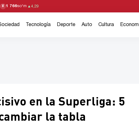
1 766
so'm
¥
▲
4,29
Sociedad
Tecnología
Deporte
Auto
Cultura
Econom
isivo en la Superliga: 5
cambiar la tabla