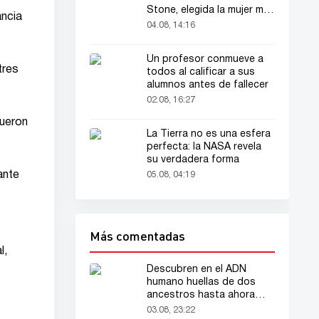
Stone, elegida la mujer más
ancia
bella del mundo
04.08, 14:16
Un profesor conmueve a
tres
todos al calificar a sus
alumnos antes de fallecer
02.08, 16:27
fueron
La Tierra no es una esfera
perfecta: la NASA revela
su verdadera forma
ante
05.08, 04:19
Más comentadas
l,
Descubren en el ADN
humano huellas de dos
ancestros hasta ahora
desconocidos
03.08, 23:22