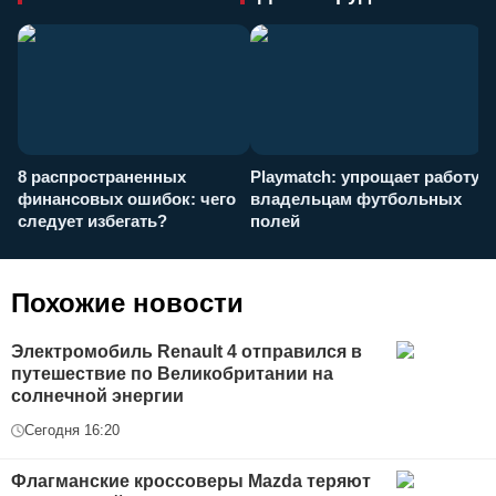
8 распространенных
Playmatch: упрощает работу
P
финансовых ошибок: чего
владельцам футбольных
н
следует избегать?
полей
и
п
Похожие новости
Электромобиль Renault 4 отправился в
путешествие по Великобритании на
солнечной энергии
Сегодня 16:20
Флагманские кроссоверы Mazda теряют