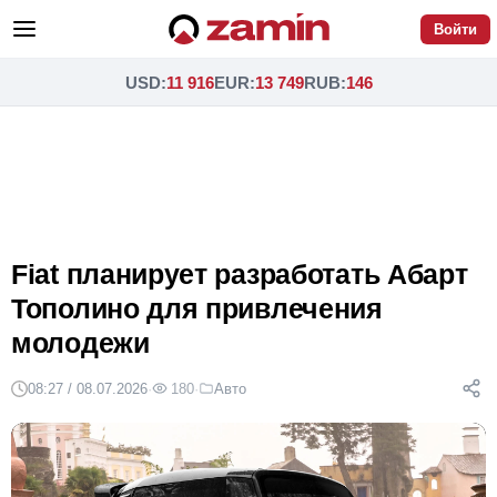
Войти
USD
:
11 916
EUR
:
13 749
RUB
:
146
Fiat планирует разработать Абарт
Тополино для привлечения
молодежи
08:27 / 08.07.2026
·
180
·
Авто