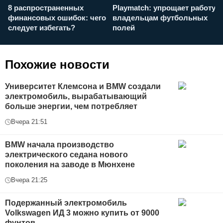
8 распространенных
Playmatch: упрощает работу
P
финансовых ошибок: чего
владельцам футбольных
н
следует избегать?
полей
и
п
Похожие новости
Университет Клемсона и BMW создали
электромобиль, вырабатывающий
больше энергии, чем потребляет
Вчера 21:51
BMW начала производство
электрического седана нового
поколения на заводе в Мюнхене
Вчера 21:25
Подержанный электромобиль
Volkswagen ИД 3 можно купить от 9000
фунтов