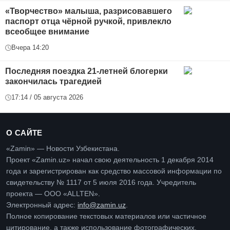
«Творчество» малыша, разрисовавшего
паспорт отца чёрной ручкой, привлекло
всеобщее внимание
Вчера 14:20
Последняя поездка 21-летней блогерки
закончилась трагедией
17:14 / 05 августа 2026
О САЙТЕ
«Zamin» — Новости Узбекистана.
Проект «Zamin.uz» начал свою деятельность 1 декабря 2014
года и зарегистрирован как средство массовой информации по
свидетельству № 1117 от 5 июля 2016 года. Учредитель
проекта — ООО «ALLTEN».
Электронный адрес:
info@zamin.uz
.
Полное копирование текстовых материалов или частичное
цитирование, а также использование фотографических,