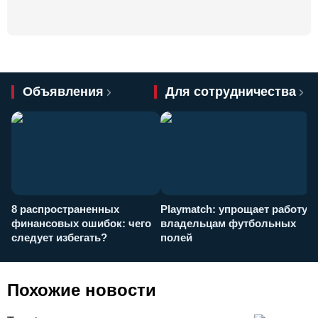
Объявления
Для сотрудничества
8 распространенных
Playmatch: упрощает работу
P
финансовых ошибок: чего
владельцам футбольных
н
следует избегать?
полей
и
п
Похожие новости