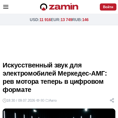
Войти
USD
:
11 916
EUR
:
13 749
RUB
:
146
Искусственный звук для
электромобилей Меркедес-АМГ:
рев мотора теперь в цифровом
формате
18:30 / 09.07.2026
·
80
·
Авто