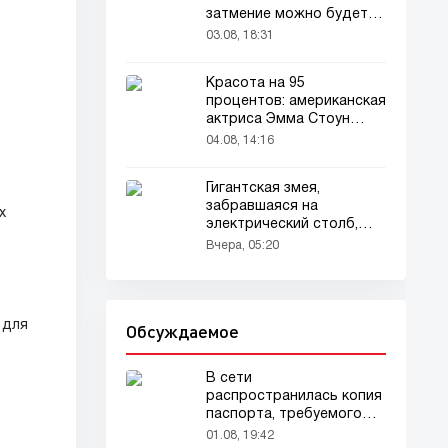
затмение можно будет
наблюдать в августе
03.08, 18:31
Красота на 95
процентов: американская
актриса Эмма Стоун
признана самой красивой
04.08, 14:16
женщиной в мире!
Гигантская змея,
забравшаяся на
х
электрический столб,
погибла от удара током
Вчера, 05:20
 для
Обсуждаемое
В сети
распространилась копия
паспорта, требуемого
для домашних животных
01.08, 19:42