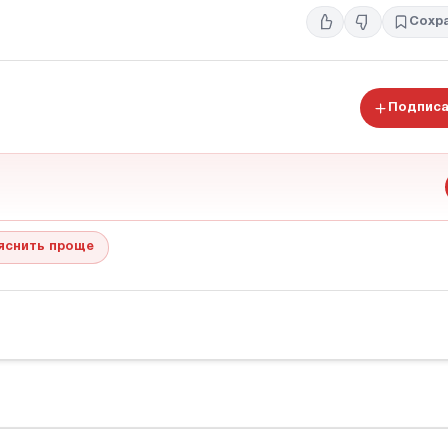
Сохр
Подписа
яснить проще