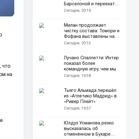
Барселоной и переехать
в Париж
Сегодня, 20:16
Милан продолжает
чистку состава: Томори и
о
Фофана выставлены на
трансфер
Сегодня, 20:15
Лучано Спаллетти: Интер
показал более
, что
командную игру, чем мы
ом на
Сегодня, 19:58
Тьяго Альмада перешёл
из «Атлетико Мадрид» в
«Ривер Плейт»
Сегодня, 19:57
ые
Юлдуз Усманова резко
высказалась об
отменённом в Бухаре