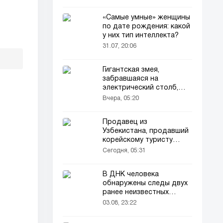
«Самые умные» женщины
по дате рождения: какой
у них тип интеллекта?
31.07, 20:06
Гигантская змея,
забравшаяся на
электрический столб,
погибла от удара током
Вчера, 05:20
Продавец из
Узбекистана, продавший
корейскому туристу
напиток за 90 тысяч
Сегодня, 05:31
сумов, оказался в центре
внимания корейского
В ДНК человека
телевидения
обнаружены следы двух
ранее неизвестных
предков
03.08, 23:22