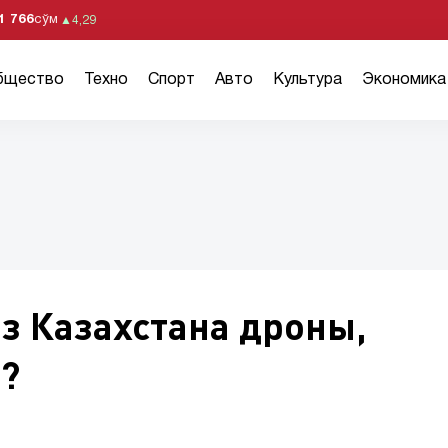
1 766
сўм
▲
4,29
бщество
Техно
Спорт
Авто
Культура
Экономика
з Казахстана дроны,
?