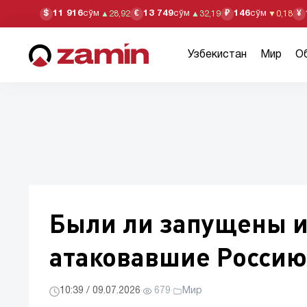
11 916
сўм
13 749
сўм
146
сўм
$
€
₽
¥
▲
28,92
▲
32,19
▼
0,18
Узбекистан
Мир
О
Были ли запущены и
атаковавшие Россию
10:39 / 09.07.2026
·
679
·
Мир