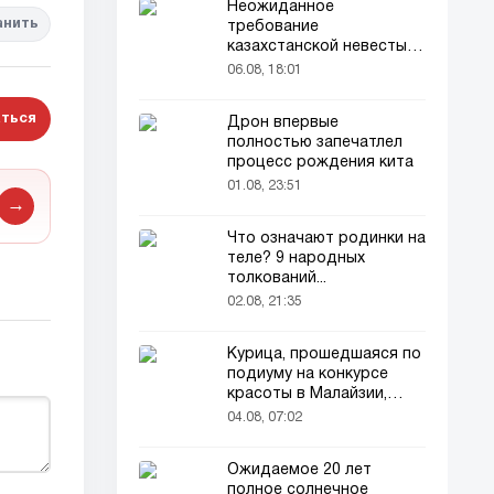
Неожиданное
анить
требование
казахстанской невесты в
качестве махра удивило
06.08, 18:01
всех
ться
Дрон впервые
полностью запечатлел
процесс рождения кита
01.08, 23:51
→
Что означают родинки на
теле? 9 народных
толкований...
02.08, 21:35
Курица, прошедшаяся по
подиуму на конкурсе
красоты в Малайзии,
привлекла внимание
04.08, 07:02
зрителей
Ожидаемое 20 лет
полное солнечное