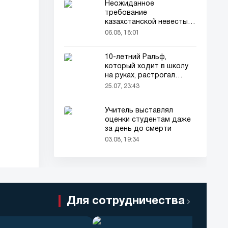
Неожиданное
требование
казахстанской невесты в
качестве махра удивило
06.08, 18:01
всех
10-летний Ральф,
который ходит в школу
на руках, растрогал
пользователей соцсетей
25.07, 23:43
Учитель выставлял
оценки студентам даже
за день до смерти
03.08, 19:34
Для сотрудничества