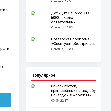
концерте группы
Сегодня, 19:54
«Уммон» (видео)
ства,
Дефицит GeForce RTX
5090: в каких
обязательных
комплектах продают
Сегодня, 19:52
видеокарты
Вратарская проблема
«Ювентуса» обострилась
рств.
Сегодня, 19:39
ь
ю.
Популярное
Список гостей,
приглашённых на свадьбу
Роналду и Джорджины,
вызвал ажиотаж
03.08, 22:47