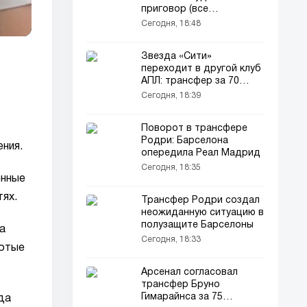
приговор (все
подробности дела)
Сегодня, 18:48
Звезда «Сити»
переходит в другой клуб
АПЛ: трансфер за 70
миллионов евро
Сегодня, 18:39
Поворот в трансфере
Родри: Барселона
ения.
опередила Реал Мадрид
Сегодня, 18:35
енные
тях.
Трансфер Родри создал
неожиданную ситуацию в
полузащите Барселоны
а
Сегодня, 18:33
лотые
Арсенал согласовал
трансфер Бруно
Гимарайнса за 75
да