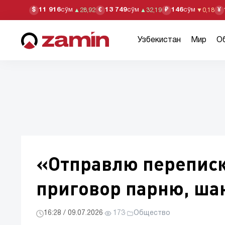
11 916
сўм
13 749
сўм
146
сўм
$
€
₽
¥
▲
28,92
▲
32,19
▼
0,18
Узбекистан
Мир
О
«Отправлю переписк
приговор парню, ш
16:28 / 09.07.2026
·
173
·
Общество