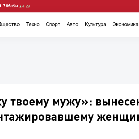
1 766
сўм
▲
4,29
бщество
Техно
Спорт
Авто
Культура
Экономика
у твоему мужу»: вынесе
антажировавшему женщи