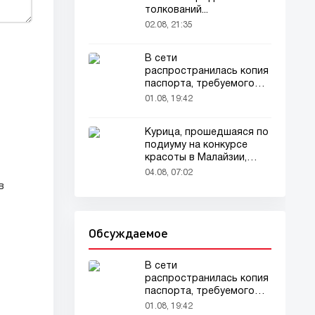
толкований...
02.08, 21:35
В сети
распространилась копия
паспорта, требуемого
для домашних животных
01.08, 19:42
Курица, прошедшаяся по
подиуму на конкурсе
красоты в Малайзии,
привлекла внимание
04.08, 07:02
зрителей
в
Обсуждаемое
В сети
распространилась копия
паспорта, требуемого
для домашних животных
01.08, 19:42