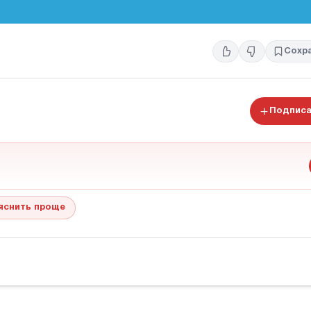
Сохр
Подписа
яснить проще