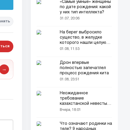
«Самые умные» женщины
по дате рождения: какой
у них тип интеллекта?
31.07, 20:06
анить
На берег выбросило
существо, в желудке
которого нашли целую
ться
добычу
01.08, 11:53
Дрон впервые
полностью запечатлел
→
процесс рождения кита
01.08, 23:51
Неожиданное
требование
казахстанской невесты в
качестве махра удивило
Вчера, 18:01
всех
Что означают родинки на
теле? 9 народных