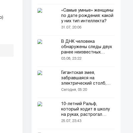
«Самые умные» женщины
по дате рождения: какой
о)
у них тип интеллекта?
31.07, 20:06
В ДНК человека
обнаружены следы двух
ранее неизвестных
предков
03.08, 23:22
Гигантская змея,
забравшаяся на
электрический столб,
погибла от удара током
Сегодня, 05:20
10-летний Ральф,
который ходит в школу
на руках, растрогал
пользователей соцсетей
25.07, 23:43