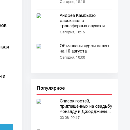
миллионов фунтов
Сегодня, 18:18
Андреа Камбьязо
рассказал о
нов
трансферных слухах и
целях в «Ювентусе»
Сегодня, 18:15
Объявлены курсы валют
ывая
на 10 августа
Сегодня, 18:08
н и
Популярное
Список гостей,
приглашённых на свадьбу
Роналду и Джорджины,
вызвал ажиотаж
03.08, 22:47