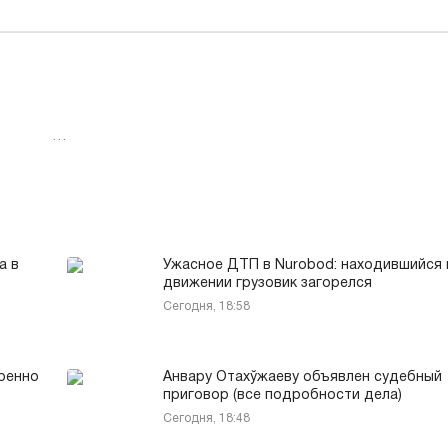
…
а в
Ужасное ДТП в Nurobod: находившийся 
движении грузовик загорелся
Сегодня, 18:58
еренно
Анвару Отахўжаеву объявлен судебный
приговор (все подробности дела)
Сегодня, 18:48