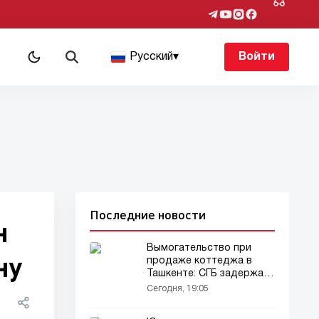
Русский
▾
Войти
Последние новости
н
Вымогательство при
ну
продаже коттеджа в
Ташкенте: СГБ задержала
братьев
Сегодня, 19:05