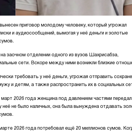
вынесен приговор молодому человеку, который угрожал
иски и аудиосообщений, вымогая у неё деньги и золотые
сумов.
 на заочном отделении одного из вузов Шахрисабза,
иальные сети. Вскоре между ними возникли близкие отнош
чески требовать у неё деньги, угрожая отправить сохран
ужу и детям, а также распространить их в социальных се
о март 2026 года женщина под давлением частями передал
 у неё не было наличных, она была вынуждена отдавать зо
сумов.
марте 2026 года потребовал ещё 20 миллионов сумов. Ког