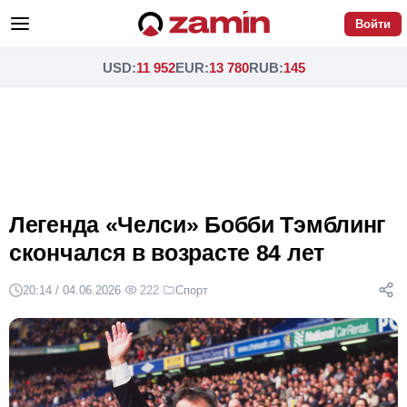
Войти
USD
:
11 952
EUR
:
13 780
RUB
:
145
Легенда «Челси» Бобби Тэмблинг
скончался в возрасте 84 лет
20:14 / 04.06.2026
·
222
·
Спорт