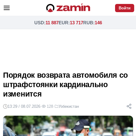
Войти
USD
:
11 887
EUR
:
13 717
RUB
:
146
Порядок возврата автомобиля со
штрафстоянки кардинально
изменится
13:29 / 08.07.2026
·
128
·
Узбекистан