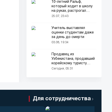
10-летний Ральф,
который ходит в школу
на руках, растрогал
пользователей соцсетей
25.07, 23:43
Учитель выставлял
оценки студентам даже
за день до смерти
03.08, 19:34
Продавец из
Узбекистана, продавший
корейскому туристу
напиток за 90 тысяч
Сегодня, 05:31
сумов, оказался в центре
внимания корейского
телевидения
Для сотрудничества