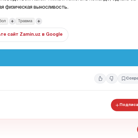
я физическая выносливость.
+
+
бол
Травма
те сайт Zamin.uz в Google
Сохр
Подписа