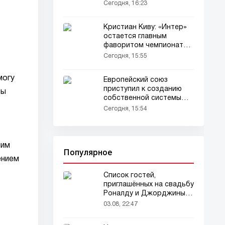
спутников
Сегодня, 16:23
Кристиан Киву: «Интер»
остается главным
фаворитом чемпионата
Италии
Сегодня, 15:55
могу
Европейский союз
приступил к созданию
бы
собственной системы
Starlink
Сегодня, 15:54
шим
Популярное
ением
Список гостей,
приглашённых на свадьбу
Роналду и Джорджины,
вызвал ажиотаж
03.08, 22:47