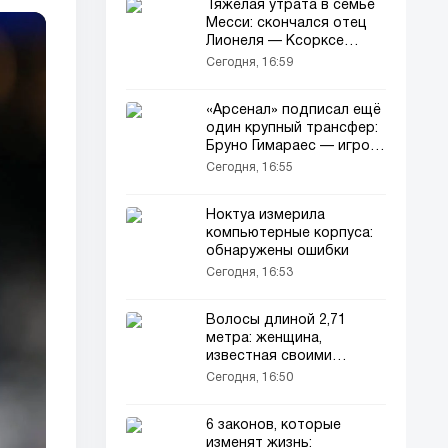
Тяжёлая утрата в семье
Месси: скончался отец
Лионеля — Ксорксе
Месси
Сегодня, 16:59
«Арсенал» подписал ещё
один крупный трансфер:
Бруно Гимараес — игрок
«канониров»!
Сегодня, 16:55
Ноктуа измерила
компьютерные корпуса:
обнаружены ошибки
Сегодня, 16:53
Волосы длиной 2,71
метра: женщина,
известная своими
волосами, которые
Сегодня, 16:50
длиннее её роста, снова
в центре внимания
6 законов, которые
изменят жизнь: