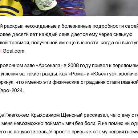
й раскрыл неожиданные и болезненные подробности свое
более десяти лет каждый сейв дается ему через сильную
ой травмой, полученной им еще в юности, когда он выступ
л
Goal.com.
ровочном зале «Арсенала» в 2008 году привел к перелома
упления за такие гранды, как «Рома» и «Ювентус», хрониче
еркнул, что именно эти физические страдания стали главно
Евро-2024.
де Гжегожем Крыховяком Щенсный рассказал, чего ему ст
 меня невозможно поймать мяч без боли. Я не помню ни од
чего не почувствовав. Я просто привык к этому неприятном