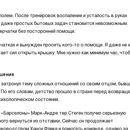
полем. После тренировок воспаление и усталость в руках
е даже простых бытовых задач становится невозможным.
перчатки без посторонней помощи.
ерчатках и вынужден просить кого-то о помощи. Я даже не 
тает сил открыть крышку. Мне нужно как минимум час, что
ошения
 затронул тему сложных отношений со своим отцом, быв
о его словам, детство прошло в страхе перед возвращ
психологическом состоянии.
ь «Барселоны» Марк-Андре тер Стеген получил серьезную
ого вернуться из отставки. Сейчас он продолжает
ководством Ханси Флика и помогать команде, однако за