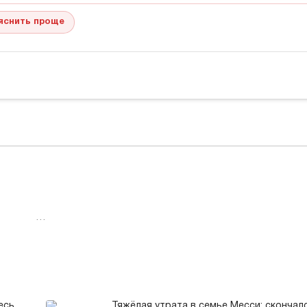
яснить проще
…
есь
Тяжёлая утрата в семье Месси: скончал