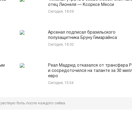
отец Лионеля — Ксорксе Месси
Сегодня, 16:59
Арсенал подписал бразильского
полузащитника Бруну Гимарайнса
Сегодня, 16:32
ным
Реал Мадрид отказался от трансфера 
и сосредоточился на таланте за 30 мил
евро
Сегодня, 15:54
чувствую боль после каждого сейва