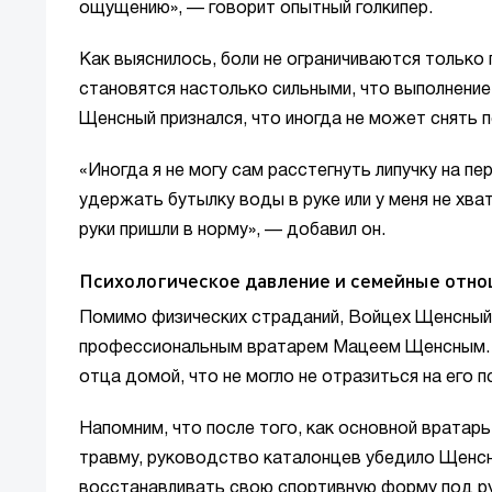
ощущению», — говорит опытный голкипер.
Как выяснилось, боли не ограничиваются только 
становятся настолько сильными, что выполнени
Щенсный признался, что иногда не может снять 
«Иногда я не могу сам расстегнуть липучку на п
удержать бутылку воды в руке или у меня не хва
руки пришли в норму», — добавил он.
Психологическое давление и семейные отн
Помимо физических страданий, Войцех Щенсный
профессиональным вратарем Мацеем Щенсным. П
отца домой, что не могло не отразиться на его 
Напомним, что после того, как основной вратар
травму, руководство каталонцев убедило Щенсн
восстанавливать свою спортивную форму под ру