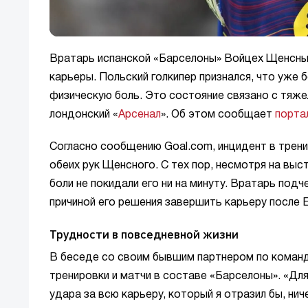
Вратарь испанской «Барселоны» Войцех Щенсны
карьеры. Польский голкипер признался, что уже 
физическую боль. Это состояние связано с тяжел
лондонский «
Арсенал
». Об этом сообщает
порта
Согласно сообщению Goal.com, инцидент в трени
обеих рук Щенсного. С тех пор, несмотря на выст
боли не покидали его ни на минуту. Вратарь подч
причиной его решения завершить карьеру после 
Трудности в повседневной жизни
В беседе со своим бывшим партнером по коман
тренировки и матчи в составе «Барселоны». «Для
удара за всю карьеру, который я отразил бы, ни