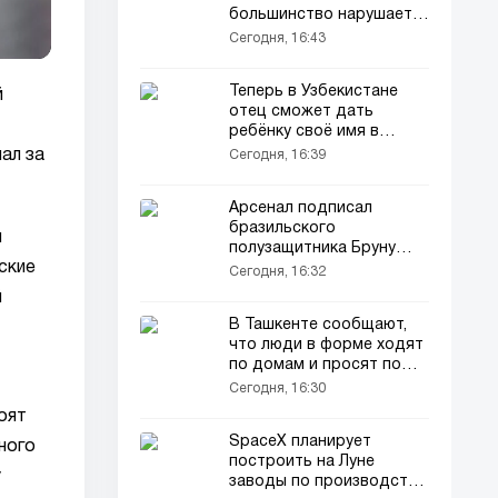
большинство нарушает
один из них каждый день
Сегодня, 16:43
Теперь в Узбекистане
й
отец сможет дать
ребёнку своё имя в
качестве фамилии
ал за
Сегодня, 16:39
Арсенал подписал
бразильского
м
полузащитника Бруну
ские
Гимарайнса
Сегодня, 16:32
й
В Ташкенте сообщают,
что люди в форме ходят
по домам и просят по
400 тысяч сумов
Сегодня, 16:30
оят
SpaceX планирует
ного
построить на Луне
у
заводы по производству