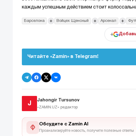
каждым успешным действием стоит колоссальна
+
+
+
Барселона
Войцех Щенсный
Арсенал
Фут
+
Добавь
Читайте «Zamin» в Telegram!
Jahongir Tursunov
J
«ZAMIN.UZ»
редактор
Обсудите с Zamin AI
Проанализируйте новость, получите полезные ответы