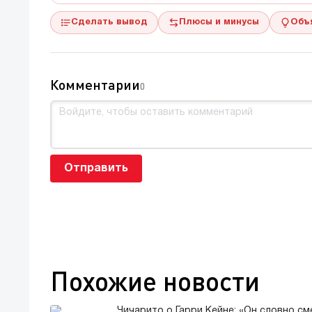
Сделать вывод
Плюсы и минусы
Объ
Комментарии
0
Отправить
Похожие новости
Чичарито о Гарри Кейне: «Он словно см