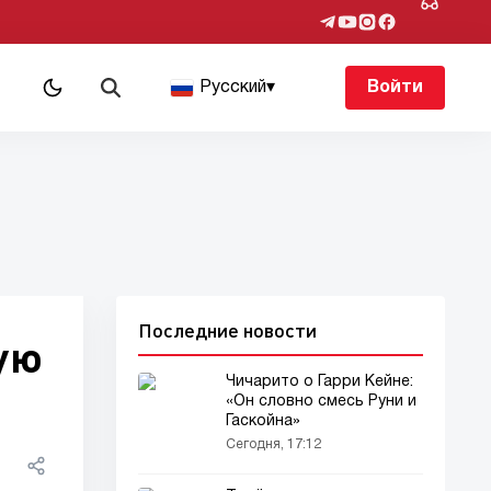
Русский
▾
Войти
Последние новости
ую
Чичарито о Гарри Кейне:
«Он словно смесь Руни и
Гаскойна»
Сегодня, 17:12