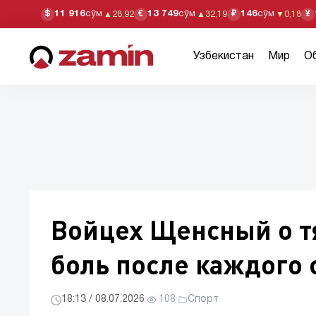
11 916
сўм
13 749
сўм
146
сўм
$
€
₽
¥
▲
28,92
▲
32,19
▼
0,18
Узбекистан
Мир
О
Войцех Щенсный о т
боль после каждого 
18:13 / 08.07.2026
·
108
·
Спорт