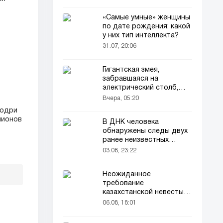
«Самые умные» женщины
по дате рождения: какой
у них тип интеллекта?
31.07, 20:06
Гигантская змея,
забравшаяся на
электрический столб,
погибла от удара током
Вчера, 05:20
Родри
лионов
В ДНК человека
обнаружены следы двух
ранее неизвестных
предков
03.08, 23:22
Неожиданное
требование
казахстанской невесты в
качестве махра удивило
06.08, 18:01
всех