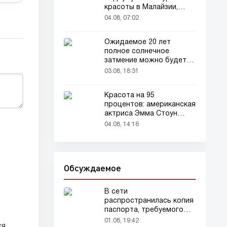
красоты в Малайзии,
привлекла внимание
04.08, 07:02
зрителей
Ожидаемое 20 лет
полное солнечное
затмение можно будет
наблюдать в августе
03.08, 18:31
Красота на 95
процентов: американская
актриса Эмма Стоун
признана самой красивой
04.08, 14:16
женщиной в мире!
Обсуждаемое
В сети
распространилась копия
паспорта, требуемого
для домашних животных
01.08, 19:42
ся