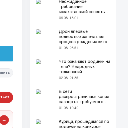
Неожиданное
требование
казахстанской невесты в
качестве махра удивило
06.08, 18:01
всех
Дрон впервые
полностью запечатлел
процесс рождения кита
01.08, 23:51
Что означают родинки на
теле? 9 народных
толкований...
анить
02.08, 21:35
В сети
распространилась копия
ться
паспорта, требуемого
для домашних животных
01.08, 19:42
→
Курица, прошедшаяся по
подиуму на конкурсе