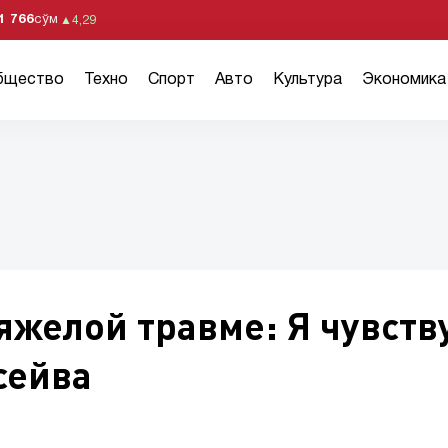
1 766
сўм
▲
4,29
бщество
Техно
Спорт
Авто
Культура
Экономика
яжелой травме: Я чувств
сейва