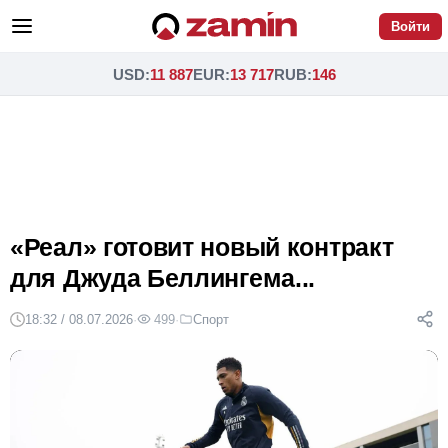
Войти
USD
:
11 887
EUR
:
13 717
RUB
:
146
«Реал» готовит новый контракт
для Джуда Беллингема...
18:32 / 08.07.2026
·
499
·
Спорт