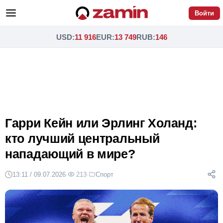
Войти
USD
:
11 916
EUR
:
13 749
RUB
:
146
Гарри Кейн или Эрлинг Холанд:
кто лучший центральный
нападающий в мире?
13:11 / 09.07.2026
·
213
·
Спорт