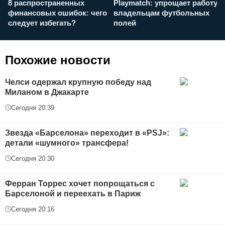
8 распространенных
Playmatch: упрощает работу
P
финансовых ошибок: чего
владельцам футбольных
н
следует избегать?
полей
и
п
Похожие новости
Челси одержал крупную победу над
Миланом в Джакарте
Сегодня 20:39
Звезда «Барселона» переходит в «PSJ»:
детали «шумного» трансфера!
Сегодня 20:30
Ферран Торрес хочет попрощаться с
Барселоной и переехать в Париж
Сегодня 20:16