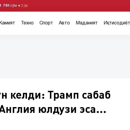
1 761
сўм
▼
7,04
Жамият
Техно
Спорт
Авто
Маданият
Иқтисодиё
ун келди: Трамп сабаб
Англия юлдузи эса...