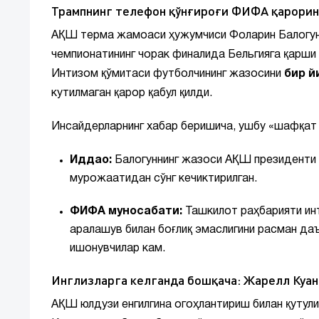
Трампнинг телефон қўнғироғи ФИФА қарорин
АҚШ терма жамоаси ҳужумчиси Фоларин Балогун 
чемпионатининг чорак финалида Бельгияга қарши
Интизом қўмитаси футболчининг жазосини
бир й
кутилмаган қарор қабул қилди.
Инсайдерларнинг хабар беришича, ушбу «шафқат 
Иддао:
Балогуннинг жазоси АҚШ президенти 
мурожаатидан сўнг кечиктирилган.
ФИФА муносабати:
Ташкилот раҳбарияти инт
аралашув билан боғлиқ эмаслигини расман да
ишонувчилар кам.
Инглизларга келганда бошқача: Жарелл Куан
АҚШ юлдузи енгилгина огоҳлантириш билан қутули