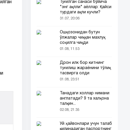
илган
Туғилган санаси бўйича
"энг ақлли" аёллар: Қайси
турдаги ақли кучли?
31.07, 20:06
Ошқозонидан бутун
ўлжалар чиққан махлуқ
соҳилга чиқди
01.08, 11:53
Дрон илк бор китнинг
туғилиш жараёнини тўлиқ
ни
тасвирга олди
01.08, 23:51
Танадаги холлар нимани
англатади? 9 та халқона
талқин...
02.08, 21:35
Уй ҳайвонлари учун талаб
қилинадиган паспортнинг