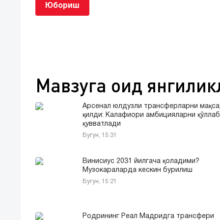
Юбориш
Мавзуга оид янгилик
Арсенал юлдузли трансферларни мақс
қилди: Калафиори амбицияларни қўллаб
қувватлади
Бугун, 15:31
Винисиус 2031 йилгача қоладими?
Музокараларда кескин бурилиш
Бугун, 15:21
Родрининг Реал Мадридга трансфери