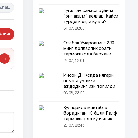
қлаш
Туғилган санаси бўйича
"энг ақлли" аёллар: Қайси
турдаги ақли кучли?
31.07, 20:06
бўлиш
Отабек Умаровнинг 330
минг долларлик соати
тармоқларда барчани
→
эътиборини тортди!
24.07, 12:04
Инсон ДНКсида илгари
номаълум икки
аждоднинг изи топилди
03.08, 23:22
Қўлларида мактабга
борадиган 10 ёшли Ралф
тармоқларда кўпчиликни
таъсирлантирди
25.07, 23:43