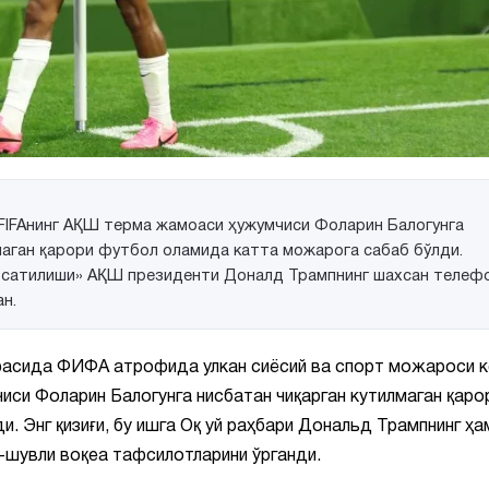
FIFAнинг АҚШ терма жамоаси ҳужумчиси Фоларин Балогунга
маган қарори футбол оламида катта можарога сабаб бўлди.
ўрсатилиши» АҚШ президенти Доналд Трампнинг шахсан телеф
н.
фасида ФИФА атрофида улкан сиёсий ва спорт можароси к
си Фоларин Балогунга нисбатан чиқарган кутилмаган қаро
. Энг қизиғи, бу ишга Оқ уй раҳбари Дональд Трампнинг ҳа
шувли воқеа тафсилотларини ўрганди.