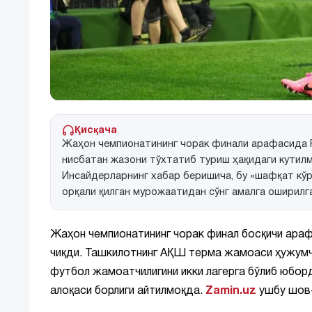
Қисқача
Жаҳон чемпионатининг чорак финали арафасида 
нисбатан жазони тўхтатиб туриш ҳақидаги кутил
Инсайдерларнинг хабар беришича, бу «шафқат к
орқали қилган мурожаатидан сўнг амалга оширилга
Жаҳон чемпионатининг чорак финал босқичи ара
чиқди. Ташкилотнинг АҚШ терма жамоаси ҳужумчи
футбол жамоатчилигини икки лагерга бўлиб юборди
алоқаси борлиги айтилмоқда.
Zamin.uz
ушбу шов-