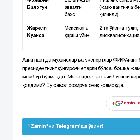
Фоларин
Бельгиядан
1 йиллик синов м
Балогун
аввалги
(жазо вақтинча б
баҳс
қилинди)
Жарелл
Мексикага
2 та ўйинга тўлиқ
Куанса
қарши ўйин
дисквалификация
Айни пайтда мухлислар ва экспертлар ФИФАнинг б
президентнинг қўнғироғи етарли бўлса, бошқа жа
мажбур бўлмоқда. Металлдек қатъий бўлиши кер
қолдими? Бу савол ҳозирча очиқ қолмоқда.
+
Zamin.u
"Zamin"ни Telegram'да ўқинг!