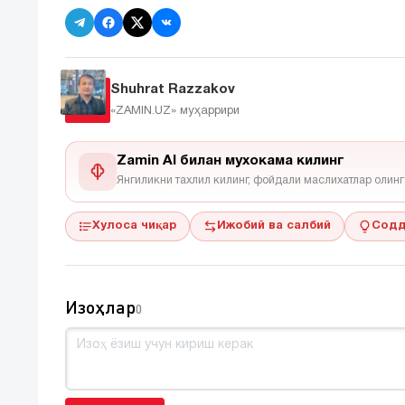
Shuhrat Razzakov
«ZAMIN.UZ»
муҳаррири
Zamin AI билан мухокама килинг
Янгиликни тахлил килинг, фойдали маслихатлар олинг
Хулоса чиқар
Ижобий ва салбий
Содд
Изоҳлар
0