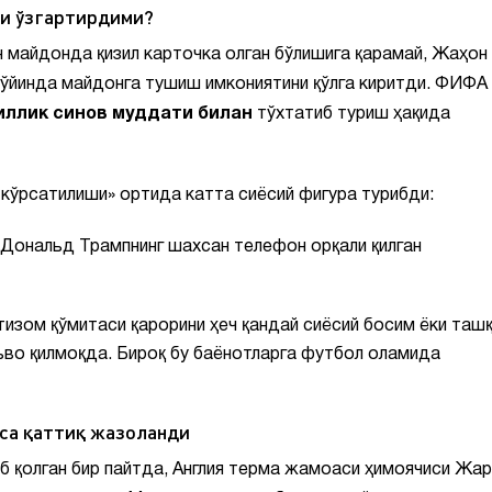
и ўзгартирдими?
майдонда қизил карточка олган бўлишига қарамай, Жаҳон
 ўйинда майдонга тушиш имкониятини қўлга киритди. ФИФА
иллик синов муддати билан
тўхтатиб туриш ҳақида
кўрсатилиши» ортида катта сиёсий фигура турибди:
Дональд Трампнинг шахсан телефон орқали қилган
изом қўмитаси қарорини ҳеч қандай сиёсий босим ёки таш
ъво қилмоқда. Бироқ бу баёнотларга футбол оламида
са қаттиқ жазоланди
б қолган бир пайтда, Англия терма жамоаси ҳимоячиси Жа