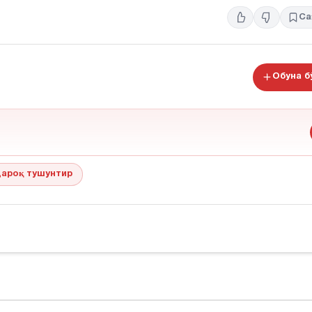
Са
Обуна 
ароқ тушунтир