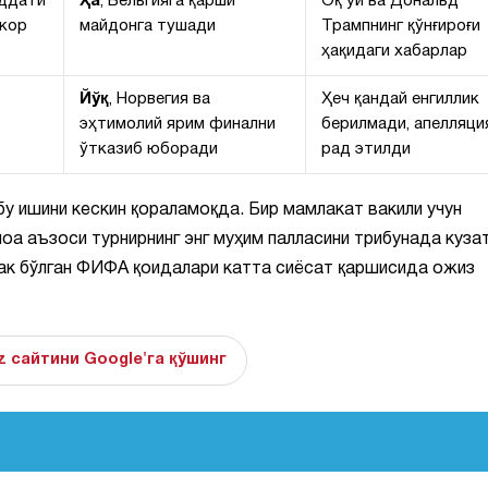
уддати
Ҳа
, Бельгияга қарши
Оқ уй ва Дональд
екор
майдонга тушади
Трампнинг қўнғироғи
ҳақидаги хабарлар
Йўқ
, Норвегия ва
Ҳеч қандай енгиллик
эҳтимолий ярим финални
берилмади, апелляци
ўтказиб юборади
рад этилди
у ишини кескин қораламоқда. Бир мамлакат вакили учун
моа аъзоси турнирнинг энг муҳим палласини трибунада куза
ак бўлган ФИФА қоидалари катта сиёсат қаршисида ожиз
z сайтини Google'га қўшинг