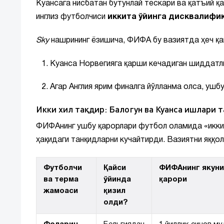
Куансага нисбатан бутунлай тескари ва қатъий қ
инглиз футболчиси
иккита ўйинга дисквалифи
Sky
нашрининг ёзишича, ФИФА бу вазиятда ҳеч қан
Куанса Норвегияга қарши кечадиган шиддатл
Агар Англия ярим финалга йўлланма олса, уш
Икки хил тақдир: Балогун ва Куанса ишлари 
ФИФАнинг ушбу қарорлари футбол оламида «икки 
ҳақидаги танқидларни кучайтирди. Вазиятни яққо
Футболчи
Қайси
ФИФАнинг якуни
ва терма
ўйинда
қарори
жамоаси
қизил
олди?