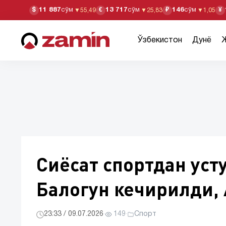
11 887
сўм
13 717
сўм
146
сўм
$
€
₽
¥
▼
55,49
▼
25,83
▼
1,05
Ўзбекистон
Дунё
Сиёсат спортдан уст
Балогун кечирилди, 
23:33 / 09.07.2026
·
149
·
Спорт