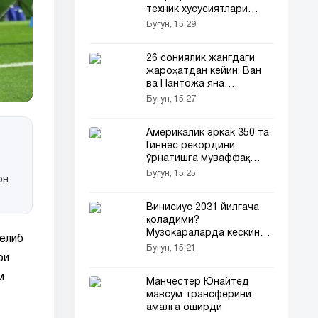
техник хусусиятлари
эълон қилинди
Бугун, 15:29
26 сониялик жангдаги
жароҳатдан кейин: Ван
ва Пантожа яна
учрашади...
Бугун, 15:27
Америкалик эркак 350 та
Гиннес рекордини
ўрнатишга муваффақ
бўлди (видео)
Бугун, 15:25
он
Винисиус 2031 йилгача
қоладими?
Музокараларда кескин
елиб
бурилиш
Бугун, 15:21
ри
м
Манчестер Юнайтед
мавсум трансферини
амалга оширди