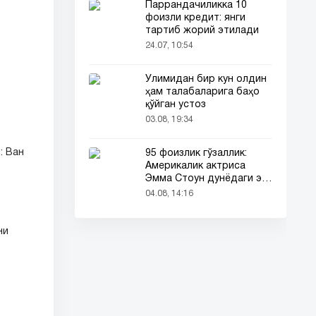
Паррандачиликка 10
фоизли кредит: янги
тартиб жорий этилади
24.07, 10:54
Ўлимидан бир кун олдин
ҳам талабаларига баҳо
қўйган устоз
03.08, 19:34
: Ван
95 фоизлик гўзаллик:
Америкалик актриса
Эмма Стоун дунёдаги энг
гўзал аёл деб топилди!
04.08, 14:16
ни