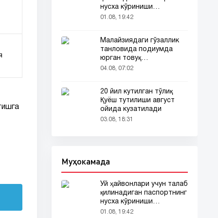
нусха кўриниши
тармоқларда тарқалди
01.08, 19:42
Малайзиядаги гўзаллик
танловида подиумда
я
юрган товуқ
томошабинлар
04.08, 07:02
эътиборини тортди
20 йил кутилган тўлиқ
Қуёш тутилиши август
тишга
ойида кузатилади
03.08, 18:31
Муҳокамада
Уй ҳайвонлари учун талаб
қилинадиган паспортнинг
нусха кўриниши
тармоқларда тарқалди
01.08, 19:42