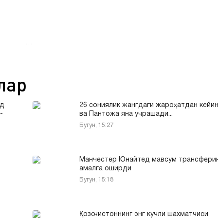
…
лар
ад
26 сониялик жангдаги жароҳатдан кейин
-
ва Пантожа яна учрашади...
Бугун, 15:27
Манчестер Юнайтед мавсум трансфери
амалга оширди
Бугун, 15:18
Қозоғистоннинг энг кучли шахматчиси