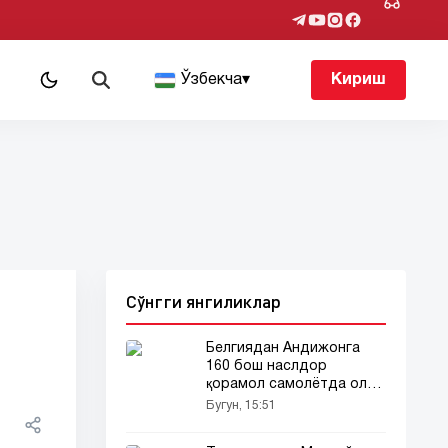
т
Ўзбекча
▾
Кириш
Сўнгги янгиликлар
Белгиядан Андижонга
160 бош наслдор
қорамол самолётда олиб
келинди
Бугун, 15:51