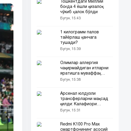
Тошкентдаги Миллий
боғда 4 ёшли қизалоқ
чўкиб ҳалок бўлди
Бугун, 15:43
1 килограмм палов
тайёрлаш қанчага
тушади?
Бугун, 15:39
Олимлар аллергия
чақирмайдиган итларни
яратишга муваффақ
бўлди
Бугун, 15:38
Арсенал юлдузли
трансферларни мақсад
қилди: Калафиори
амбицияларни қўллаб-
Бугун, 15:31
қувватлади
Redmi K100 Pro Max
смартфонининг асосий