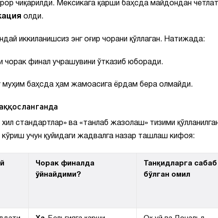
арор чиқарилди. Мексикага қарши баҳсда майдондан четлат
кация
олди.
дай иккиланишсиз энг оғир чорани қўллаган. Натижада:
и чорак финал учрашувини ўтказиб юборади.
бу муҳим баҳсда ҳам жамоасига ёрдам бера олмайди.
таққосланганда
хил стандартлар» ва «танлаб жазолаш» тизими қўлланилга
л кўриш учун қуйидаги жадвалга назар ташлаш кифоя:
й
Чорак финалда
Танқидларга сабаб
ўйнайдими?
бўлган омил