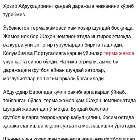
Ҳозир Абдуқодирнинг қандай даражага чиққанини кўриб
турибмиз.
Ўзбекистон терма жамоаси ҳам ҳозир шундай босқичда.
Жамоа илк бор Жаҳон чемпионатида иштирок этмоқда
ва қуръа уни энг оғир гуруҳлардан бирига ташлади.
Колумбия ва Португалияга қарши ўйинлар
терма жамоа
учун катта синов бўлди. Натижа оғриқли, аммо бу
даражадаги футбол айнан шундай хатолар,
мағлубиятлар ва босим орқали ўрганилади.
Абдуқодир Европада кучли рақибларга қарши ўйнаб,
тобланган бўлса, терма жамоа ҳам Жаҳон чемпионатида
шундай жараёндан ўтмоқда. Бундай баҳслар
футболчиларга тезроқ қарор қабул қилиш, босим остида
ҳаракатланиш ва юқори суръатга мослашишни ўргатади.
Шунинг учун ҳозир жамоани ерга уриш ёки футболчилар