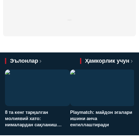
…
Эълонлар
Ҳамкорлик учун
8 та кенг тарқалган
Playmatch: майдон эгалари
P
молиявий хато:
ишини анча
у
нималардан сақланиш
енгиллаштиради
х
керак?