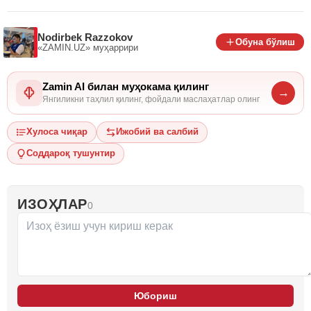
Nodirbek Razzokov
Обуна бўлиш
«ZAMIN.UZ»
муҳаррири
Zamin AI билан муҳокама қилинг
→
Янгиликни таҳлил қилинг, фойдали маслаҳатлар олинг
Хулоса чиқар
Ижобий ва салбий
Соддароқ тушунтир
ИЗОҲЛАР
0
Юбориш