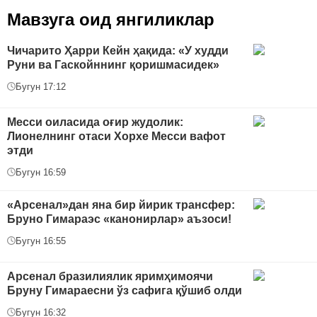
Мавзуга оид янгиликлар
Чичарито Ҳарри Кейн ҳақида: «У худди
Руни ва Гаскойннинг қоришмасидек»
Бугун 17:12
Месси оиласида оғир жудолик:
Лионелнинг отаси Хорхе Месси вафот
этди
Бугун 16:59
«Арсенал»дан яна бир йирик трансфер:
Бруно Гимараэс «канонирлар» аъзоси!
Бугун 16:55
Арсенал бразилиялик яримҳимоячи
Бруну Гимараесни ўз сафига қўшиб олди
Бугун 16:32