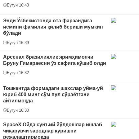
Бугун 16:43
Энди Ўзбекистонда ота фарзандига
исмини фамилия қилиб бериши мумкин
бўлади
Бугун 16:39
Арсенал бразилиялик яримҳимоячи
Бруну Гимараесни ўз сафига қўшиб олди
Бугун 16:32
Тошкентда формадаги шахслар уйма-уй
юриб 400 минг сўм пул сўраётгани
айтилмоқда
Бугун 16:30
SpaceX Ойда сунъий йўлдошлар ишлаб
чиқарувчи заводлар қуришни
режалаштирмоқда