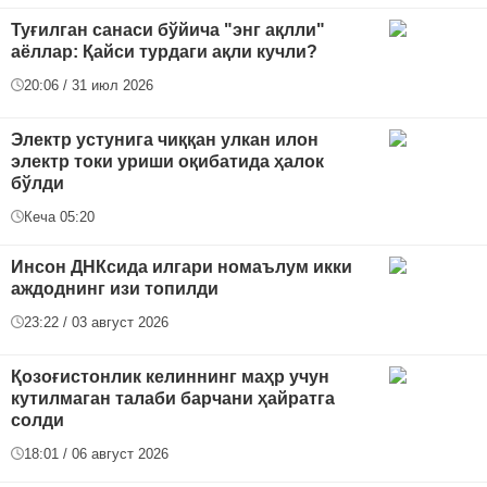
Туғилган санаси бўйича "энг ақлли"
аёллар: Қайси турдаги ақли кучли?
20:06 / 31 июл 2026
Электр устунига чиққан улкан илон
электр токи уриши оқибатида ҳалок
бўлди
Кеча 05:20
Инсон ДНКсида илгари номаълум икки
аждоднинг изи топилди
23:22 / 03 август 2026
Қозоғистонлик келиннинг маҳр учун
кутилмаган талаби барчани ҳайратга
солди
18:01 / 06 август 2026