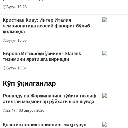
Бугун 16:23
Кристиан Киву: Интер Италия
чемпионатида асосий фаворит бўлиб
қолмоқда
Бугун 15:55
Европа Иттифоқи ўзининг Starlink
тизимини яратишга киришди
Бугун 15:54
Кўп ўқилганлар
Роналду ва Жоржинанинг тўйига таклиф
этилган меҳмонлар рўйхати шов-шувда
22:47 / 03 август 2026
Қозоғистонлик келиннинг маҳр учун