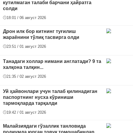
кутилмаган талаби барчани ҳайратга
солди
18:01 / 06 август 2026
Дрон илк бор китнинг туғилиш
жараёнини тўлиқ тасвирга олди
23:51 / 01 август 2026
Танадаги холлар нимани англатади? 9 та
халқона талқин...
21:35 / 02 август 2026
Уй ҳайвонлари учун талаб қилинадиган
паспортнинг нусха кўриниши
тармоқларда тарқалди
19:42 / 01 август 2026
Малайзиядаги гўзаллик танловида
подиумда юрган товуқ томошабинлар