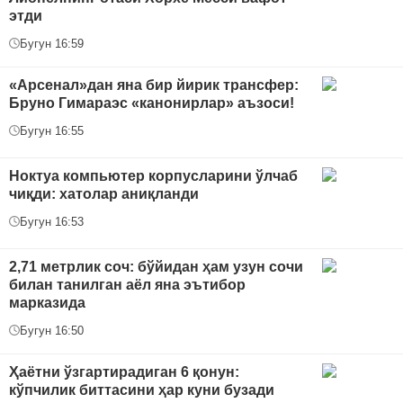
этди
Бугун 16:59
«Арсенал»дан яна бир йирик трансфер:
Бруно Гимараэс «канонирлар» аъзоси!
Бугун 16:55
Ноктуа компьютер корпусларини ўлчаб
чиқди: хатолар аниқланди
Бугун 16:53
2,71 метрлик соч: бўйидан ҳам узун сочи
билан танилган аёл яна эътибор
марказида
Бугун 16:50
Ҳаётни ўзгартирадиган 6 қонун:
кўпчилик биттасини ҳар куни бузади