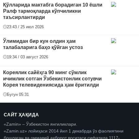
Қўлларида мактабга борадиган 10 ёшли
Ралф тармоқларда кўпчиликни
таъсирлантирди
23:43 / 25 июл 2026
Ўлимидан бир кун олдин ҳам
талабаларига баҳо қўйган устоз
19:34 / 03 август 2026
Кореялик сайёҳга 90 минг сўмлик
ичимлик сотган Ўзбекистонлик сотувчи
Корея телевидениясида ҳам ёритилди
Бугун 05:31
САЙТ ҲАҚИДА
«Zamin» – Ўзбекистон янгиликлари.
«Zamin.uz» лойиҳаси 2014 йил 1 декабрда ўз фаолиятини
бошлаган ва оммавий ахборот воситаси сифатида 1117-