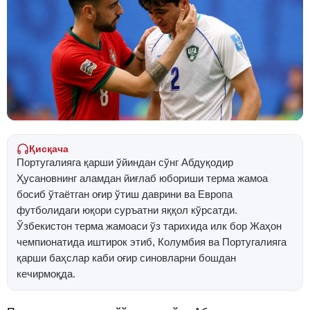
Қисқача
Португалияга қарши ўйиндан сўнг Абдуқодир
Ҳусановнинг аламдан йиғлаб юбориши терма жамоа
босиб ўтаётган оғир ўтиш даврини ва Европа
футболидаги юқори суръатни яққол кўрсатди.
Ўзбекистон терма жамоаси ўз тарихида илк бор Жаҳон
чемпионатида иштирок этиб, Колумбия ва Португалияга
қарши баҳслар каби оғир синовларни бошдан
кечирмоқда.