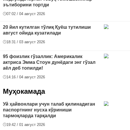
эътиборини тортди
07:02 / 04 август 2026
20 йил кутилган тўлиқ Қуёш тутилиши
август ойида кузатилади
18:31 / 03 август 2026
95 фоизлик гўзаллик: Америкалик
актриса Эмма Стоун дунёдаги энг гўзал
аёл деб топилди!
14:16 / 04 август 2026
Муҳокамада
Уй ҳайвонлари учун талаб қилинадиган
паспортнинг нусха кўриниши
тармоқларда тарқалди
19:42 / 01 август 2026