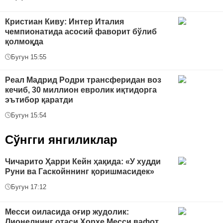
Кристиан Киву: Интер Италия
чемпионатида асосий фаворит бўлиб
қолмоқда
Бугун 15:55
Реал Мадрид Родри трансферидан воз
кечиб, 30 миллион евролик иқтидорга
эътибор қаратди
Бугун 15:54
Сўнгги янгиликлар
Чичарито Ҳарри Кейн ҳақида: «У худди
Руни ва Гаскойннинг қоришмасидек»
Бугун 17:12
Месси оиласида оғир жудолик:
Лионелнинг отаси Хорхе Месси вафот