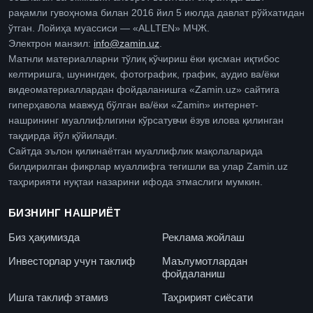
рақамли гувоҳнома билан 2016 йил 5 июлда давлат рўйхатидан
ўтган. Лойиҳа муассиси — «ALLTEN» МЧЖ.
Электрон манзил:
info@zamin.uz
.
Матнли материалларни тўлиқ кўчириш ёки қисман иқтибос
келтиришга, шунингдек, фотографик, график, аудио ва/ёки
видеоматериаллардан фойдаланишга «Zamin.uz» сайтига
гиперҳавола мавжуд бўлган ва/ёки «Zamin» интернет-
нашрининг муаллифлигини кўрсатувчи ёзув илова қилинган
тақдирда йўл қўйилади.
Сайтда эълон қилинаётган муаллифлик мақолаларида
билдирилган фикрлар муаллифга тегишли ва улар Zamin.uz
таҳририяти нуқтаи назарини ифода этмаслиги мумкин.
БИЗНИНГ НАШРИЁТ
Биз ҳақимизда
Реклама жойлаш
Инвесторлар учун таклиф
Маълумотлардан
фойдаланиш
Ишга таклиф этамиз
Таҳририят сиёсати