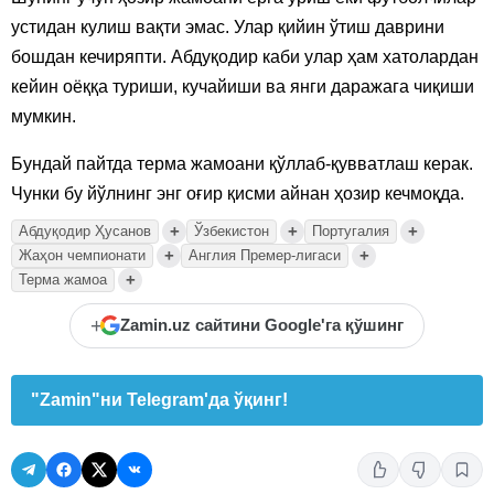
устидан кулиш вақти эмас. Улар қийин ўтиш даврини
бошдан кечиряпти. Абдуқодир каби улар ҳам хатолардан
кейин оёққа туриши, кучайиши ва янги даражага чиқиши
мумкин.
Бундай пайтда терма жамоани қўллаб-қувватлаш керак.
Чунки бу йўлнинг энг оғир қисми айнан ҳозир кечмоқда.
+
+
+
Абдуқодир Ҳусанов
Ўзбекистон
Португалия
+
+
Жаҳон чемпионати
Англия Премер-лигаси
+
Терма жамоа
+
Zamin.uz сайтини Google'га қўшинг
"Zamin"ни Telegram'да ўқинг!