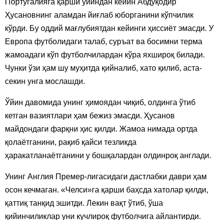
Португалияга қарши ўйиндан кейин Абдуқодир
Ҳусановнинг аламдан йиғлаб юборганини кўпчилик
кўрди. Бу оддий мағлубиятдан кейинги ҳиссиёт эмасди. У
Европа футболидаги талаб, суръат ва босимни терма
жамоадаги кўп футболчилардан кўра яхшироқ билади.
Чунки ўзи ҳам шу муҳитда қийналиб, хато қилиб, аста-
секин унга мослашди.
Ўйин давомида унинг ҳимоядан чиқиб, олдинга ўтиб
кетган вазиятлари ҳам бежиз эмасди. Ҳусанов
майдондаги фарқни ҳис қилди. Жамоа нимада ортда
қолаётганини, рақиб қайси тезликда
ҳаракатланаётганини у бошқалардан олдинроқ англади.
Унинг Англия Премер-лигасидаги дастлабки даври ҳам
осон кечмаган. «Челси»га қарши баҳсда хатолар қилди,
қаттиқ танқид эшитди. Лекин вақт ўтиб, ўша
қийинчиликлар уни кучлироқ футболчига айлантирди.