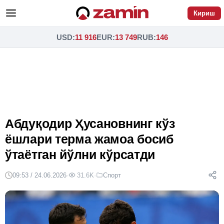
Кириш
USD
:
11 916
EUR
:
13 749
RUB
:
146
Абдуқодир Ҳусановнинг кўз
ёшлари терма жамоа босиб
ўтаётган йўлни кўрсатди
09:53 / 24.06.2026
·
31.6K
·
Спорт