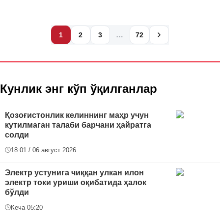
…
1
2
3
72
Кунлик энг кўп ўқилганлар
Қозоғистонлик келиннинг маҳр учун
кутилмаган талаби барчани ҳайратга
солди
18:01 / 06 август 2026
Электр устунига чиққан улкан илон
электр токи уриши оқибатида ҳалок
бўлди
Кеча 05:20