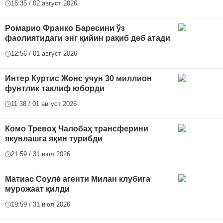
15:35 / 02 август 2026
Ромарио Франко Баресини ўз
фаолиятидаги энг қийин рақиб деб атади
12:56 / 01 август 2026
Интер Куртис Жонс учун 30 миллион
фунтлик таклиф юборди
11:38 / 01 август 2026
Комо Тревоҳ Чалобаҳ трансферини
якунлашга яқин турибди
21:59 / 31 июл 2026
Матиас Соулė агенти Милан клубига
мурожаат қилди
19:59 / 31 июл 2026