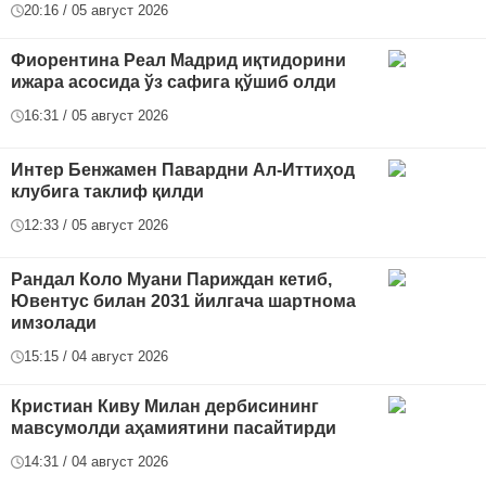
20:16 / 05 август 2026
Фиорентина Реал Мадрид иқтидорини
ижара асосида ўз сафига қўшиб олди
16:31 / 05 август 2026
Интер Бенжамен Павардни Ал-Иттиҳод
клубига таклиф қилди
12:33 / 05 август 2026
Рандал Коло Муани Париждан кетиб,
Ювентус билан 2031 йилгача шартнома
имзолади
15:15 / 04 август 2026
Кристиан Киву Милан дербисининг
мавсумолди аҳамиятини пасайтирди
14:31 / 04 август 2026