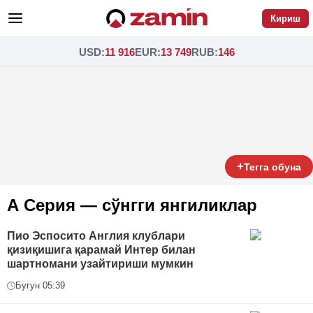
Кириш
USD
:
11 916
EUR
:
13 749
RUB
:
146
+
Тегга обуна
А Серия — сўнгги янгиликлар
Пио Эспосито Англия клублари
қизиқишига қарамай Интер билан
шартномани узайтириши мумкин
Бугун 05:39