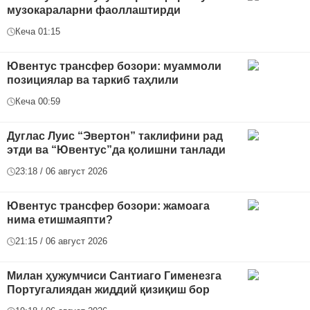
музокараларни фаоллаштирди
Кеча 01:15
Ювентус трансфер бозори: муаммоли
позициялар ва таркиб таҳлили
Кеча 00:59
Дуглас Луис “Эвертон” таклифини рад
этди ва “Ювентус”да қолишни танлади
23:18 / 06 август 2026
Ювентус трансфер бозори: жамоага
нима етишмаяпти?
21:15 / 06 август 2026
Милан ҳужумчиси Сантиаго Гименезга
Португалиядан жиддий қизиқиш бор