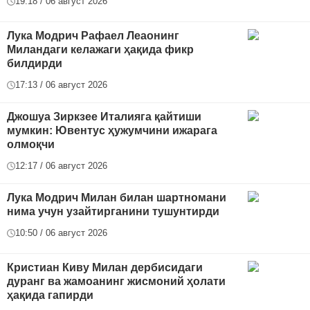
19:18 / 06 август 2026
Лука Модрич Рафаел Леаонинг
Миландаги келажаги ҳақида фикр
билдирди
17:13 / 06 август 2026
Джошуа Зиркзее Италияга қайтиши
мумкин: Ювентус ҳужумчини ижарага
олмоқчи
12:17 / 06 август 2026
Лука Модрич Милан билан шартномани
нима учун узайтирганини тушунтирди
10:50 / 06 август 2026
Кристиан Киву Милан дербисидаги
дуранг ва жамоанинг жисмоний ҳолати
ҳақида гапирди