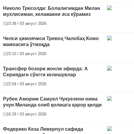
Николо Тресолди: Болалигимдан Милан
мухлисиман, келажакни эса кўрамиз
23:39 / 03 август 2026
Челси ҳимоячиси Тревоҳ Чалобаҳ Комо
жамоасига ўтмоқда
23:15 / 03 август 2026
Трансфер бозори жонли эфирда: А
Сериядаги сўнгги келишувлар
22:54 / 03 август 2026
Рубен Аморим Самуел Чукуезени нима
учун Миланда олиб қолишга қарор қилди
16:33 / 03 август 2026
Федерико Кеза Ливерпул сафида