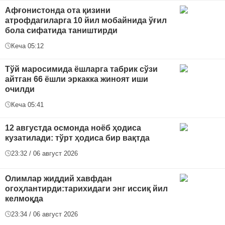
Афғонистонда ота қизини
атрофдагиларга 10 йил мобайнида ўғил
бола сифатида таништирди
Кеча 05:12
Тўй маросимида ёшларга табрик сўзи
айтган 66 ёшли эркакка жиноят иши
очилди
Кеча 05:41
12 августда осмонда ноёб ҳодиса
кузатилади: тўрт ҳодиса бир вақтда
23:32 / 06 август 2026
Oлимлар жиддий хавфдан
огоҳлантирди:тарихидаги энг иссиқ йил
келмоқда
23:34 / 06 август 2026