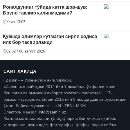
Роналдунинг тўйида катта шов-шув:
Бруно таклиф қилинмадими?
Кеча 13:03
Қуёшда олимлар кутмаган сирли ҳодиса
илк бор тасвирланди
02:32 / 06 август 2026
САЙТ ҲАҚИДА
«Zamin» – Ўзбекистон янгиликлари.
«Zamin.uz» лойиҳаси 2014 йил 1 декабрда ўз фаолиятини
бошлаган ва оммавий ахборот воситаси сифатида 1117-
рақамли гувоҳнома билан 2016 йил 5 июлда давлат рўйхатидан
ўтган. Лойиҳа муассиси — «ALLTEN» МЧЖ.
Электрон манзил:
info@zamin.uz
.
Матнли материалларни тўлиқ кўчириш ёки қисман иқтибос
келтиришга, шунингдек, фотографик, график, аудио ва/ёки