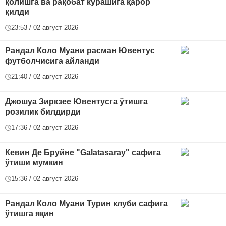
қолишга ва рақобат курашига қарор
қилди
23:53 / 02 август 2026
Рандал Коло Муани расман Ювентус
футболчисига айланди
21:40 / 02 август 2026
Джошуа Зиркзее Ювентусга ўтишга
розилик билдирди
17:36 / 02 август 2026
Кевин Де Бруйне "Galatasaray" сафига
ўтиши мумкин
15:36 / 02 август 2026
Рандал Коло Муани Турин клуби сафига
ўтишга яқин