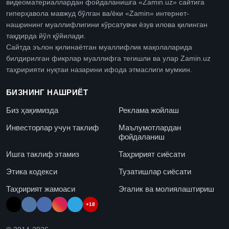
видеоматериаллардан фойдаланишга «Zamin.uz» сайтига
гиперҳавола мавжуд бўлган ва/ёки «Zamin» интернет-
нашрининг муаллифлигини кўрсатувчи ёзув илова қилинган
тақдирда йўл қўйилади.
Сайтда эълон қилинаётган муаллифлик мақолаларида
билдирилган фикрлар муаллифга тегишли ва улар Zamin.uz
таҳририяти нуқтаи назарини ифода этмаслиги мумкин.
БИЗНИНГ НАШРИЁТ
Биз ҳақимизда
Реклама жойлаш
Инвесторлар учун таклиф
Маълумотлардан
фойдаланиш
Ишга таклиф этамиз
Таҳририят сиёсати
Этика кодекси
Тузатишлар сиёсати
Таҳририят жамоаси
Эгалик ва молиялаштириш
+18