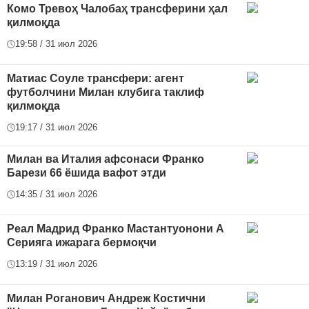
Комо Тревоҳ Чалобаҳ трансферини ҳал
қилмоқда
19:58 / 31 июл 2026
Матиас Соуле трансфери: агент
футболчини Милан клубига таклиф
қилмоқда
19:17 / 31 июл 2026
Милан ва Италия афсонаси Франко
Барези 66 ёшида вафот этди
14:35 / 31 июл 2026
Реал Мадрид Франко Мастантуонони А
Серияга ижарага бермоқчи
13:19 / 31 июл 2026
Милан Роганович Андреж Костични