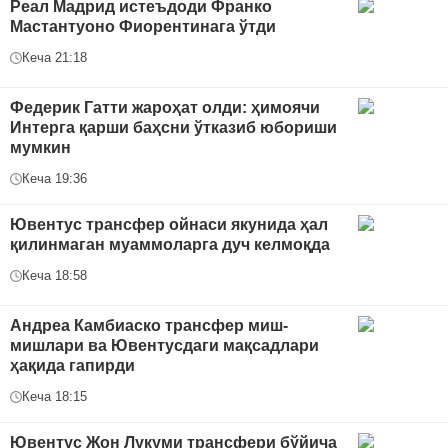
Реал Мадрид истеъдоди Франко
Мастантуоно Фиорентинага ўтди
Кеча 21:18
Федерик Гатти жароҳат олди: ҳимоячи
Интерга қарши баҳсни ўтказиб юбориши
мумкин
Кеча 19:36
Ювентус трансфер ойнаси якунида ҳал
қилинмаган муаммоларга дуч келмоқда
Кеча 18:58
Андреа Камбиаско трансфер миш-
мишлари ва Ювентусдаги мақсадлари
ҳақида гапирди
Кеча 18:15
Ювентус Жон Лукуми трансфери бўйича