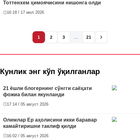
Тоттенхем ҳимоячисини нишонга олди
16:18 / 17 июл 2026
…
1
2
3
21
Кунлик энг кўп ўқилганлар
21 ёшли блогернинг сўнгги саёҳати
фожиа билан якунланди
17:14 / 05 август 2026
Олимлар Ер аҳолисини икки баравар
камайтиришни таклиф қилди
16:02 / 05 август 2026