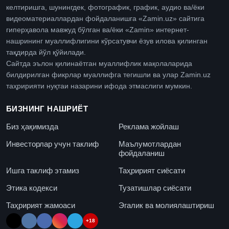
келтиришга, шунингдек, фотографик, график, аудио ва/ёки
видеоматериаллардан фойдаланишга «Zamin.uz» сайтига
гиперҳавола мавжуд бўлган ва/ёки «Zamin» интернет-
нашрининг муаллифлигини кўрсатувчи ёзув илова қилинган
тақдирда йўл қўйилади.
Сайтда эълон қилинаётган муаллифлик мақолаларида
билдирилган фикрлар муаллифга тегишли ва улар Zamin.uz
таҳририяти нуқтаи назарини ифода этмаслиги мумкин.
БИЗНИНГ НАШРИЁТ
Биз ҳақимизда
Реклама жойлаш
Инвесторлар учун таклиф
Маълумотлардан
фойдаланиш
Ишга таклиф этамиз
Таҳририят сиёсати
Этика кодекси
Тузатишлар сиёсати
Таҳририят жамоаси
Эгалик ва молиялаштириш
+18