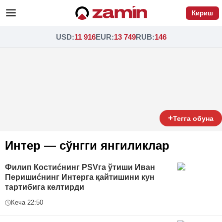
Кириш
USD
:
11 916
EUR
:
13 749
RUB
:
146
+
Тегга обуна
Интер — сўнгги янгиликлар
Филип Костиćнинг PSVга ўтиши Иван
Перишиćнинг Интерга қайтишини кун
тартибига келтирди
Кеча 22:50