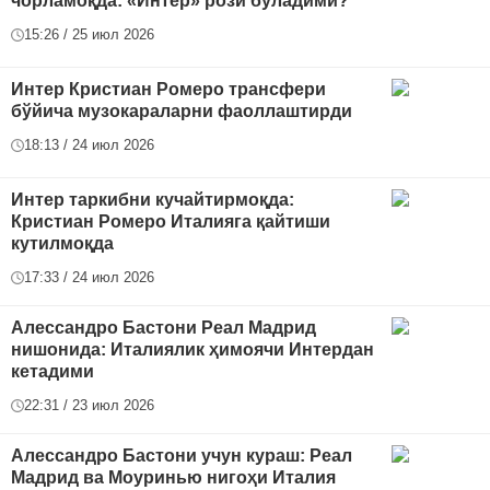
чорламоқда: «Интер» рози бўладими?
15:26 / 25 июл 2026
Интер Кристиан Ромеро трансфери
бўйича музокараларни фаоллаштирди
18:13 / 24 июл 2026
Интер таркибни кучайтирмоқда:
Кристиан Ромеро Италияга қайтиши
кутилмоқда
17:33 / 24 июл 2026
Алессандро Бастони Реал Мадрид
нишонида: Италиялик ҳимоячи Интердан
кетадими
22:31 / 23 июл 2026
Алессандро Бастони учун кураш: Реал
Мадрид ва Моуринью нигоҳи Италия