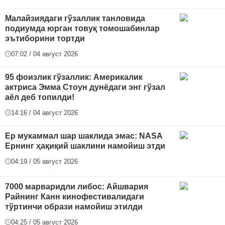
Малайзиядаги гўзаллик танловида
подиумда юрган товуқ томошабинлар
эътиборини тортди
07:02 / 04 август 2026
95 фоизлик гўзаллик: Америкалик
актриса Эмма Стоун дунёдаги энг гўзал
аёл деб топилди!
14:16 / 04 август 2026
Ер мукаммал шар шаклида эмас: NASA
Ернинг ҳақиқий шаклини намойиш этди
04:19 / 05 август 2026
7000 марваридли либос: Айшвария
Райнинг Канн кинофестивалидаги
тўртинчи образи намойиш этилди
04:25 / 05 август 2026