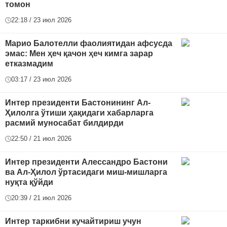
томон
22:18 / 23 июл 2026
Марио Балотелли фаолиятидан афсусда
эмас: Мен ҳеч қачон ҳеч кимга зарар
етказмадим
03:17 / 23 июл 2026
Интер президенти Бастонининг Ал-
Ҳилолга ўтиши ҳақидаги хабарларга
расмий муносабат билдирди
22:50 / 21 июл 2026
Интер президенти Алессандро Бастони
ва Ал-Ҳилол ўртасидаги миш-мишларга
нуқта қўйди
20:39 / 21 июл 2026
Интер таркибни кучайтириш учун