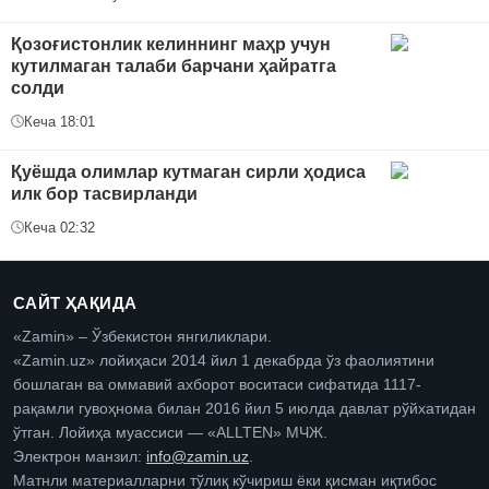
Қозоғистонлик келиннинг маҳр учун
кутилмаган талаби барчани ҳайратга
солди
Кеча 18:01
Қуёшда олимлар кутмаган сирли ҳодиса
илк бор тасвирланди
Кеча 02:32
САЙТ ҲАҚИДА
«Zamin» – Ўзбекистон янгиликлари.
«Zamin.uz» лойиҳаси 2014 йил 1 декабрда ўз фаолиятини
бошлаган ва оммавий ахборот воситаси сифатида 1117-
рақамли гувоҳнома билан 2016 йил 5 июлда давлат рўйхатидан
ўтган. Лойиҳа муассиси — «ALLTEN» МЧЖ.
Электрон манзил:
info@zamin.uz
.
Матнли материалларни тўлиқ кўчириш ёки қисман иқтибос