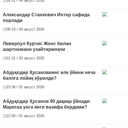
14:31 / 04 август 2026
Александар Станкович Интер сафида
порлади
08:19 / 04 август 2026
Ливерпул Куртис Жонс билан
шартномани узайтирмоқчи
01:31 / 03 август 2026
Абдуқодир Ҳусановнинг илк ўйини неча
баллга лойиқ кўрилди?
23:36 / 01 август 2026
Абдуқодир Ҳусанов 90 дақиқа ўйнади:
Мареска унга янги вазифа бердими?
22:00 / 01 август 2026