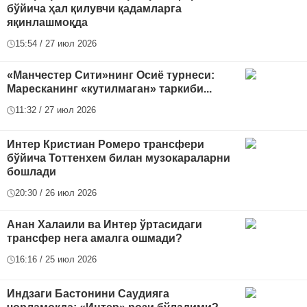
бўйича ҳал қилувчи қадамларга
яқинлашмоқда
15:54 / 27 июл 2026
«Манчестер Сити»нинг Осиё турнеси:
Маресканинг «кутилмаган» таркиби...
11:32 / 27 июл 2026
Интер Кристиан Ромеро трансфери
бўйича Тоттенхем билан музокараларни
бошлади
20:30 / 26 июл 2026
Анан Халаили ва Интер ўртасидаги
трансфер нега амалга ошмади?
16:16 / 25 июл 2026
Индзаги Бастонини Саудияга