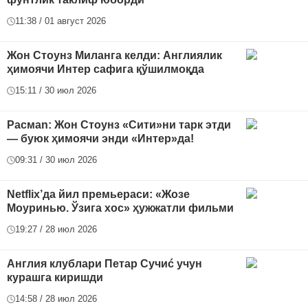
11:38 / 01 август 2026
Жон Стоунз Миланга келди: Англиялик
ҳимоячи Интер сафига қўшилмоқда
15:11 / 30 июл 2026
Расмan: Жон Стоунз «Сити»ни тарк этди
— буюк ҳимоячи энди «Интер»да!
09:31 / 30 июл 2026
Netflix’да йил премьераси: «Жозе
Моуринью. Ўзига хос» ҳужжатли фильми
19:27 / 28 июл 2026
Англия клублари Петар Сучиć учун
курашга киришди
14:58 / 28 июл 2026