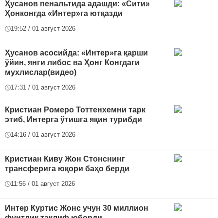
Ҳусанов пенальтида адашди: «Сити»
Ҳонконгда «Интер»га ютқазди
19:52 / 01 август 2026
Ҳусанов асосийда: «Интер»га қарши
ўйин, янги либос ва Ҳонг Конгдаги
мухлислар(видео)
17:31 / 01 август 2026
Кристиан Ромеро Тоттенхемни тарк
этиб, Интерга ўтишга яқин турибди
14:16 / 01 август 2026
Кристиан Киву Жон Стонснинг
трансферига юқори баҳо берди
11:56 / 01 август 2026
Интер Куртис Жонс учун 30 миллион
фунтлик таклиф юборди