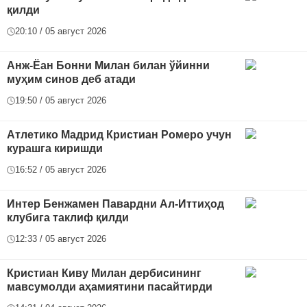
қилди
20:10 / 05 август 2026
Анж-Ёан Бонни Милан билан ўйинни
муҳим синов деб атади
19:50 / 05 август 2026
Атлетико Мадрид Кристиан Ромеро учун
курашга киришди
16:52 / 05 август 2026
Интер Бенжамен Павардни Ал-Иттиҳод
клубига таклиф қилди
12:33 / 05 август 2026
Кристиан Киву Милан дербисининг
мавсумолди аҳамиятини пасайтирди