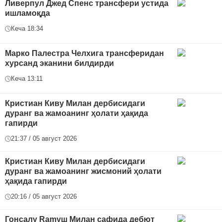
Ливерпул Джед Спенс трансфери устида
ишламоқда
Кеча 18:34
Марко Палестра Челхига трансферидан
хурсанд эканини билдирди
Кеча 13:11
Кристиан Киву Милан дербисидаги
дуранг ва жамоанинг ҳолати ҳақида
гапирди
21:37 / 05 август 2026
Кристиан Киву Милан дербисидаги
дуранг ва жамоанинг жисмоний ҳолати
ҳақида гапирди
20:16 / 05 август 2026
Гонсалу Ramуш Милан сафида дебют