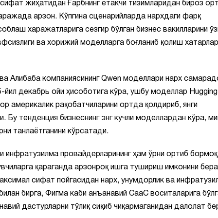
 сифат жиҳатидан Ғарбнинг етакчи тизимларидан бироз ор
аражада арзон. Кўпгина сценарийларда нархдаги фарқ
соблаш харажатларига сезгир бўлган бизнес вакилларини ўз
вфсизлиги ва хорижий моделларга боғланиб қолиш хатарлар
 ва Алибаба компаниясининг Qwen моделлари нарх самарад
-йил декабрь ойи ҳисоботига кўра, ушбу моделлар Hugging
ор америкалик рақобатчиларини ортда қолдириб, янги
. Бу тенденция бизнеснинг энг кучли моделлардан кўра, м
рни танлаётганини кўрсатади.
и инфратузилма провайдерларининг ҳам ўрни ортиб бормоқ
увчиларга қараганда арзонроқ ишга тушириш имконини бера
аксимал сифат пойгасидан нарх, унумдорлик ва инфратузи
илан бирга, Фигма каби анъанавий СааС воситаларига бўлг
анавий дастурларни тўлиқ сиқиб чиқармаганидан далолат бе