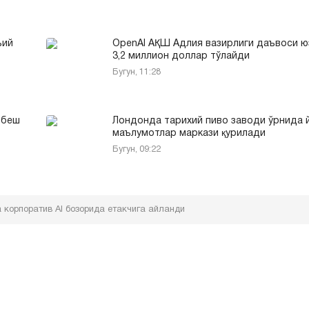
ъий
OpenAI АҚШ Адлия вазирлиги даъвоси 
3,2 миллион доллар тўлайди
Бугун, 11:28
 беш
Лондонда тарихий пиво заводи ўрнида 
маълумотлар маркази қурилади
Бугун, 09:22
 корпоратив AI бозорида етакчига айланди