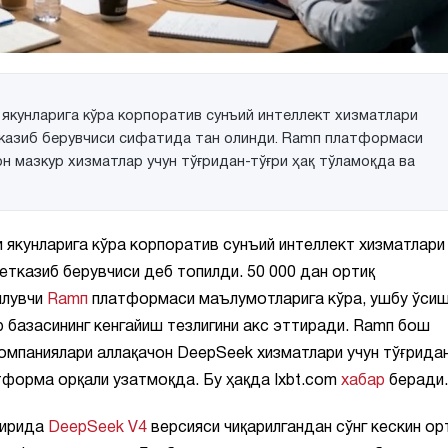
 якунларига кўра корпоратив сунъий интеллект хизматлари
тказиб берувчиси сифатида тан олинди. Ramп платформаси
н мазкур хизматлар учун тўғридан-тўғри ҳақ тўламоқда ва
 якунларига кўра корпоратив сунъий интеллект хизматлари
етказиб берувчиси деб топилди. 50 000 дан ортиқ
илувчи
Ramп
платформаси маълумотларига кўра, ушбу ўси
 базасининг кенгайиш тезлигини акс эттиради. Ramп бош
мпаниялари аллақачон DeepSeek хизматлари учун тўғрида
тформа орқали узатмоқда. Бу ҳақда Ixbt.com
хабар
беради.
хирида
DeepSeek V4
версияси чиқарилгандан сўнг кескин ор