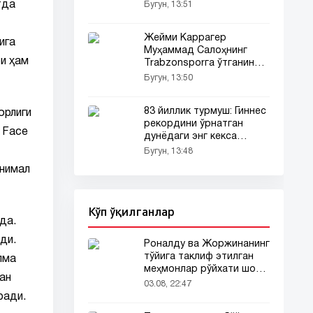
топилди
тда
Бугун, 13:51
Жейми Каррагер
ига
Муҳаммад Салоҳнинг
и ҳам
Trabzonsporга ўтганини
танқид қилди
Бугун, 13:50
83 йиллик турмуш: Гиннес
орлиги
рекордини ўрнатган
 Face
дунёдаги энг кекса
жуфтлик
Бугун, 13:48
инимал
Кўп ўқилганлар
да.
ди.
Роналду ва Жоржинанинг
тўйига таклиф этилган
лма
меҳмонлар рўйхати шов-
ан
шувда
03.08, 22:47
ради.