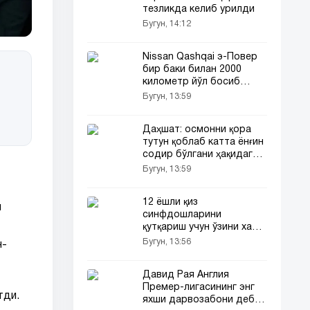
тезликда келиб урилди
Бугун, 14:12
Nissan Qashqai э-Повер
бир баки билан 2000
километр йўл босиб
рекорд ўрнатди
Бугун, 13:59
Даҳшат: осмонни қора
тутун қоблаб катта ёнғин
содир бўлгани ҳақидаги
видео тармоқларда
Бугун, 13:59
тарқалди
12 ёшли қиз
ш
синфдошларини
қутқариш учун ўзини хавф
остига қўйди
Бугун, 13:56
н-
Давид Рая Англия
Премер-лигасининг энг
тди.
яхши дарвозабони деб