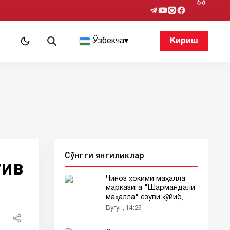
т
Ўзбекча
▾
Кириш
Сўнгги янгиликлар
тив
Чиноз ҳокими маҳалла
марказига "Шармандали
маҳалла" ёзуви қўйиб,
ғайриоддий жазо ўйлаб
Бугун, 14:25
топилди