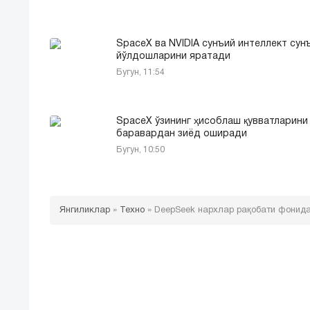
SpaceX ва NVIDIA сунъий интеллект сун
йўлдошларини яратади
Бугун, 11:54
SpaceX ўзининг ҳисоблаш қувватларини
баравардан зиёд оширади
Бугун, 10:50
Янгиликлар
»
Техно
»
DeepSeek нархлар рақобати фонида