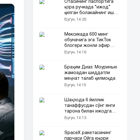
Отасининг паспортига
қора ручкада “ижод”
қилган болакайнинг иши
барчанинг диққатини
Бугун, 14:20
тортди
Мексикада 600 минг
обуначига эга ТикТок
блогери жонли эфир
вақтида отиб кетилди
Бугун, 14:16
Браҳим Диаз: Моуринью
жамоадан шиддатли
меҳнат талаб қилмоқда
Бугун, 14:15
Шаҳзода 6 йиллик
танаффусдан сўнг янги
тарона билан ижодга
қайтмоқда! (видео)
Бугун, 14:13
SpaceX ракетасининг
парчаси Ойга юқори