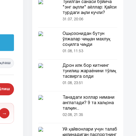
Туғилган санаси бўйича
"энг ақлли" аёллар: Қайси
турдаги ақли кучли?
31.07, 20:06
Ошқозонидан бутун
ўлжалар чиққан махлуқ
соҳилга чиқди
01.08, 11:53
қлаш
Дрон илк бор китнинг
туғилиш жараёнини тўлиқ
тасвирга олди
01.08, 23:51
бўлиш
Танадаги холлар нимани
англатади? 9 та халқона
талқин...
→
02.08, 21:35
Уй ҳайвонлари учун талаб
қилинадиган паспортнинг