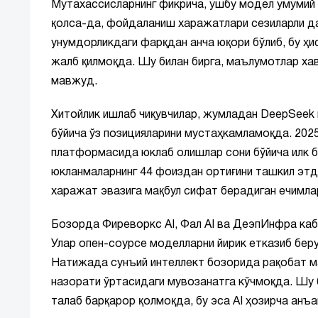
Мутахассисларнинг фикрича, ушбу модел умумий
қолса-да, фойдаланиш харажатлари сезиларли д
унумдорликдаги фарқдан анча юқори бўлиб, бу ҳи
жалб қилмоқда. Шу билан бирга, маълумотлар ха
мавжуд.
Хитойлик ишлаб чиқувчилар, жумладан DeepSeek
бўйича ўз позицияларини мустаҳкамламоқда. 2025
платформасида юклаб олишлар сони бўйича илк б
юкланмаларнинг 44 фоиздан ортиғини ташкил этди
харажат эвазига мақбул сифат берадиган ечимла
Бозорда Фиреворкс AI, Фал AI ва ДеэпИнфра каб
Улар опен-соурсе моделларни йирик етказиб бер
Натижада сунъий интеллект бозорида рақобат м
назорати ўртасидаги мувозанатга кўчмоқда. Шу б
талаб барқарор қолмоқда, бу эса AI ҳозирча анъ