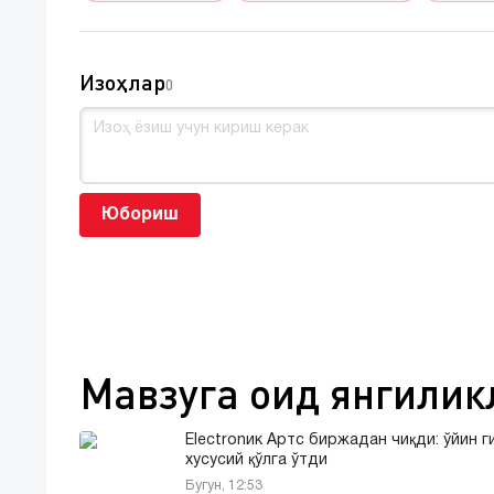
Изоҳлар
0
Юбориш
Мавзуга оид янгилик
Electronик Артс биржадан чиқди: ўйин г
хусусий қўлга ўтди
Бугун, 12:53