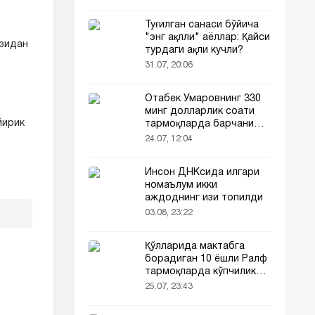
Туғилган санаси бўйича
"энг ақлли" аёллар: Қайси
юзидан
турдаги ақли кучли?
31.07, 20:06
Отабек Умаровнинг 330
минг долларлик соати
йирик
тармоқларда барчани
эътиборини тортди!
24.07, 12:04
Инсон ДНКсида илгари
номаълум икки
аждоднинг изи топилди
03.08, 23:22
Қўлларида мактабга
борадиган 10 ёшли Ралф
тармоқларда кўпчиликни
таъсирлантирди
25.07, 23:43