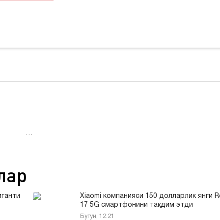
…
лар
иганти
Xiaomi компанияси 150 долларлик янги R
17 5G смартфонини тақдим этди
Бугун, 12:21