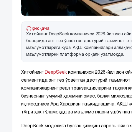
Қисқача
Хитойнинг DeepSeek компанияси 2026-йил июн ойи
бозорида энг тез ўсаётган дастурий таъминот е
маълумотларига кўра, АҚШ компаниялари аллақачо
маълумотларни платформа орқали узатмоқда.
Хитойнинг
DeepSeek
компанияси 2026-йил июн ойи
сегментида энг тез ўсаётган дастурий таъминот 
компанияларнинг реал транзакцияларини таҳлил қ
бизнеснинг умумий ҳажмини эмас, балки мижозлар
иқтисодчиси Ара Харазиан таъкидлашича, АҚШ ко
тўғри ҳақ тўламоқда ва маълумотларни ушбу пла
DeepSeek моделига бўлган қизиқиш апрель ойи о