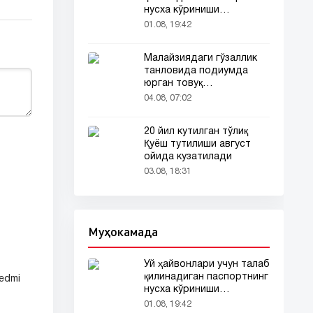
нусха кўриниши
тармоқларда тарқалди
01.08, 19:42
Малайзиядаги гўзаллик
танловида подиумда
юрган товуқ
томошабинлар
04.08, 07:02
эътиборини тортди
20 йил кутилган тўлиқ
Қуёш тутилиши август
ойида кузатилади
03.08, 18:31
Муҳокамада
Уй ҳайвонлари учун талаб
қилинадиган паспортнинг
edmi
нусха кўриниши
тармоқларда тарқалди
01.08, 19:42