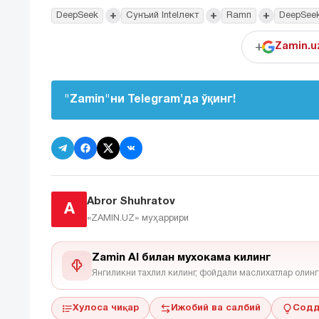
+
+
+
DeepSeek
Сунъий Intelлект
Ramп
DeepSee
+
Zamin.u
"Zamin"ни Telegram'да ўқинг!
Abror Shuhratov
A
«ZAMIN.UZ»
муҳаррири
Zamin AI билан мухокама килинг
Янгиликни тахлил килинг, фойдали маслихатлар олинг
Хулоса чиқар
Ижобий ва салбий
Содд