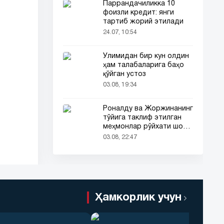
Паррандачиликка 10
фоизли кредит: янги
тартиб жорий этилади
24.07, 10:54
Ўлимидан бир кун олдин
ҳам талабаларига баҳо
қўйган устоз
03.08, 19:34
Роналду ва Жоржинанинг
тўйига таклиф этилган
меҳмонлар рўйхати шов-
шувда
03.08, 22:47
Ҳамкорлик учун