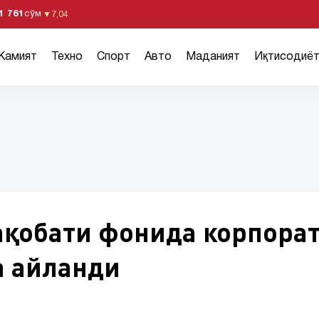
1 761
сўм
▼
7,04
Жамият
Техно
Спорт
Авто
Маданият
Иқтисодиё
ақобати фонида корпора
а айланди