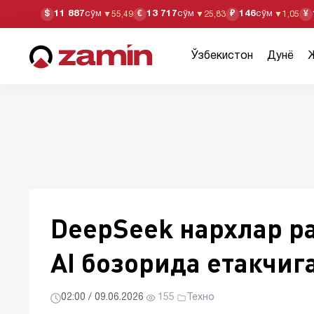
11 887
сўм
13 717
сўм
146
сўм
$
€
₽
¥
▼
55,49
▼
25,83
▼
1,05
Ўзбекистон
Дунё
DeepSeek нархлар р
AI бозорида етакчиг
02:00 / 09.06.2026
·
155
·
Техно