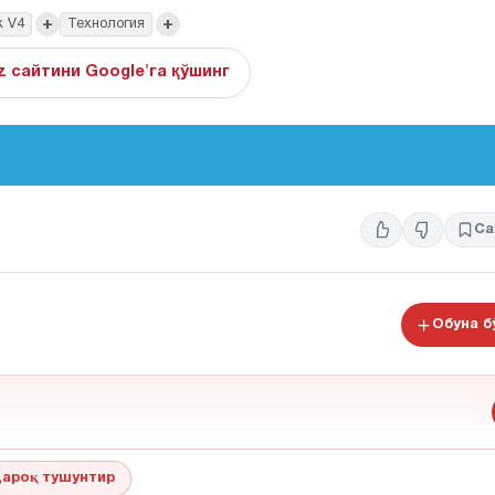
+
+
k V4
Технология
z сайтини Google'га қўшинг
Са
Обуна 
ароқ тушунтир