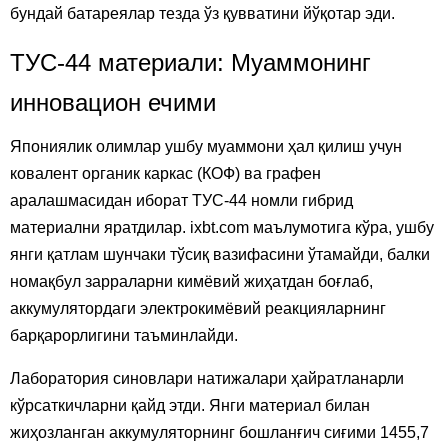
бундай батареялар тезда ўз қувватини йўқотар эди.
ТУС-44 материали: Муаммонинг
инновацион ечими
Япониялик олимлар ушбу муаммони ҳал қилиш учун
ковалент органик каркас (КОФ) ва графен
аралашмасидан иборат ТУС-44 номли гибрид
материални яратдилар. ixbt.com маълумотига кўра, ушбу
янги қатлам шунчаки тўсиқ вазифасини ўтамайди, балки
номақбул зарраларни кимёвий жиҳатдан боғлаб,
аккумулятордаги электрокимёвий реакцияларнинг
барқарорлигини таъминлайди.
Лаборатория синовлари натижалари ҳайратланарли
кўрсаткичларни қайд этди. Янги материал билан
жиҳозланган аккумуляторнинг бошланғич сиғими 1455,7