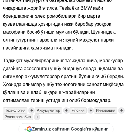
литий-олтингугуртли батареялар оммавий ишлаб
чиқаришга жорий этилса, Tesla ёки BMW каби
брендларнинг электромобиллари бир марта
қувватланишда ҳозиргидан икки баробар узоқроқ
масофани босиб ўтиши мумкин бўлади. Шунингдек,
олтингугуртнинг арзонлиги якуний маҳсулот нархи
пасайишига ҳам хизмат қилади.
Тадқиқот муаллифларининг таъкидлашича, молекуляр
дизайнга асосланган ушбу ёндашув янада чидамли ва
сиғимдор аккумуляторлар яратиш йўлини очиб беради.
Ҳозирда олимлар ушбу технологияни саноат миқёсида
қўллаш ва ишлаб чиқариш жараёнларини
оптималлаштириш устида иш олиб бормоқдалар.
+
+
+
+
Технология
Аккумулятор
Япония
Инновация
+
Электромобил
+
Zamin.uz сайтини Google'га қўшинг