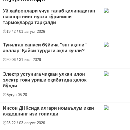
Уй ҳайвонлари учун талаб қилинадиган
паспортнинг нусха кўриниши
тармоқларда тарқалди
19:42 / 01 август 2026
Туғилган санаси бўйича "энг ақлли"
аёллар: Қайси турдаги ақли кучли?
20:06 / 31 июл 2026
Электр устунига чиққан улкан илон
электр токи уриши оқибатида ҳалок
бўлди
Бугун 05:20
Инсон ДНКсида илгари номаълум икки
аждоднинг изи топилди
23:22 / 03 август 2026