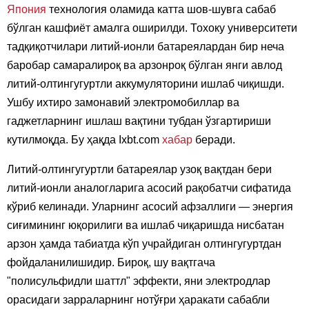
Япония
технология оламида катта шов-шувга сабаб
бўлган кашфиёт амалга оширилди. Тохоку университети
тадқиқотчилари литий-ионли батареялардан бир неча
баробар самаралироқ ва арзонроқ бўлган янги авлод
литий-олтингугуртли аккумуляторини ишлаб чиқишди.
Ушбу ихтиро замонавий электромобиллар ва
гаджетларнинг ишлаш вақтини тубдан ўзгартириши
кутилмоқда. Бу ҳақда Ixbt.com
хабар
беради.
Литий-олтингугуртли батареялар узоқ вақтдан бери
литий-ионли аналогларига асосий рақобатчи сифатида
кўриб келинади. Уларнинг асосий афзаллиги — энергия
сиғимининг юқорилиги ва ишлаб чиқаришда нисбатан
арзон ҳамда табиатда кўп учрайдиган олтингугуртдан
фойдаланилишидир. Бироқ, шу вақтгача
"полисульфидли шаттл" эффекти, яни электродлар
орасидаги зарраларнинг нотўғри ҳаракати сабабли