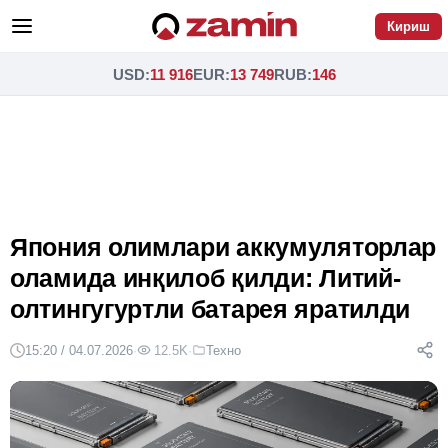
Кириш
USD
:
11 916
EUR
:
13 749
RUB
:
146
Япония олимлари аккумуляторлар
оламида инқилоб қилди: Литий-
олтингугуртли батарея яратилди
15:20 / 04.07.2026
·
12.5K
·
Техно