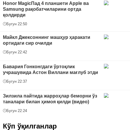
Honor MagicПад 4 планшети Apple ва
Samsung рақобатчиларини ортда
қолдирди
Бугун 22:50
Майкл Джексоннинг машҳур ҳаракати
ортидаги сир очилди
Бугун 22:42
Бавария Гонконгдаги ўртоқлик
учрашувида Астон Виллани мағлуб этди
Бугун 22:37
Зилзила пайтида жарроҳлар беморни ўз
таналари билан ҳимоя қилди (видео)
Бугун 22:24
Кўп ўқилганлар