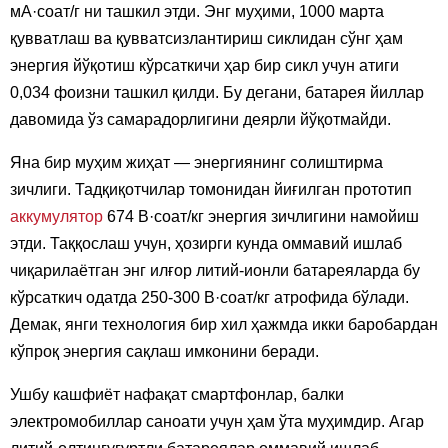
мА·соат/г ни ташкил этди. Энг муҳими, 1000 марта
қувватлаш ва қувватсизлантириш сиклидан сўнг ҳам
энергия йўқотиш кўрсаткичи ҳар бир сикл учун атиги
0,034 фоизни ташкил қилди. Бу дегани, батарея йиллар
давомида ўз самарадорлигини деярли йўқотмайди.
Яна бир муҳим жиҳат — энергиянинг солиштирма
зичлиги. Тадқиқотчилар томонидан йиғилган прототип
аккумулятор
674 В·соат/кг энергия зичлигини намойиш
этди. Таққослаш учун, ҳозирги кунда оммавий ишлаб
чиқарилаётган энг илғор литий-ионли батареяларда бу
кўрсаткич одатда 250-300 В·соат/кг атрофида бўлади.
Демак, янги технология бир хил ҳажмда икки баробардан
кўпроқ энергия сақлаш имконини беради.
Ушбу кашфиёт нафақат смартфонлар, балки
электромобиллар саноати учун ҳам ўта муҳимдир. Агар