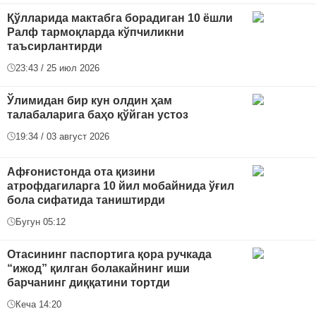
Қўлларида мактабга борадиган 10 ёшли
Ралф тармоқларда кўпчиликни
таъсирлантирди
23:43 / 25 июл 2026
Ўлимидан бир кун олдин ҳам
талабаларига баҳо қўйган устоз
19:34 / 03 август 2026
Афғонистонда ота қизини
атрофдагиларга 10 йил мобайнида ўғил
бола сифатида таништирди
Бугун 05:12
Отасининг паспортига қора ручкада
“ижод” қилган болакайнинг иши
барчанинг диққатини тортди
Кеча 14:20