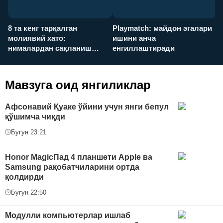
8 та кенг тарқалган
Playmatch: майдон эгалари
P
молиявий хато:
ишини анча
у
нималардан сақланиш
енгиллаштиради
х
керак?
Мавзуга оид янгиликлар
Афсонавий Қуаке ўйини учун янги бепул
қўшимча чиқди
Бугун 23:21
Honor MagicПад 4 планшети Apple ва
Samsung рақобатчиларини ортда
қолдирди
Бугун 22:50
Модулли компьютерлар ишлаб