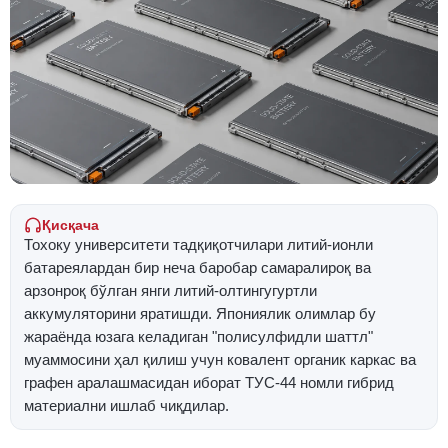
Қисқача
Тохоку университети тадқиқотчилари литий-ионли
батареялардан бир неча баробар самаралироқ ва
арзонроқ бўлган янги литий-олтингугуртли
аккумуляторини яратишди. Япониялик олимлар бу
жараёнда юзага келадиган "полисулфидли шаттл"
муаммосини ҳал қилиш учун ковалент органик каркас ва
графен аралашмасидан иборат ТУС-44 номли гибрид
материални ишлаб чиқдилар.