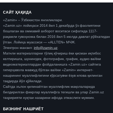
САЙТ ҲАҚИДА
«Zamin» – Ўзбекистон янгиликлари.
«Zamin.uz» лойиҳаси 2014 йил 1 декабрда ўз фаолиятини
бошлаган ва оммавий ахборот воситаси сифатида 1117-
рақамли гувоҳнома билан 2016 йил 5 июлда давлат рўйхатидан
ўтган. Лойиҳа муассиси — «ALLTEN» МЧЖ.
Электрон манзил:
info@zamin.uz
.
Матнли материалларни тўлиқ кўчириш ёки қисман иқтибос
келтиришга, шунингдек, фотографик, график, аудио ва/ёки
видеоматериаллардан фойдаланишга «Zamin.uz» сайтига
гиперҳавола мавжуд бўлган ва/ёки «Zamin» интернет-
нашрининг муаллифлигини кўрсатувчи ёзув илова қилинган
тақдирда йўл қўйилади.
Сайтда эълон қилинаётган муаллифлик мақолаларида
билдирилган фикрлар муаллифга тегишли ва улар Zamin.uz
таҳририяти нуқтаи назарини ифода этмаслиги мумкин.
БИЗНИНГ НАШРИЁТ