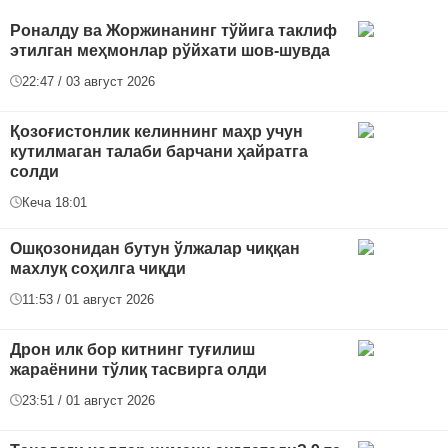
Роналду ва Жоржинанинг тўйига таклиф
этилган меҳмонлар рўйхати шов-шувда
22:47 / 03 август 2026
Қозоғистонлик келиннинг маҳр учун
кутилмаган талаби барчани ҳайратга
солди
Кеча 18:01
Ошқозонидан бутун ўлжалар чиққан
махлуқ соҳилга чиқди
11:53 / 01 август 2026
Дрон илк бор китнинг туғилиш
жараёнини тўлиқ тасвирга олди
23:51 / 01 август 2026