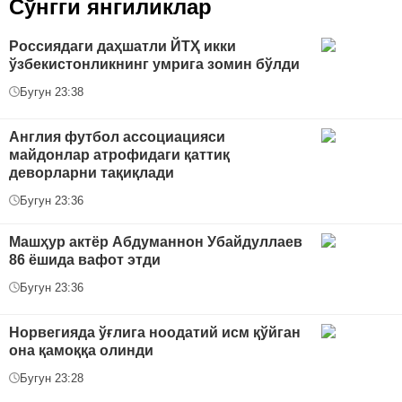
Сўнгги янгиликлар
Россиядаги даҳшатли ЙТҲ икки
ўзбекистонликнинг умрига зомин бўлди
Бугун 23:38
Англия футбол ассоциацияси
майдонлар атрофидаги қаттиқ
деворларни тақиқлади
Бугун 23:36
Машҳур актёр Абдуманнон Убайдуллаев
86 ёшида вафот этди
Бугун 23:36
Норвегияда ўғлига ноодатий исм қўйган
она қамоққа олинди
Бугун 23:28