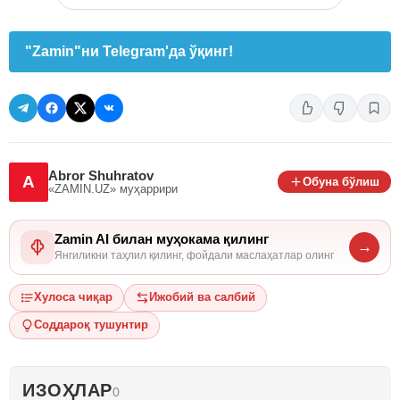
"Zamin"ни Telegram'да ўқинг!
Abror Shuhratov
A
Обуна бўлиш
«ZAMIN.UZ»
муҳаррири
Zamin AI билан муҳокама қилинг
→
Янгиликни таҳлил қилинг, фойдали маслаҳатлар олинг
Хулоса чиқар
Ижобий ва салбий
Соддароқ тушунтир
ИЗОҲЛАР
0