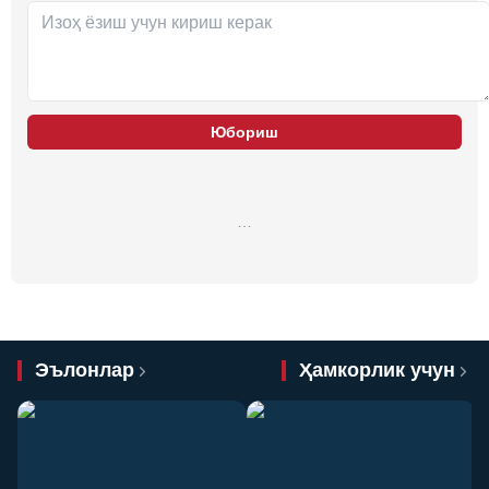
Юбориш
…
Эълонлар
Ҳамкорлик учун