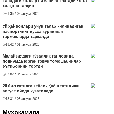
Танадаги холлар нимани англатади? 9 та
халқона талқин...
21:35 / 02 август 2026
Уй ҳайвонлари учун талаб қилинадиган
паспортнинг нусха кўриниши
тармоқларда тарқалди
19:42 / 01 август 2026
Малайзиядаги гўзаллик танловида
подиумда юрган товуқ томошабинлар
эътиборини тортди
07:02 / 04 август 2026
20 йил кутилган тўлиқ Қуёш тутилиши
август ойида кузатилади
18:31 / 03 август 2026
Муҳокамада