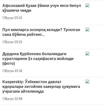
Афсонавий Қуаке ўйини учун янги бепул
қўшимча чиқди
Бугун 23:21
Пул кимларга осонроқ келади? Туғилган
сана бўйича рейтинг...
Бугун 23:21
Дурдона Қурбонова болаликдаги
суратларини ўз саҳифасига жойлади
(фото)
Бугун 23:16
Kasperskiy: Ўзбекистон давлат
идоралари хитойлик хакерлар ҳужумига
учрагани айтилмоқда
Бугун 22:59