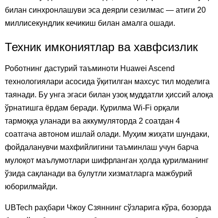
билан синхронлашуви эса деярли сезилмас — атиги 20
миллисекундлик кечикиш билан амалга ошади.
Техник имкониятлар ва хавфсизлик
Роботнинг дастурий таъминоти Huawei Ascend
технологиялари асосида ўқитилган махсус тил моделига
таянади. Бу унга эгаси билан узоқ муддатли ҳиссий алоқа
ўрнатишга ёрдам беради. Қурилма Wi-Fi орқали
тармоққа уланади ва аккумуляторда 2 соатдан 4
соатгача автоном ишлай олади. Муҳим жиҳати шундаки,
фойдаланувчи махфийлигини таъминлаш учун барча
мулоқот маълумотлари шифрланган ҳолда қурилманинг
ўзида сақланади ва булутли хизматларга мажбурий
юборилмайди.
UBTech раҳбари Чжоу Сзяннинг сўзларига кўра, бозорда