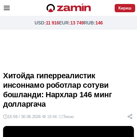
Кириш
USD
:
11 916
EUR
:
13 749
RUB
:
146
Хитойда гиперреалистик
инсоннамо роботлар сотуви
бошланди: Нархлар 146 минг
долларгача
15:59 / 30.06.2026
·
19.6K
·
Техно