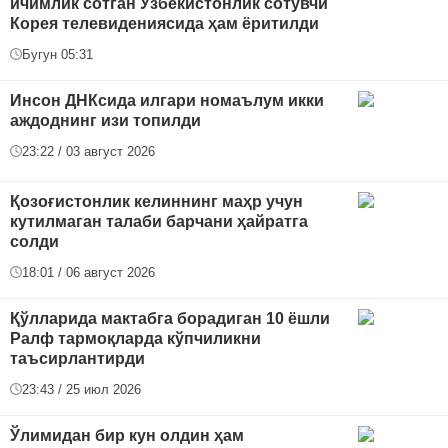
ичимлик сотган Ўзбекистонлик сотувчи
Корея телевидениясида ҳам ёритилди
Бугун 05:31
Инсон ДНКсида илгари номаълум икки
аждоднинг изи топилди
23:22 / 03 август 2026
Қозоғистонлик келиннинг маҳр учун
кутилмаган талаби барчани ҳайратга
солди
18:01 / 06 август 2026
Қўлларида мактабга борадиган 10 ёшли
Ралф тармоқларда кўпчиликни
таъсирлантирди
23:43 / 25 июл 2026
Ўлимидан бир кун олдин ҳам