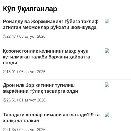
Кўп ўқилганлар
Роналду ва Жоржинанинг тўйига таклиф
этилган меҳмонлар рўйхати шов-шувда
22:47 / 03 август 2026
Қозоғистонлик келиннинг маҳр учун
кутилмаган талаби барчани ҳайратга
солди
18:01 / 06 август 2026
Дрон илк бор китнинг туғилиш
жараёнини тўлиқ тасвирга олди
23:51 / 01 август 2026
Танадаги холлар нимани англатади? 9 та
халқона талқин...
21:35 / 02 август 2026