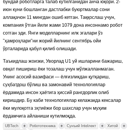
бундай роботларга талаб кутилганидан анча юқори. 2-
июн куни бошланган дастлабки буюртмалар сони
аллақачон 11 мингдан ошиб кетган. Таққослаш учун,
компания ўтган йили жами 1079 дона инсоннамо робот
сотган эди. Янги моделларнинг илк эгалари ўз
"ҳамроҳлари"ни жорий йилнинг сентябрь ойи
ўрталарида қабул қилиб олишади.
Таъкидлаш жоизки, Уворлад U1 уй ишларини бажариш,
овқат пишириш ёки тозалаш учун мўлжалланмаган.
Унинг асосий вазифаси — ёлғизликдан қутқариш,
суҳбатдош бўлиш ва замонавий технологиялар
ёрдамида инсон ҳаётига ҳиссий рангдорлик олиб
киришдир. Бу каби технологиялар келажакда кексалар
ёки мулоқотга эҳтиёжи бор шахслар учун муҳим
ёрдамчига айланиши кутилмоқда.
+
+
+
+
UBTech
Робототехника
Сунъий Intelлект
Хитой