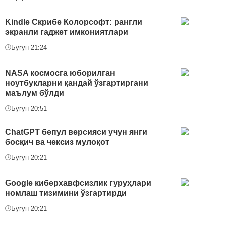
Kindle Скрибе Колорсофт: рангли
экранли гаджет имкониятлари
Бугун 21:24
NASA космосга юборилган
ноутбукларни қандай ўзгартиргани
маълум бўлди
Бугун 20:51
ChatGPT бепул версияси учун янги
босқич ва чексиз мулоқот
Бугун 20:21
Google киберхавфсизлик гуруҳлари
номлаш тизимини ўзгартирди
Бугун 20:21