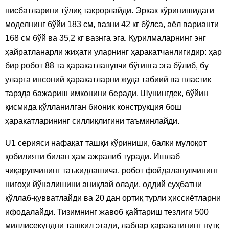
нисбатларини тўлиқ такрорлайди. Эркак кўринишидаги
моделнинг бўйи 183 см, вазни 42 кг бўлса, аёл варианти
168 см бўй ва 35,2 кг вазнга эга. Қурилмаларнинг энг
ҳайратланарли жиҳати уларнинг ҳаракатчанлигидир: ҳар
бир робот 88 та ҳаракатланувчи бўғинга эга бўлиб, бу
уларга инсоний ҳаракатларни жуда табиий ва пластик
тарзда бажариш имконини беради. Шунингдек, бўйин
қисмида қўлланилган бионик конструкция бош
ҳаракатларининг силлиқлигини таъминлайди.
U1 серияси нафақат ташқи кўриниши, балки мулоқот
қобилияти билан ҳам ажралиб туради. Ишлаб
чиқарувчининг таъкидлашича, робот фойдаланувчининг
нигоҳи йўналишини аниқлай олади, оддий суҳбатни
қўллаб-қувватлайди ва 20 дан ортиқ турли ҳиссиётларни
ифодалайди. Тизимнинг жавоб қайтариш тезлиги 500
миллисекундни ташкил этади, лаблар ҳаракатининг нутқ