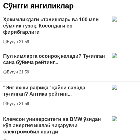
Сўнгги янгиликлар
Ҳокимликдаги «танишлар» ва 100 млн
сўмлик тузоқ: Косондаги ер
фирибгарлиги
Бугун 21:59
Пул кимларга осонроқ келади? Туғилган
сана бўйича рейтинг...
Бугун 21:59
"Энг яхши рафиқа" қайси санада
туғилган? Антиқа рейтинг...
Бугун 21:59
Клемсон университети ва BMW ўзидан
кўп энергия ишлаб чиқарувчи
электромобил яратди