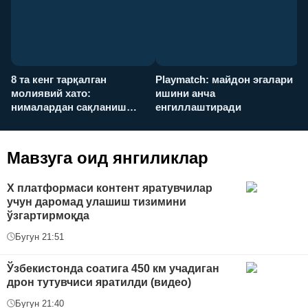
8 та кенг тарқалган
Playmatch: майдон эгалари
P
молиявий хато:
ишини анча
у
нималардан сақланиш
енгиллаштиради
х
керак?
Мавзуга оид янгиликлар
Х платформаси контент яратувчилар
учун даромад улашиш тизимини
ўзгартирмоқда
Бугун 21:51
Ўзбекистонда соатига 450 км учадиган
дрон тутувчиси яратилди (видео)
Бугун 21:40