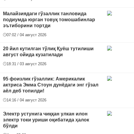
Малайзиядаги гўзаллик танловида
подиумда юрган товуқ томошабинлар
эътиборини тортди
07:02 / 04 август 2026
20 йил кутилган тўлиқ Қуёш тутилиши
август ойида кузатилади
18:31 / 03 август 2026
95 фоизлик гўзаллик: Америкалик
актриса Эмма Стоун дунёдаги энг гўзал
аёл деб топилди!
14:16 / 04 август 2026
Электр устунига чиққан улкан илон
электр токи уриши оқибатида ҳалок
бўлди