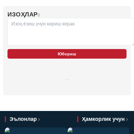
ИЗОҲЛАР
0
Юбориш
…
Эълонлар
Ҳамкорлик учун