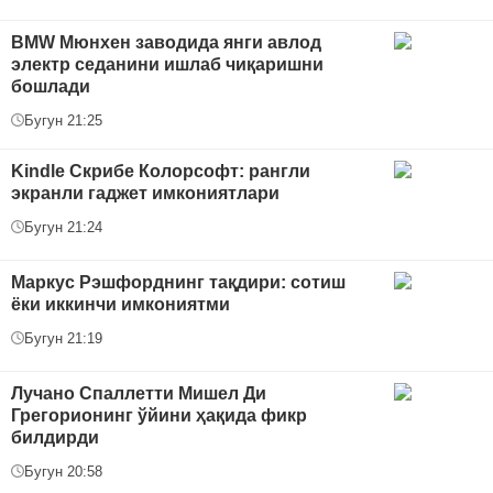
BMW Mюнхен заводида янги авлод
электр седанини ишлаб чиқаришни
бошлади
Бугун 21:25
Kindle Скрибе Колорсофт: рангли
экранли гаджет имкониятлари
Бугун 21:24
Маркус Рэшфорднинг тақдири: сотиш
ёки иккинчи имкониятми
Бугун 21:19
Лучано Спаллетти Мишел Ди
Грегорионинг ўйини ҳақида фикр
билдирди
Бугун 20:58