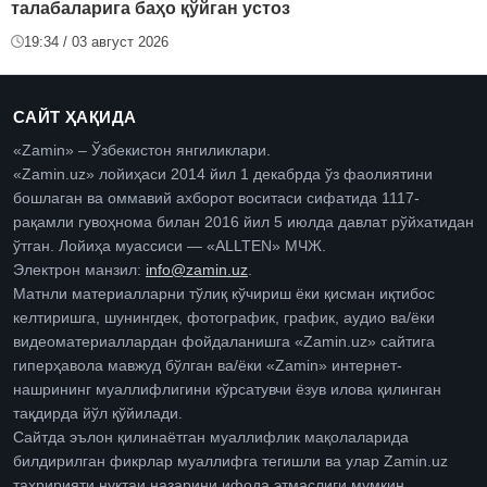
талабаларига баҳо қўйган устоз
19:34 / 03 август 2026
САЙТ ҲАҚИДА
«Zamin» – Ўзбекистон янгиликлари.
«Zamin.uz» лойиҳаси 2014 йил 1 декабрда ўз фаолиятини
бошлаган ва оммавий ахборот воситаси сифатида 1117-
рақамли гувоҳнома билан 2016 йил 5 июлда давлат рўйхатидан
ўтган. Лойиҳа муассиси — «ALLTEN» МЧЖ.
Электрон манзил:
info@zamin.uz
.
Матнли материалларни тўлиқ кўчириш ёки қисман иқтибос
келтиришга, шунингдек, фотографик, график, аудио ва/ёки
видеоматериаллардан фойдаланишга «Zamin.uz» сайтига
гиперҳавола мавжуд бўлган ва/ёки «Zamin» интернет-
нашрининг муаллифлигини кўрсатувчи ёзув илова қилинган
тақдирда йўл қўйилади.
Сайтда эълон қилинаётган муаллифлик мақолаларида
билдирилган фикрлар муаллифга тегишли ва улар Zamin.uz
таҳририяти нуқтаи назарини ифода этмаслиги мумкин.