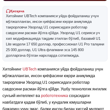
Қисқача
Хитойнинг UBTech компанияси уйда фойдаланиш учун
мўлжалланган, инсон қиёфасини юқори аниқликда
такрорловчи Уворлад U1 сериясидаги роботлар
савдосини расман йўлга қўйди. Уворлад U1 серияси уч
хил модификацияда тақдим этилган бўлиб, базавий U1
Lite модели 17 650 доллар, профессионал U1 Pro талқини
25 000 доллар, U1 Ultra флагмани эса 145 800
долларгача бўлган нархларда сотилмоқда.
Хитойнинг
UBTech
компанияси уйда фойдаланиш учун
мўлжалланган, инсон қиёфасини юқори аниқликда
такрорловчи Уворлад U1 сериясидаги роботлар
савдосини расман йўлга қўйди. Ушбу технологик янгилик
сунъий интеллект ва
робототехника
соҳасидаги
навбатдаги қадам бўлиб, у кундалик юмушларни
бажариш учун эмас, балки инсон билан ҳиссий мулоқот