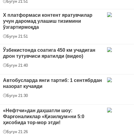
Бугун 21:51
Х платформаси контент яратувчилар
учун даромад улашиш тизимини
ўзгартирмоқда
Бугун 21:51
Ўзбекистонда соатига 450 км учадиган
дрон тутувчиси яратилди (видео)
Бугун 21:40
Автобусларда янги тартиб: 1 сентябрдан
назорат кучаяди
Бугун 21:30
«Нефтчи»дан даҳшатли шоу:
Фарғоналиклар «Қизилқум»ни 5:0
ҳисобида тор-мор этди!
Бугун 21:26