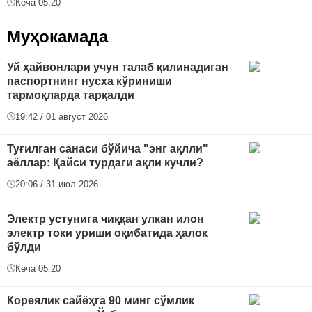
Кеча 05:20
Муҳокамада
Уй ҳайвонлари учун талаб қилинадиган
паспортнинг нусха кўриниши
тармоқларда тарқалди
19:42 / 01 август 2026
Туғилган санаси бўйича "энг ақлли"
аёллар: Қайси турдаги ақли кучли?
20:06 / 31 июл 2026
Электр устунига чиққан улкан илон
электр токи уриши оқибатида ҳалок
бўлди
Кеча 05:20
Кореялик сайёҳга 90 минг сўмлик