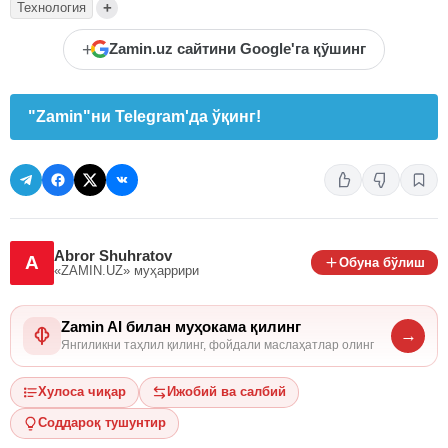
+
Технология
+
Zamin.uz сайтини Google'га қўшинг
"Zamin"ни Telegram'да ўқинг!
Abror Shuhratov
A
Обуна бўлиш
«ZAMIN.UZ»
муҳаррири
Zamin AI билан муҳокама қилинг
→
Янгиликни таҳлил қилинг, фойдали маслаҳатлар олинг
Хулоса чиқар
Ижобий ва салбий
Соддароқ тушунтир