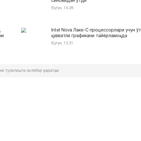
синовидан ўтди
Бугун, 14:28
қ
Intel Nova Лаке-С процессорлари учун ў
ни
қувватли графикани тайёрламоқда
Бугун, 13:21
и тузатишга эътибор қаратди