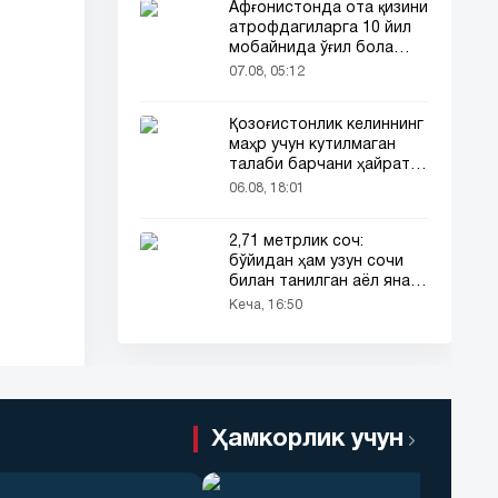
Афғонистонда ота қизини
атрофдагиларга 10 йил
мобайнида ўғил бола
сифатида таништирди
07.08, 05:12
Қозоғистонлик келиннинг
маҳр учун кутилмаган
талаби барчани ҳайратга
солди
06.08, 18:01
2,71 метрлик соч:
бўйидан ҳам узун сочи
билан танилган аёл яна
эътибор марказида
Кеча, 16:50
Ҳамкорлик учун