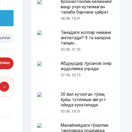
Қозоғистонлик келиннинг
маҳр учун кутилмаган
талаби барчани ҳайратга
солди
06.08, 18:01
Танадаги холлар нимани
қлаш
англатади? 9 та халқона
талқин...
02.08, 21:35
бўлиш
Абдуқодир Ҳусанов оғир
жудоликка учради
07.08, 20:15
→
20 йил кутилган тўлиқ
Қуёш тутилиши август
ойида кузатилади
03.08, 18:31
Малайзиядаги гўзаллик
танловида подиумда