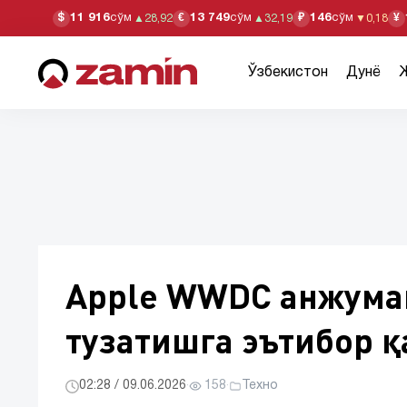
11 916
сўм
13 749
сўм
146
сўм
$
€
₽
¥
▲
28,92
▲
32,19
▼
0,18
Ўзбекистон
Дунё
Apple WWDC анжума
тузатишга эътибор қ
02:28 / 09.06.2026
·
158
·
Техно