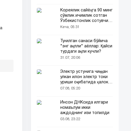
Кореялик сайёҳга 90 минг
сўмлик ичимлик сотган
Ўзбекистонлик сотувчи
Корея телевидениясида
Кеча, 05:31
та
ҳам ёритилди
Туғилган санаси бўйича
"энг ақлли" аёллар: Қайси
турдаги ақли кучли?
31.07, 20:06
Электр устунига чиққан
улкан илон электр токи
уриши оқибатида ҳалок
бўлди
07.08, 05:20
Инсон ДНКсида илгари
номаълум икки
аждоднинг изи топилди
03.08, 23:22