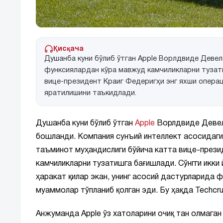
Қисқача
Душанба куни бўлиб ўтган Apple Ворлдвиде Деве
функсиялардан кўра мавжуд камчиликларни тузат
вице-президент Краиг Федеригҳи энг яхши опера
яратилишини таъкидлади.
Душанба куни бўлиб ўтган
Apple
Ворлдвиде Девел
бошланди. Компания сунъий интеллект асосидаги
таъминот муҳандислиги бўйича катта вице-презид
камчиликларни тузатишга бағишлади. Сўнгги икки
ҳаракат қилар экан, унинг асосий дастурларида 
муаммолар тўпланиб қолган эди. Бу ҳақда Techc
Анжуманда Apple ўз хатоларини очиқ тан олмаган