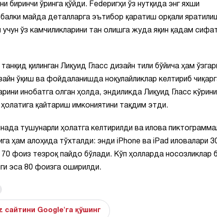
 биринчи ўринга қўйди. Fedеригҳи ўз нутқида энг яхши
 балки майда деталларга эътибор қаратиш орқали яратили
я учун ўз камчиликларини тан олишга жуда яқин қадам сифа
анқид қилинган Лиқуид Гласс дизайн тили бўйича ҳам ўзга
изайн ўқиш ва фойдаланишда ноқулайликлар келтириб чиқарг
рини инобатга олган ҳолда, эндиликда Лиқуид Гласс кўрин
 ҳолатига қайтариш имкониятини тақдим этди.
нада тушунарли ҳолатга келтирилди ва илова пиктограмма
га ҳам алоҳида тўхталди: энди iPhone ва iPad иловалари 3
 70 фоиз тезроқ пайдо бўлади. Кўп ҳолларда носозликлар 
ги эса 80 фоизга оширилди.
z сайтини Google'га қўшинг