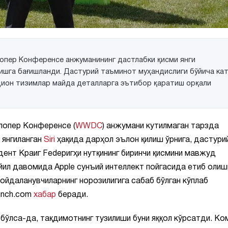
лопер Конференсе анжуманининг дастлабки қисми янги
ишга бағишланди. Дастурий таъминот муҳандислиги бўйича ка
цион тизимлар майда деталларга эътибор қаратиш орқали
опер Конференсе (
WWDC
) анжумани кутилмаган тарзда
 янгиланган
Siri
ҳақида дарҳол эълон қилиш ўрнига, дастури
ент Краиг Fedеригҳи нутқининг биринчи қисмини мавжуд
 йил давомида Apple сунъий интеллект пойгасида етиб олиш
фойдаланувчиларнинг норозилигига сабаб бўлган кўплаб
runch.com
хабар
беради.
 бўлса-да, тақдимотнинг тузилиши буни яққол кўрсатди. Ко