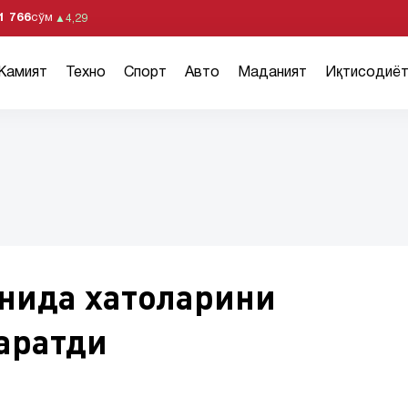
1 766
сўм
▲
4,29
Жамият
Техно
Спорт
Авто
Маданият
Иқтисодиё
нида хатоларини
аратди