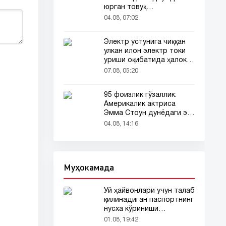
юрган товуқ
томошабинлар
04.08, 07:02
эътиборини тортди
Электр устунига чиққан
улкан илон электр токи
уриши оқибатида ҳалок
бўлди
07.08, 05:20
95 фоизлик гўзаллик:
Америкалик актриса
Эмма Стоун дунёдаги энг
гўзал аёл деб топилди!
04.08, 14:16
Муҳокамада
Уй ҳайвонлари учун талаб
қилинадиган паспортнинг
нусха кўриниши
тармоқларда тарқалди
01.08, 19:42