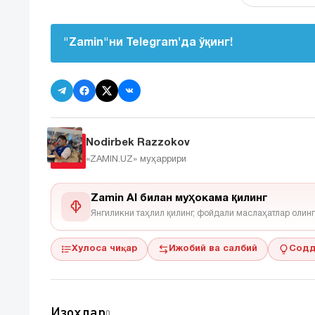
"Zamin"ни Telegram'да ўқинг!
Nodirbek Razzokov
«ZAMIN.UZ»
муҳаррири
Zamin AI билан муҳокама қилинг
Янгиликни таҳлил қилинг, фойдали маслаҳатлар олинг
Хулоса чиқар
Ижобий ва салбий
Содд
Изоҳлар
0