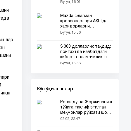
(видео)
Бугун, 16:01
шини
Mazda флагман
тида
кроссоверлари АҚШда
харидорларни
йўқотмоқда
Бугун, 15:56
ришлар
3 000 долларлик таҳдид:
ан
пойтахтда навбатдаги
ишини
кибер-товламачилик фош
этилди
Бугун, 15:56
лари
0
Кўп ўқилганлар
билан
Роналду ва Жоржинанинг
тўйига таклиф этилган
меҳмонлар рўйхати шов-
шувда
03.08, 22:47