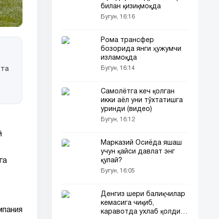
билан қизиқмоқда
Бугун, 16:16
Рома трансфер
бозорида янги ҳужумчи
изламоқда
Бугун, 16:14
тта
Самолётга кеч қолган
икки аёл уни тўхтатишга
уринди (видео)
Бугун, 16:12
й
Марказий Осиёда яшаш
учун қайси давлат энг
га
қулай?
Бугун, 16:05
Денгиз шери балиқчилар
кемасига чиқиб,
мпания
каравотда ухлаб қолди