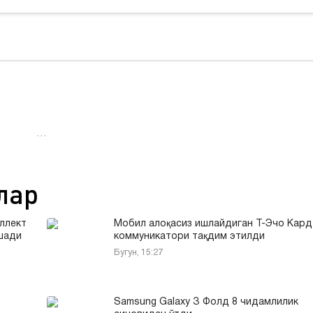
…
лар
еллект
Мобил алоқасиз ишлайдиган Т-Эчо Кард
шади
коммуникатори тақдим этилди
Бугун, 15:27
Samsung Galaxy З Фолд 8 чидамлилик