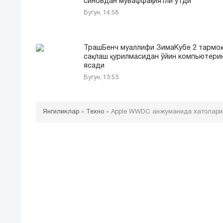
синовдан муваффақиятли ўтди
Бугун, 14:58
ТрашБенч муаллифи ЗимаКубе 2 тармо
сақлаш қурилмасидан ўйин компьютери
ясади
Бугун, 13:53
Янгиликлар
»
Техно
»
Apple WWDC анжуманида хатоларин