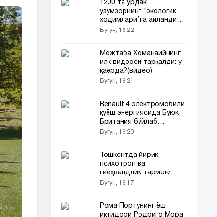
1200 та ўрдак
узумзорнинг “экологик
ходимлари”га айланди
(видео)
Бугун, 16:22
Можтаба Хоманаийнинг
илк видеоси тарқалди: у
қаерда?(видео)
Бугун, 16:21
Renault 4 электромобили
қуёш энергиясида Буюк
Британия бўйлаб
сафарга чиқди
Бугун, 16:20
Тошкентда йирик
психотроп ва
гиёҳвандлик тармоғи
фош этилди!
Бугун, 16:17
Рома Портунинг ёш
иқтидори Родриго Мора