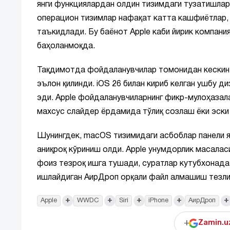
янги функциялардан олдин тизимдаги тузатишларни
операцион тизимлар нафақат катта кашфиётлар,
таъкидлади. Бу баёнот Apple каби йирик компани
баҳоланмоқда.
Тақдимотда фойдаланувчилар томонидан кескин т
эълон қилинди. iOS 26 билан кириб келган ушбу д
эди. Apple фойдаланувчиларнинг фикр-мулоҳазала
махсус слайдер ёрдамида тўлиқ созлаш ёки эски
Шунингдек, macOS тизимидаги асбоблар панели я
аниқроқ кўриниш олди. Apple унумдорлик масаласи
фоиз тезроқ ишга тушади, суратлар кутубхонада
ишлайдиган АирДроп орқали файл алмашиш тезли
+
+
+
+
+
Apple
WWDC
Siri
iPhone
АирДроп
+
Zamin.u