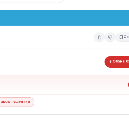
Са
Обуна 
ароқ тушунтир