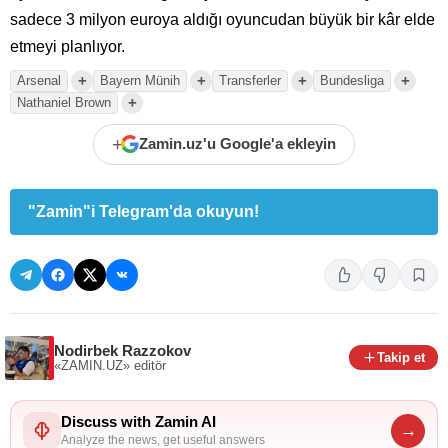
sadece 3 milyon euroya aldığı oyuncudan büyük bir kâr elde
etmeyi planlıyor.
+
+
+
+
Arsenal
Bayern Münih
Transferler
Bundesliga
+
Nathaniel Brown
+
Zamin.uz'u Google'a ekleyin
"Zamin"i Telegram'da okuyun!
Nodirbek Razzokov
Takip et
«ZAMIN.UZ»
editör
Discuss with Zamin AI
→
Analyze the news, get useful answers