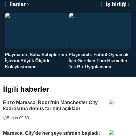
İlanlar
İş birliği
Playmatch: Saha Sahiplerinin
Playmatch: Futbol Oynamak
Y
İşlerini Büyük Ölçüde
İçin Gereken Tüm Hizmetler
y
Kolaylaştırıyor
Tek Bir Uygulamada
İlgili haberler
Enzo Maresca, Rodri'nin Manchester City
kadrosuna dönüş tarihini açıkladı
Bugün 09:59
Maresca, City’de her şeye sıfırdan başladı: