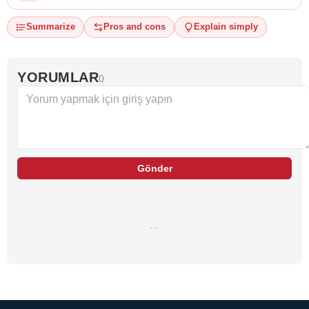
Summarize
Pros and cons
Explain simply
YORUMLAR
0
Gönder
…