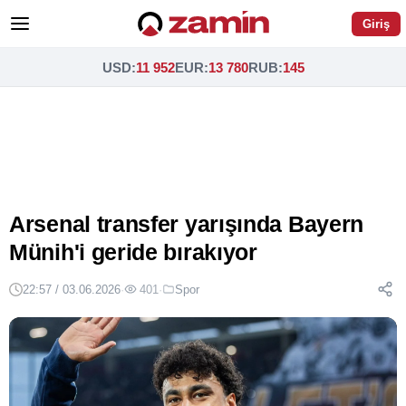
Giriş
USD
:
11 952
EUR
:
13 780
RUB
:
145
Arsenal transfer yarışında Bayern
Münih'i geride bırakıyor
22:57 / 03.06.2026
·
401
·
Spor