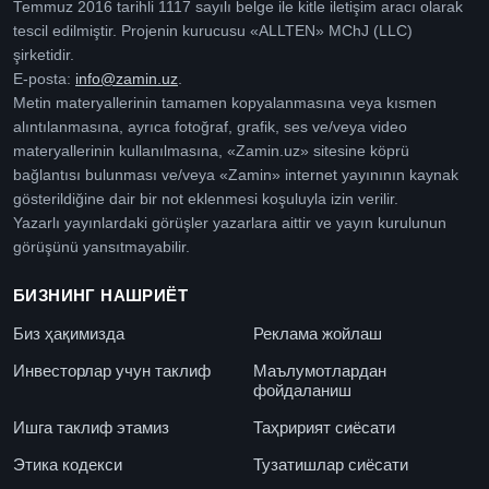
Temmuz 2016 tarihli 1117 sayılı belge ile kitle iletişim aracı olarak
tescil edilmiştir. Projenin kurucusu «ALLTEN» MChJ (LLC)
şirketidir.
E-posta:
info@zamin.uz
.
Metin materyallerinin tamamen kopyalanmasına veya kısmen
alıntılanmasına, ayrıca fotoğraf, grafik, ses ve/veya video
materyallerinin kullanılmasına, «Zamin.uz» sitesine köprü
bağlantısı bulunması ve/veya «Zamin» internet yayınının kaynak
gösterildiğine dair bir not eklenmesi koşuluyla izin verilir.
Yazarlı yayınlardaki görüşler yazarlara aittir ve yayın kurulunun
görüşünü yansıtmayabilir.
БИЗНИНГ НАШРИЁТ
Биз ҳақимизда
Реклама жойлаш
Инвесторлар учун таклиф
Маълумотлардан
фойдаланиш
Ишга таклиф этамиз
Таҳририят сиёсати
Этика кодекси
Тузатишлар сиёсати