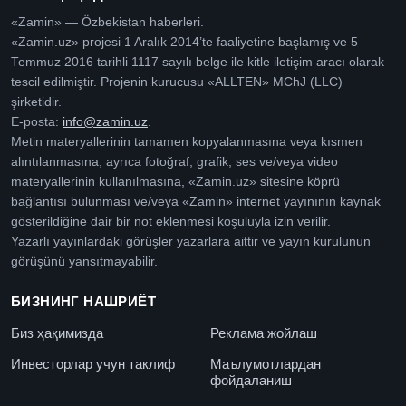
«Zamin» — Özbekistan haberleri.
«Zamin.uz» projesi 1 Aralık 2014’te faaliyetine başlamış ve 5
Temmuz 2016 tarihli 1117 sayılı belge ile kitle iletişim aracı olarak
tescil edilmiştir. Projenin kurucusu «ALLTEN» MChJ (LLC)
şirketidir.
E-posta:
info@zamin.uz
.
Metin materyallerinin tamamen kopyalanmasına veya kısmen
alıntılanmasına, ayrıca fotoğraf, grafik, ses ve/veya video
materyallerinin kullanılmasına, «Zamin.uz» sitesine köprü
bağlantısı bulunması ve/veya «Zamin» internet yayınının kaynak
gösterildiğine dair bir not eklenmesi koşuluyla izin verilir.
Yazarlı yayınlardaki görüşler yazarlara aittir ve yayın kurulunun
görüşünü yansıtmayabilir.
БИЗНИНГ НАШРИЁТ
Биз ҳақимизда
Реклама жойлаш
Инвесторлар учун таклиф
Маълумотлардан
фойдаланиш