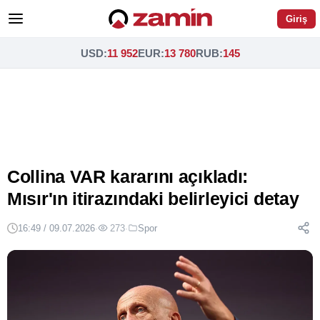
Giriş
USD
:
11 952
EUR
:
13 780
RUB
:
145
Collina VAR kararını açıkladı:
Mısır'ın itirazındaki belirleyici detay
16:49 / 09.07.2026
·
273
·
Spor