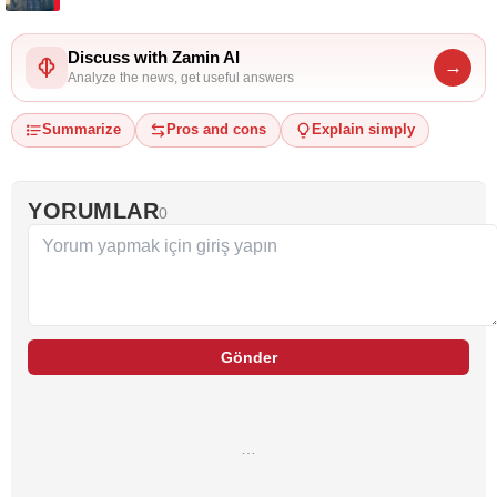
Discuss with Zamin AI
→
Analyze the news, get useful answers
Summarize
Pros and cons
Explain simply
YORUMLAR
0
Gönder
…