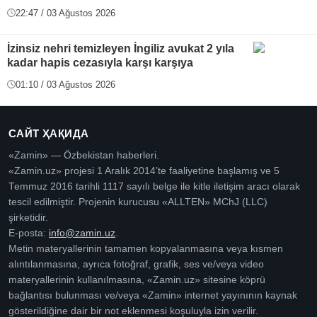
22:47 / 03 Ağustos 2026
İzinsiz nehri temizleyen İngiliz avukat 2 yıla
kadar hapis cezasıyla karşı karşıya
01:10 / 03 Ağustos 2026
САЙТ ҲАҚИДА
«Zamin» — Özbekistan haberleri.
«Zamin.uz» projesi 1 Aralık 2014’te faaliyetine başlamış ve 5
Temmuz 2016 tarihli 1117 sayılı belge ile kitle iletişim aracı olarak
tescil edilmiştir. Projenin kurucusu «ALLTEN» MChJ (LLC)
şirketidir.
E-posta:
info@zamin.uz
.
Metin materyallerinin tamamen kopyalanmasına veya kısmen
alıntılanmasına, ayrıca fotoğraf, grafik, ses ve/veya video
materyallerinin kullanılmasına, «Zamin.uz» sitesine köprü
bağlantısı bulunması ve/veya «Zamin» internet yayınının kaynak
gösterildiğine dair bir not eklenmesi koşuluyla izin verilir.