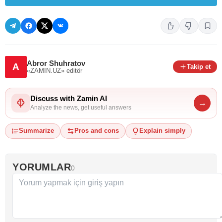
Abror Shuhratov
A
Takip et
«ZAMIN.UZ»
editör
Discuss with Zamin AI
→
Analyze the news, get useful answers
Summarize
Pros and cons
Explain simply
YORUMLAR
0