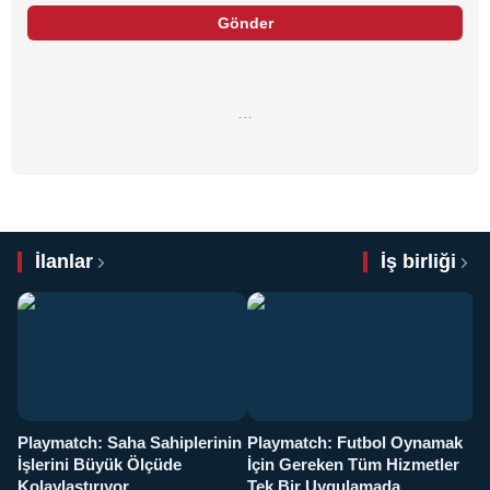
Gönder
…
İlanlar
İş birliği
Playmatch: Saha Sahiplerinin
Playmatch: Futbol Oynamak
Y
İşlerini Büyük Ölçüde
İçin Gereken Tüm Hizmetler
y
Kolaylaştırıyor
Tek Bir Uygulamada