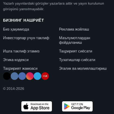
Yazarlı yayınlardaki görüşler yazarlara aittir ve yayın kurulunun
görüşünü yansıtmayabilir.
БИЗНИНГ НАШРИЁТ
Биз ҳақимизда
Реклама жойлаш
Инвесторлар учун таклиф
Маълумотлардан
фойдаланиш
Ишга таклиф этамиз
Таҳририят сиёсати
Этика кодекси
Тузатишлар сиёсати
Таҳририят жамоаси
Эгалик ва молиялаштириш
+18
© 2014-
2026