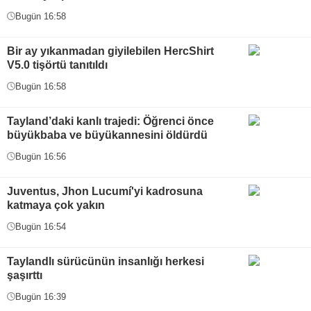
Bugün 16:58
Bir ay yıkanmadan giyilebilen HercShirt
V5.0 tişörtü tanıtıldı
Bugün 16:58
Tayland’daki kanlı trajedi: Öğrenci önce
büyükbaba ve büyükannesini öldürdü
Bugün 16:56
Juventus, Jhon Lucumí'yi kadrosuna
katmaya çok yakın
Bugün 16:54
Taylandlı sürücünün insanlığı herkesi
şaşırttı
Bugün 16:39