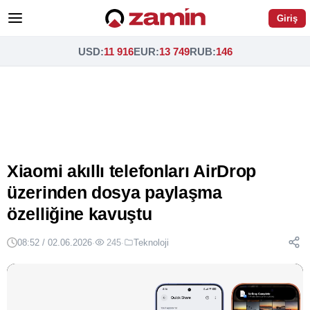
Giriş
USD
:
11 916
EUR
:
13 749
RUB
:
146
Xiaomi akıllı telefonları AirDrop
üzerinden dosya paylaşma
özelliğine kavuştu
08:52 / 02.06.2026
·
245
·
Teknoloji