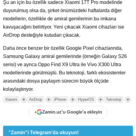
Şu an için bu özellik sadece Xiaomi 17T Pro modelinde
duyurulmuş olsa da, şirket önümüzdeki haftalarda diğer
modellerin, özellikle de amiral gemilerinin bu imkana
kavuşacağını belirtiyor. Yeni çıkacak Xiaomi cihazları ise
AirDrop desteğiyle kutudan çıkacak.
Daha önce benzer bir özellik Google Pixel cihazlarında,
Samsung Galaxy amiral gemilerinde (örneğin Galaxy S26
serisi) ve ayrıca Oppo Find X9 Ultra ile Vivo X300 Ultra
modellerinde görülmüştü. Bu teknoloji, farklı ekosistemler
arasındaki dosya paylaşım sürecini büyük ölçüde
kolaylaştırıyor.
+
+
+
+
+
Xiaomi
AirDrop
iPhone
HyperOS
Teknoloji
+
Zamin.uz'u Google'a ekleyin
"Zamin"i Telegram'da okuyun!