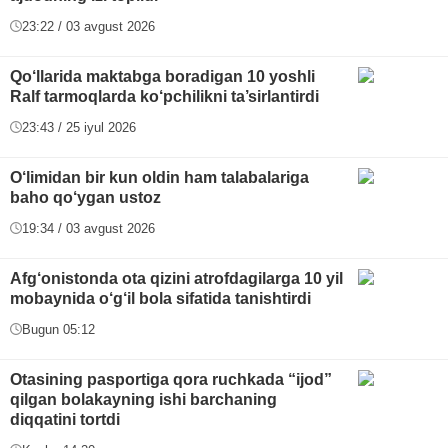
23:22 / 03 avgust 2026
Qo‘llarida maktabga boradigan 10 yoshli
Ralf tarmoqlarda ko‘pchilikni ta’sirlantirdi
23:43 / 25 iyul 2026
O‘limidan bir kun oldin ham talabalariga
baho qo‘ygan ustoz
19:34 / 03 avgust 2026
Afg‘onistonda ota qizini atrofdagilarga 10 yil
mobaynida o‘g‘il bola sifatida tanishtirdi
Bugun 05:12
Otasining pasportiga qora ruchkada “ijod”
qilgan bolakayning ishi barchaning
diqqatini tortdi