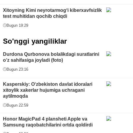
Xitoyning Kimi neyrotarmogʻi kiberxavfsizlik
test muhitidan qochib chiqdi
Bugun 19:29
So'nggi yangiliklar
Durdona Qurbonova bolalikdagi suratlarini
o‘z sahifasiga joyladi (foto)
Bugun 23:16
Kasperskiy: O‘zbekiston davlat idoralari
xitoylik xakerlar hujumiga uchragani
aytilmoqda
Bugun 22:59
Honor MagicPad 4 plansheti Apple va
Samsung raqobatchilarini ortda qoldirdi