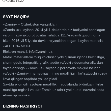
Kecha 14:20
SAYT HAQIDA
«Zamin» – O'zbekiston yangiliklari.
«Zamin.uz» loyihasi 2014-yil 1-dekabrda oʻz faoliyatini boshlagan
va ommaviy axborot vositasi sifatida 1117-raqamli guvohnoma
bilan 2016-yil 5-iyulda davlat roʻyxatidan oʻtgan. Loyiha muassisi —
«ALLTEN» MChJ.
Elektron manzil:
info@zamin.uz
.
Matnli materiallarni toʻliq koʻchirish yoki qisman iqtibos keltirishga,
shuningdek, fotografik, grafik, audio va/yoki videomateriallardan
foydalanishga «Zamin.uz» saytiga giperhavola mavjud boʻlgan
va/yoki «Zamin» internet-nashrining muallifligini koʻrsatuvchi yozuv
ilova qilingan taqdirda yoʻl qoʻyiladi.
Saytda e'lon qilinayotgan mualliflik maqolalarida bildirilgan fikrlar
muallifga tegishli va ular Zamin.uz tahririyati nuqtai nazarini ifoda
etmasligi mumkin.
BIZNING NASHRIYOT