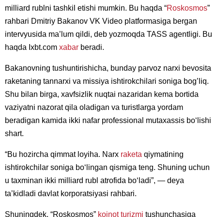
milliard rublni tashkil etishi mumkin. Bu haqda “
Roskosmos
”
rahbari Dmitriy Bakanov VK Video platformasiga bergan
intervyusida ma’lum qildi, deb yozmoqda TASS agentligi. Bu
haqda Ixbt.com
xabar
beradi.
Bakanovning tushuntirishicha, bunday parvoz narxi bevosita
raketaning tannarxi va missiya ishtirokchilari soniga bog’liq.
Shu bilan birga, xavfsizlik nuqtai nazaridan kema bortida
vaziyatni nazorat qila oladigan va turistlarga yordam
beradigan kamida ikki nafar professional mutaxassis bo‘lishi
shart.
“Bu hozircha qimmat loyiha. Narx
raketa
qiymatining
ishtirokchilar soniga bo‘lingan qismiga teng. Shuning uchun
u taxminan ikki milliard rubl atrofida bo‘ladi”, — deya
ta’kidladi davlat korporatsiyasi rahbari.
Shuningdek, “Roskosmos”
koinot turizmi
tushunchasiga