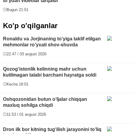
to‘ydan videolar tarqaldi
Bugun 21:51
Ko'p o'qilganlar
Ronaldu va Jorjinaning to‘yiga taklif etilgan
mehmonlar ro‘yxati shov-shuvda
22:47 / 03 avgust 2026
Qozog‘istonlik kelinning mahr uchun
kutilmagan talabi barchani hayratga soldi
Kecha 18:01
Oshqozonidan butun o‘ljalar chiqqan
maxluq sohilga chiqdi
11:53 / 01 avgust 2026
Dron ilk bor kitning tug‘ilish jarayonini to‘liq