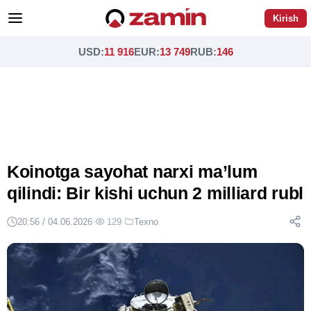
Kirish
USD
:
11 916
EUR
:
13 749
RUB
:
146
Koinotga sayohat narxi ma’lum
qilindi: Bir kishi uchun 2 milliard rubl
20:56 / 04.06.2026
·
129
·
Texno