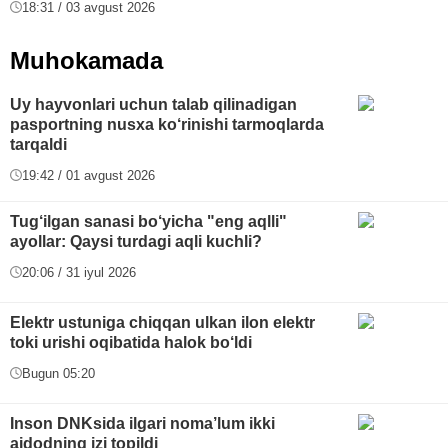
18:31 / 03 avgust 2026
Muhokamada
Uy hayvonlari uchun talab qilinadigan
pasportning nusxa ko‘rinishi tarmoqlarda
tarqaldi
19:42 / 01 avgust 2026
Tug‘ilgan sanasi bo‘yicha "eng aqlli"
ayollar: Qaysi turdagi aqli kuchli?
20:06 / 31 iyul 2026
Elektr ustuniga chiqqan ulkan ilon elektr
toki urishi oqibatida halok bo‘ldi
Bugun 05:20
Inson DNKsida ilgari noma’lum ikki
ajdodning izi topildi