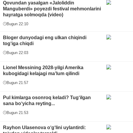
Qovundan yasalgan «Jaloliddin
Manguberdi» poyezdi festival mehmonlarini
hayratga solmoqda (video)
Bugun 22:10
Bloger dunyodagi eng ulkan chiqindi
tog‘iga chiqdi
Bugun 22:03
Lionel Messining 2028-yilgi Amerika
kubogidagi kelajagi maʼlum qilindi
Bugun 21:57
Pul kimlarga osonroq keladi? Tug‘ilgan
sana bo‘yicha reyting...
Bugun 21:53
Rayhon Ulasenova o‘g‘lini uylantirdi: