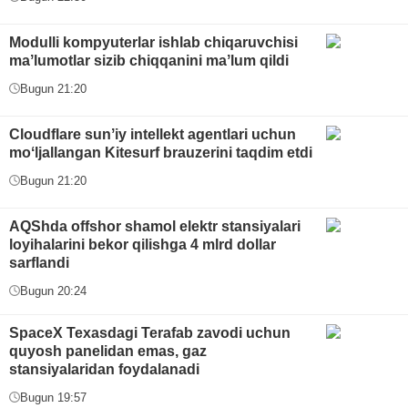
Modulli kompyuterlar ishlab chiqaruvchisi
maʼlumotlar sizib chiqqanini maʼlum qildi
Bugun 21:20
Cloudflare sunʼiy intellekt agentlari uchun
moʻljallangan Kitesurf brauzerini taqdim etdi
Bugun 21:20
AQShda offshor shamol elektr stansiyalari
loyihalarini bekor qilishga 4 mlrd dollar
sarflandi
Bugun 20:24
SpaceX Texasdagi Terafab zavodi uchun
quyosh panelidan emas, gaz
stansiyalaridan foydalanadi
Bugun 19:57