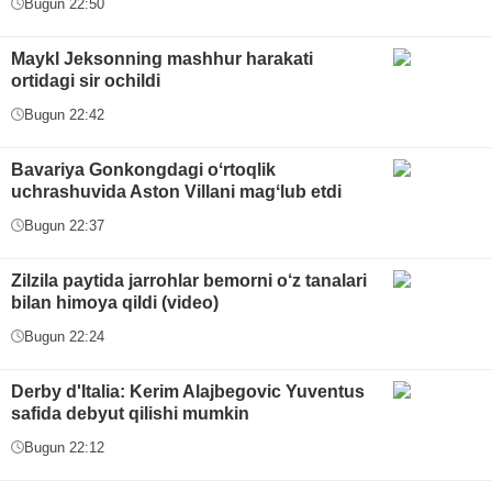
Bugun 22:50
Maykl Jeksonning mashhur harakati
ortidagi sir ochildi
Bugun 22:42
Bavariya Gonkongdagi oʻrtoqlik
uchrashuvida Aston Villani magʻlub etdi
Bugun 22:37
Zilzila paytida jarrohlar bemorni o‘z tanalari
bilan himoya qildi (video)
Bugun 22:24
Derby d'Italia: Kerim Alajbegovic Yuventus
safida debyut qilishi mumkin
Bugun 22:12