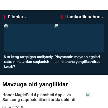
E'lonlar
Hamkorlik uchun
8 ta keng tarqalgan moliyaviy
Playmatch: maydon egalari
P
xato: nimalardan saqlanish
ishini ancha yengillashtiradi
u
kerak?
x
Mavzuga oid yangiliklar
Honor MagicPad 4 plansheti Apple va
Samsung raqobatchilarini ortda qoldirdi
Bugun 22:50