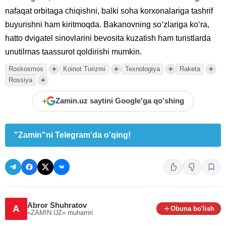
nafaqat orbitaga chiqishni, balki soha korxonalariga tashrif
buyurishni ham kiritmoqda. Bakanovning so‘zlariga ko‘ra,
hatto dvigatel sinovlarini bevosita kuzatish ham turistlarda
unutilmas taassurot qoldirishi mumkin.
+
+
+
+
Roskosmos
Koinot Turizmi
Texnologiya
Raketa
+
Rossiya
+
Zamin.uz saytini Google'ga qo'shing
"Zamin"ni Telegram'da o'qing!
Abror Shuhratov
A
Obuna bo'lish
«ZAMIN.UZ»
muharriri