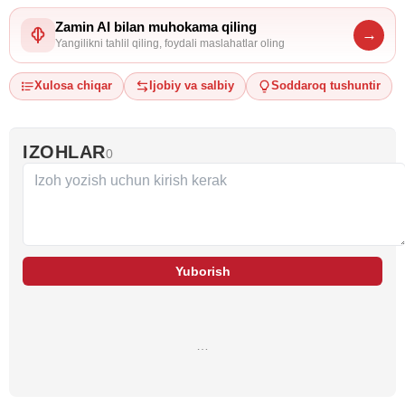
Zamin AI bilan muhokama qiling
→
Yangilikni tahlil qiling, foydali maslahatlar oling
Xulosa chiqar
Ijobiy va salbiy
Soddaroq tushuntir
IZOHLAR
0
Yuborish
…