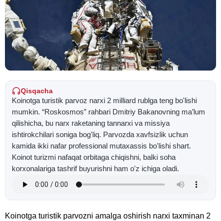
Qisqacha
Koinotga turistik parvoz narxi 2 milliard rublga teng bo'lishi
mumkin. “Roskosmos” rahbari Dmitriy Bakanovning ma’lum
qilishicha, bu narx raketaning tannarxi va missiya
ishtirokchilari soniga bog'liq. Parvozda xavfsizlik uchun
kamida ikki nafar professional mutaxassis bo'lishi shart.
Koinot turizmi nafaqat orbitaga chiqishni, balki soha
korxonalariga tashrif buyurishni ham o'z ichiga oladi.
Koinotga turistik parvozni amalga oshirish narxi taxminan 2