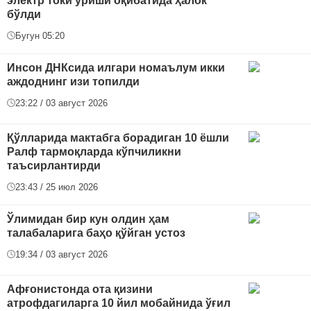
электр токи уриши оқибатида ҳалок
бўлди
Бугун 05:20
Инсон ДНКсида илгари номаълум икки
аждоднинг изи топилди
23:22 / 03 август 2026
Қўлларида мактабга борадиган 10 ёшли
Ралф тармоқларда кўпчиликни
таъсирлантирди
23:43 / 25 июл 2026
Ўлимидан бир кун олдин ҳам
талабаларига баҳо қўйган устоз
19:34 / 03 август 2026
Афғонистонда ота қизини
атрофдагиларга 10 йил мобайнида ўғил