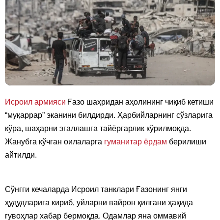
Исроил армияси
Ғазо шаҳридан аҳолининг чиқиб кетиши
“муқаррар” эканини билдирди. Ҳарбийларнинг сўзларига
кўра, шаҳарни эгаллашга тайёргарлик кўрилмоқда.
Жанубга кўчган оилаларга
гуманитар ёрдам
берилиши
айтилди.
Сўнгги кечаларда Исроил танклари Ғазонинг янги
ҳудудларига кириб, уйларни вайрон қилгани ҳақида
гувоҳлар хабар бермоқда. Одамлар яна оммавий