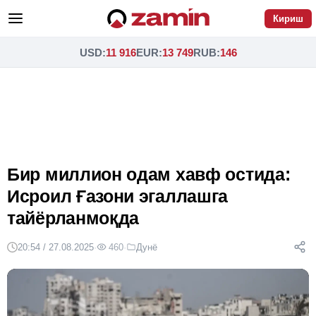
Кириш
USD
:
11 916
EUR
:
13 749
RUB
:
146
Бир миллион одам хавф остида:
Исроил Ғазони эгаллашга
тайёрланмоқда
20:54 / 27.08.2025
·
460
·
Дунё