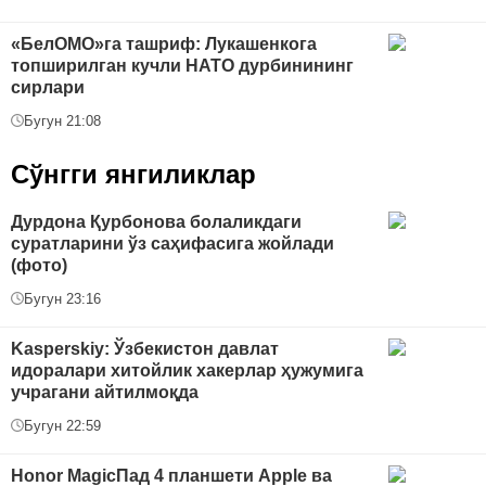
«БелОМО»га ташриф: Лукашенкога
топширилган кучли НАТО дурбинининг
сирлари
Бугун 21:08
Сўнгги янгиликлар
Дурдона Қурбонова болаликдаги
суратларини ўз саҳифасига жойлади
(фото)
Бугун 23:16
Kasperskiy: Ўзбекистон давлат
идоралари хитойлик хакерлар ҳужумига
учрагани айтилмоқда
Бугун 22:59
Honor MagicПад 4 планшети Apple ва