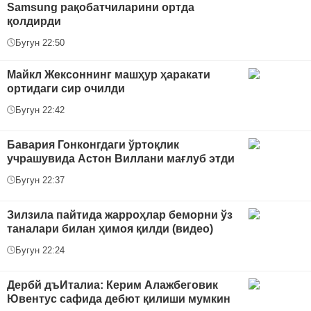
Samsung рақобатчиларини ортда
қолдирди
Бугун 22:50
Майкл Жексоннинг машҳур ҳаракати
ортидаги сир очилди
Бугун 22:42
Бавария Гонконгдаги ўртоқлик
учрашувида Астон Виллани мағлуб этди
Бугун 22:37
Зилзила пайтида жарроҳлар беморни ўз
таналари билан ҳимоя қилди (видео)
Бугун 22:24
Дербй дъИталиа: Керим Алажбеговик
Ювентус сафида дебют қилиши мумкин