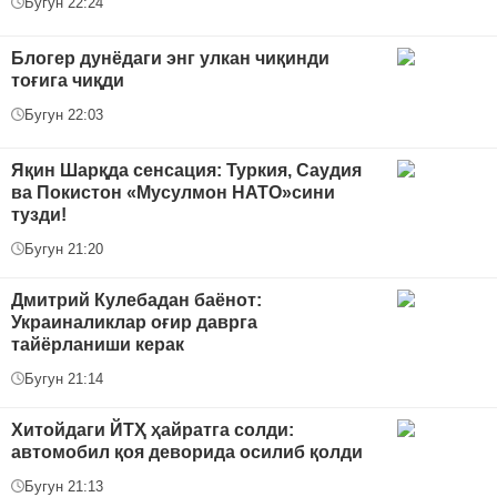
Бугун 22:24
Блогер дунёдаги энг улкан чиқинди
тоғига чиқди
Бугун 22:03
Яқин Шарқда сенсация: Туркия, Саудия
ва Покистон «Мусулмон НАТО»сини
тузди!
Бугун 21:20
Дмитрий Кулебадан баёнот:
Украиналиклар оғир даврга
тайёрланиши керак
Бугун 21:14
Хитойдаги ЙТҲ ҳайратга солди:
автомобил қоя деворида осилиб қолди
Бугун 21:13