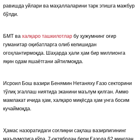
равишда уйлари ва маҳаллаларини тарк этишга мажбур
бўлди.
БМТ ва
халқаро ташкилотлар
бу ҳужумнинг оғир
гуманитар оқибатларга олиб келишидан
огоҳлантирмоқда. Шаҳарда ҳали ҳам бир миллионга
яқин одам яшаётгани айтилмоқда.
Исроил Бош вазири Бенямин Нетаняху Ғазо секторини
тўлиқ эгаллаш ниятида эканини маълум қилган. Аммо
мамлакат ичида ҳам, халқаро миқёсда ҳам унга босим
кучаймоқда.
Ҳамас назоратидаги соғлиқни сақлаш вазирлигининг
маълумотига кўра, 7-октябрдан бери Ғазода 62 мингдан