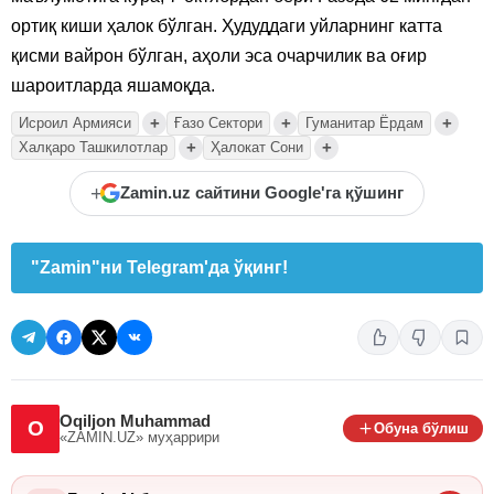
ортиқ киши ҳалок бўлган. Ҳудуддаги уйларнинг катта
қисми вайрон бўлган, аҳоли эса очарчилик ва оғир
шароитларда яшамоқда.
+
+
+
Исроил Армияси
Ғазо Сектори
Гуманитар Ёрдам
+
+
Халқаро Ташкилотлар
Ҳалокат Сони
+
Zamin.uz сайтини Google'га қўшинг
"Zamin"ни Telegram'да ўқинг!
Oqiljon Muhammad
O
Обуна бўлиш
«ZAMIN.UZ»
муҳаррири