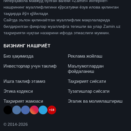
гиперҳавола мавжуд бўлган ва/ёки «Zamin» интернет-
нашрининг муаллифлигини кўрсатувчи ёзув илова қилинган
тақдирда йўл қўйилади.
Сайтда эълон қилинаётган муаллифлик мақолаларида
билдирилган фикрлар муаллифга тегишли ва улар Zamin.uz
таҳририяти нуқтаи назарини ифода этмаслиги мумкин.
БИЗНИНГ НАШРИЁТ
Биз ҳақимизда
Реклама жойлаш
Инвесторлар учун таклиф
Маълумотлардан
фойдаланиш
Ишга таклиф этамиз
Таҳририят сиёсати
Этика кодекси
Тузатишлар сиёсати
Таҳририят жамоаси
Эгалик ва молиялаштириш
+18
© 2014-
2026