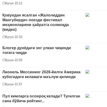
Бугун 22:12
Қовундан ясалган «Жалолиддин
Мангуберди» поезди фестивал
меҳмонларини ҳайратга солмоқда
(видео)
Бугун 22:10
Блогер дунёдаги энг улкан чиқинди
тоғига чиқди
Бугун 22:03
Лионель Мессининг 2028-йилги Америка
кубогидаги келажаги маълум қилинди
Бугун 21:57
Пул кимларга осонроқ келади? Туғилган
сана бўйича рейтинг...