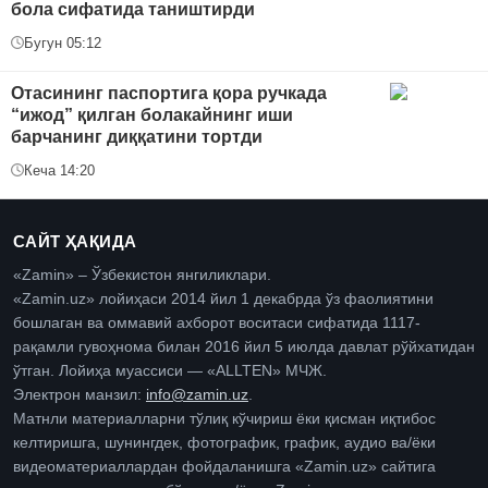
бола сифатида таништирди
Бугун 05:12
Отасининг паспортига қора ручкада
“ижод” қилган болакайнинг иши
барчанинг диққатини тортди
Кеча 14:20
САЙТ ҲАҚИДА
«Zamin» – Ўзбекистон янгиликлари.
«Zamin.uz» лойиҳаси 2014 йил 1 декабрда ўз фаолиятини
бошлаган ва оммавий ахборот воситаси сифатида 1117-
рақамли гувоҳнома билан 2016 йил 5 июлда давлат рўйхатидан
ўтган. Лойиҳа муассиси — «ALLTEN» МЧЖ.
Электрон манзил:
info@zamin.uz
.
Матнли материалларни тўлиқ кўчириш ёки қисман иқтибос
келтиришга, шунингдек, фотографик, график, аудио ва/ёки
видеоматериаллардан фойдаланишга «Zamin.uz» сайтига