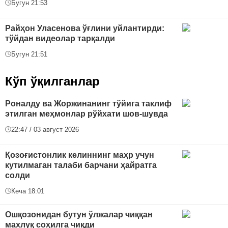
Бугун 21:53
Райҳон Уласенова ўғлини уйлантирди:
тўйдан видеолар тарқалди
Бугун 21:51
Кўп ўқилганлар
Роналду ва Жоржинанинг тўйига таклиф
этилган меҳмонлар рўйхати шов-шувда
22:47 / 03 август 2026
Қозоғистонлик келиннинг маҳр учун
кутилмаган талаби барчани ҳайратга
солди
Кеча 18:01
Ошқозонидан бутун ўлжалар чиққан
махлуқ соҳилга чиқди