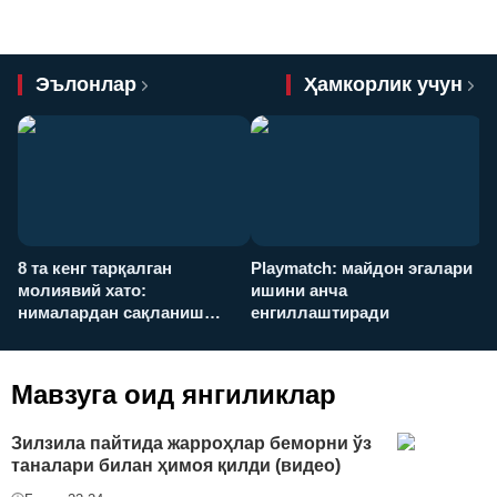
Эълонлар
Ҳамкорлик учун
8 та кенг тарқалган
Playmatch: майдон эгалари
P
молиявий хато:
ишини анча
у
нималардан сақланиш
енгиллаштиради
х
керак?
Мавзуга оид янгиликлар
Зилзила пайтида жарроҳлар беморни ўз
таналари билан ҳимоя қилди (видео)