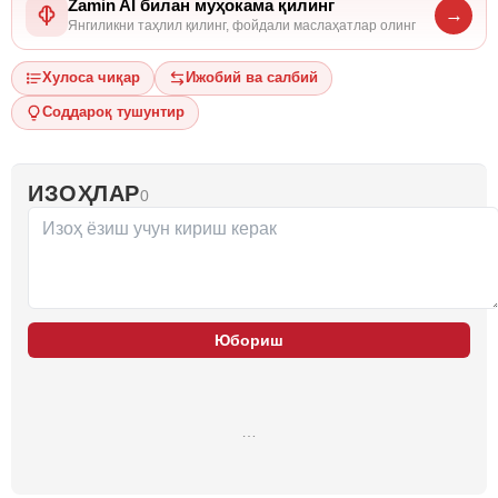
Zamin AI билан муҳокама қилинг
→
Янгиликни таҳлил қилинг, фойдали маслаҳатлар олинг
Хулоса чиқар
Ижобий ва салбий
Соддароқ тушунтир
ИЗОҲЛАР
0
Юбориш
…