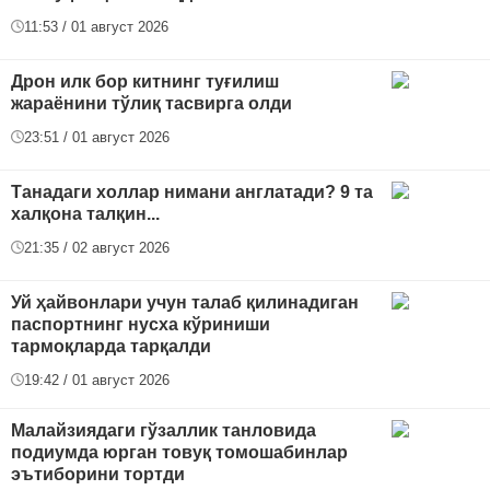
11:53 / 01 август 2026
Дрон илк бор китнинг туғилиш
жараёнини тўлиқ тасвирга олди
23:51 / 01 август 2026
Танадаги холлар нимани англатади? 9 та
халқона талқин...
21:35 / 02 август 2026
Уй ҳайвонлари учун талаб қилинадиган
паспортнинг нусха кўриниши
тармоқларда тарқалди
19:42 / 01 август 2026
Малайзиядаги гўзаллик танловида
подиумда юрган товуқ томошабинлар
эътиборини тортди