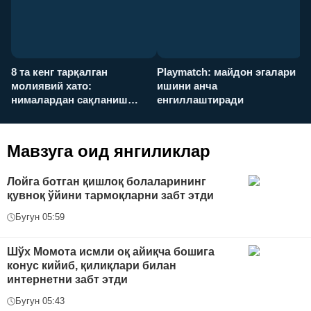
8 та кенг тарқалган
Playmatch: майдон эгалари
P
молиявий хато:
ишини анча
у
нималардан сақланиш
енгиллаштиради
х
керак?
Мавзуга оид янгиликлар
Лойга ботган қишлоқ болаларининг
қувноқ ўйини тармоқларни забт этди
Бугун 05:59
Шўх Момота исмли оқ айиқча бошига
конус кийиб, қилиқлари билан
интернетни забт этди
Бугун 05:43