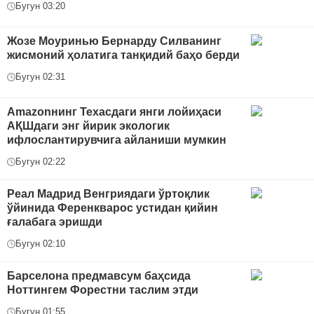
Бугун 03:20
Жозе Моуринью Бернарду Силванинг
жисмоний ҳолатига танқидий баҳо берди
Бугун 02:31
Amazonнинг Техасдаги янги лойиҳаси
АҚШдаги энг йирик экологик
ифлослантирувчига айланиши мумкин
Бугун 02:22
Реал Мадрид Венгриядаги ўртоқлик
ўйинида Ференкварос устидан қийин
ғалабага эришди
Бугун 02:10
Барселона предмавсум баҳсида
Ноттингем Форестни таслим этди
Бугун 01:55