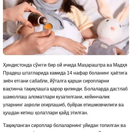
Ҳиндистонда сўнгги бир ой ичида Маҳараштра ва Мадҳя
Прадеш штатларида камида 14 нафар боланинг ҳаётига
зиён етгани сабабли, йўталга қарши сиропларни
вақтинча тақиқлашга қарор қилинди. Болаларда дастлаб
шамоллаш аломатлари кузатилгани, кейинчалик
уларнинг аҳволи оғирлашиб, буйрак етишмовчилиги ва
ҳушдан кетиш ҳолатлари қайд этилган.
Тақиқланган сироплар болаларнинг уйидан топилган ва