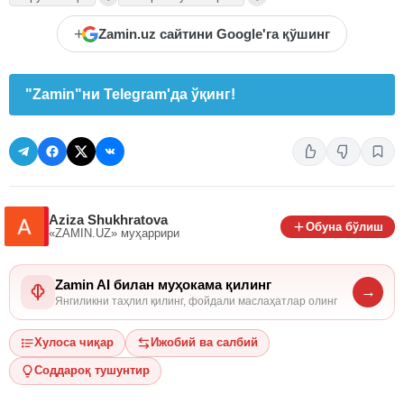
+
Zamin.uz сайтини Google'га қўшинг
"Zamin"ни Telegram'да ўқинг!
Aziza Shukhratova
Обуна бўлиш
«ZAMIN.UZ»
муҳаррири
Zamin AI билан муҳокама қилинг
→
Янгиликни таҳлил қилинг, фойдали маслаҳатлар олинг
Хулоса чиқар
Ижобий ва салбий
Соддароқ тушунтир