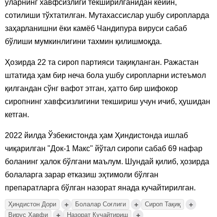
уларнинг хавфсизлиги текширилганидан кейин,
сотилиши тўхтатилган. Мутахассислар ушбу сиропларда
заҳарланишни ёки камёб Чандипура вируси сабаб
бўлиши мумкинлигини тахмин қилишмоқда.
Ҳозирда 22 та сироп партияси тақиқланган. Ражастан
штатида ҳам бир неча бола ушбу сиропларни истеъмол
қилгандан сўнг вафот этган, ҳатто бир шифокор
сиропнинг хавфсизлигини текшириш учун ичиб, ҳушидан
кетган.
2022 йилда Ўзбекистонда ҳам Ҳиндистонда ишлаб
чиқарилган "Док-1 Макс" йўтал сиропи сабаб 69 нафар
боланинг ҳалок бўлгани маълум. Шундай қилиб, ҳозирда
болаларга зарар етказиш эҳтимоли бўлган
препаратларга бўлган назорат янада кучайтирилган.
+
+
+
Ҳиндистон Дори
Болалар Соғлиги
Сироп Тақиқ
+
+
Вирус Хавфи
Назорат Кучайтириш