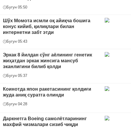
Бугун 05:50
Шўх Момота исмли оқ айиқча бошига
конус кийиб, қилиқлари билан
интернетни забт этди
Бугун 05:43
Эркак 8 йилдан сўнг аёлининг генетик
жиҳатдан эркак жинсига мансуб
эканлигини билиб қолди
Бугун 05:37
Коинотда япон ракетасининг қолдиғи
жуда аниқ суратга олинди
Бугун 04:28
Даркнетга Boeing самолётларининг
махфий чизмалари сизиб чиқди