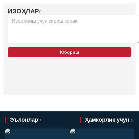
ИЗОҲЛАР
0
Юбориш
…
Эълонлар
Ҳамкорлик учун