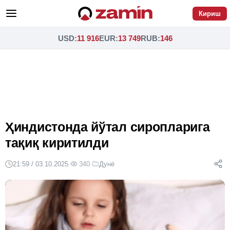
Кириш
USD
:
11 916
EUR
:
13 749
RUB
:
146
Ҳиндистонда йўтал сиропларига
тақиқ киритилди
21:59 / 03.10.2025
·
340
·
Дунё