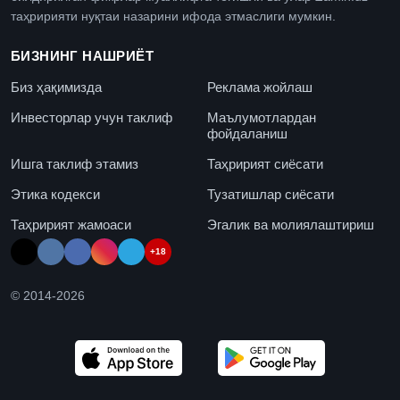
таҳририяти нуқтаи назарини ифода этмаслиги мумкин.
БИЗНИНГ НАШРИЁТ
Биз ҳақимизда
Реклама жойлаш
Инвесторлар учун таклиф
Маълумотлардан
фойдаланиш
Ишга таклиф этамиз
Таҳририят сиёсати
Этика кодекси
Тузатишлар сиёсати
Таҳририят жамоаси
Эгалик ва молиялаштириш
+18
© 2014-
2026