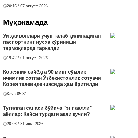
20:15 / 07 август 2026
Муҳокамада
Уй ҳайвонлари учун талаб қилинадиган
паспортнинг нусха кўриниши
тармоқларда тарқалди
19:42 / 01 август 2026
Кореялик сайёҳга 90 минг сўмлик
ичимлик сотган Ўзбекистонлик сотувчи
Корея телевидениясида ҳам ёритилди
Кеча 05:31
Туғилган санаси бўйича "энг ақлли"
аёллар: Қайси турдаги ақли кучли?
20:06 / 31 июл 2026