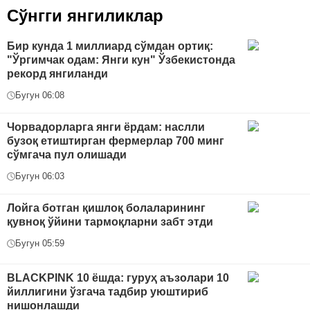
Сўнгги янгиликлар
Бир кунда 1 миллиард сўмдан ортиқ:
"Ўргимчак одам: Янги кун" Ўзбекистонда
рекорд янгиланди
Бугун 06:08
Чорвадорларга янги ёрдам: наслли
бузоқ етиштирган фермерлар 700 минг
сўмгача пул олишади
Бугун 06:03
Лойга ботган қишлоқ болаларининг
қувноқ ўйини тармоқларни забт этди
Бугун 05:59
BLACKPINK 10 ёшда: гуруҳ аъзолари 10
йиллигини ўзгача тадбир уюштириб
нишонлашди