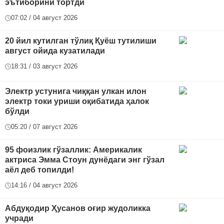
эътиборини тортди
07:02 / 04 август 2026
20 йил кутилган тўлиқ Қуёш тутилиши
август ойида кузатилади
18:31 / 03 август 2026
Электр устунига чиққан улкан илон
электр токи уриши оқибатида ҳалок
бўлди
05:20 / 07 август 2026
95 фоизлик гўзаллик: Америкалик
актриса Эмма Стоун дунёдаги энг гўзал
аёл деб топилди!
14:16 / 04 август 2026
Абдуқодир Ҳусанов оғир жудоликка
учради