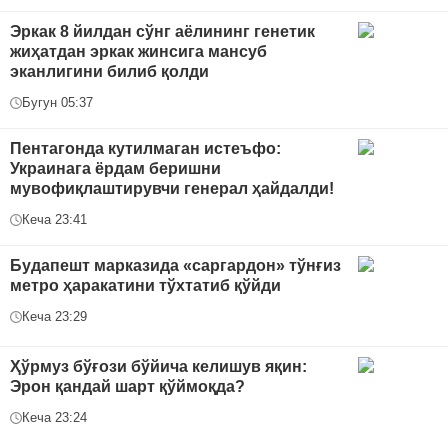
Эркак 8 йилдан сўнг аёлининг генетик
жиҳатдан эркак жинсига мансуб
эканлигини билиб қолди
Бугун 05:37
Пентагонда кутилмаган истеъфо:
Украинага ёрдам беришни
мувофиқлаштирувчи генерал ҳайдалди!
Кеча 23:41
Будапешт марказида «саргардон» тўнғиз
метро ҳаракатини тўхтатиб қўйди
Кеча 23:29
Ҳўрмуз бўғози бўйича келишув яқин:
Эрон қандай шарт қўймоқда?
Кеча 23:24