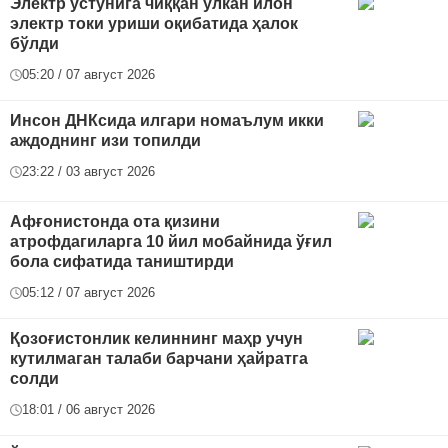
Электр устунига чиққан улкан илон
электр токи уриши оқибатида ҳалок
бўлди
05:20 / 07 август 2026
Инсон ДНКсида илгари номаълум икки
аждоднинг изи топилди
23:22 / 03 август 2026
Афғонистонда ота қизини
атрофдагиларга 10 йил мобайнида ўғил
бола сифатида таништирди
05:12 / 07 август 2026
Қозоғистонлик келиннинг маҳр учун
кутилмаган талаби барчани ҳайратга
солди
18:01 / 06 август 2026