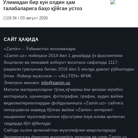
Ўлимидан бир кун олдин ҳам
талабаларига баҳо қўйган устоз
19:34 / 03 август 2026
САЙТ ҲАҚИДА
«Zamin» – Ўзбекистон янгиликлари.
«Zamin.uz» лойиҳаси 2014 йил 1 декабрда ўз фаолиятини
бошлаган ва оммавий ахборот воситаси сифатида 1117-
рақамли гувоҳнома билан 2016 йил 5 июлда давлат рўйхатидан
ўтган. Лойиҳа муассиси — «ALLTEN» МЧЖ.
Электрон манзил:
info@zamin.uz
.
Матнли материалларни тўлиқ кўчириш ёки қисман иқтибос
келтиришга, шунингдек, фотографик, график, аудио ва/ёки
видеоматериаллардан фойдаланишга «Zamin.uz» сайтига
гиперҳавола мавжуд бўлган ва/ёки «Zamin» интернет-
нашрининг муаллифлигини кўрсатувчи ёзув илова қилинган
тақдирда йўл қўйилади.
Сайтда эълон қилинаётган муаллифлик мақолаларида
билдирилган фикрлар муаллифга тегишли ва улар Zamin.uz