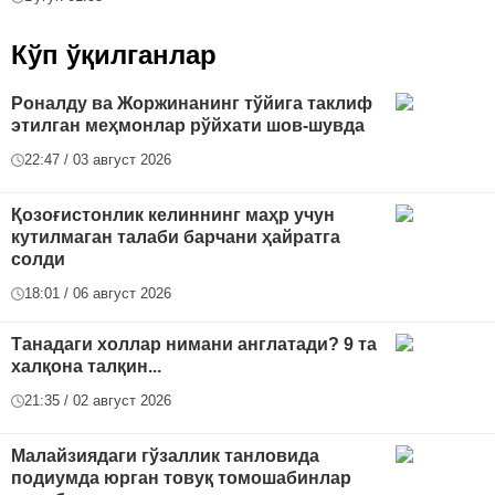
Кўп ўқилганлар
Роналду ва Жоржинанинг тўйига таклиф
этилган меҳмонлар рўйхати шов-шувда
22:47 / 03 август 2026
Қозоғистонлик келиннинг маҳр учун
кутилмаган талаби барчани ҳайратга
солди
18:01 / 06 август 2026
Танадаги холлар нимани англатади? 9 та
халқона талқин...
21:35 / 02 август 2026
Малайзиядаги гўзаллик танловида
подиумда юрган товуқ томошабинлар