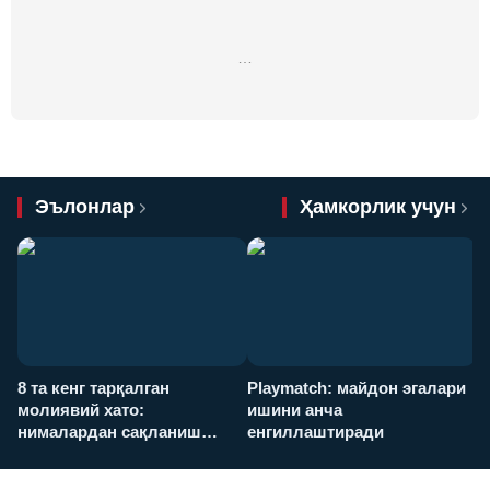
…
Эълонлар
Ҳамкорлик учун
8 та кенг тарқалган
Playmatch: майдон эгалари
P
молиявий хато:
ишини анча
у
нималардан сақланиш
енгиллаштиради
х
керак?