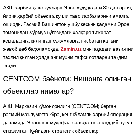
АҚШ ҳарбий ҳаво кучлари Эрон ҳудудидаги 80 дан ортиқ
йирик ҳарбий объектга кучли ҳаво зарбаларини амалга
оширди. Расмий Вашингтон ушбу кескин қадамни Эрон
томонидан Ҳўрмуз бўғозидаги халқаро тижорат
кемаларига қилинган ҳужумларга нисбатан қатъий
жавоб деб баҳоламоқда.
Zamin.uz
минтақадаги вазиятни
таҳлил қилган ҳолда энг муҳим тафсилотларни тақдим
этади.
CENTCOM баёноти: Нишонга олинган
объектлар нималар?
АҚШ Марказий қўмондонлиги (CENTCOM) берган
расмий маълумотга кўра, кенг кўламли ҳарбий операция
давомида Эроннинг мудофаа салоҳиятига жиддий путур
етказилган. Қуйидаги стратегик объектлар