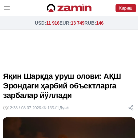
Кириш
USD
:
11 916
EUR
:
13 749
RUB
:
146
Яқин Шарқда уруш олови: АҚШ
Эрондаги ҳарбий объектларга
зарбалар йўллади
12:38 / 08.07.2026
·
135
·
Дунё