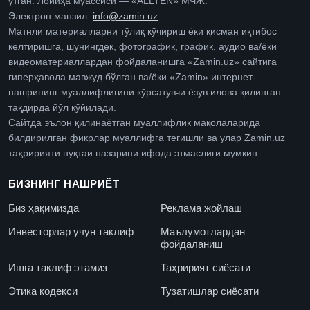
ўтган. Лойиҳа муассиси — «ALLTEN» МЧЖ.
Электрон манзил:
info@zamin.uz
.
Матнли материалларни тўлиқ кўчириш ёки қисман иқтибос
келтиришга, шунингдек, фотографик, график, аудио ва/ёки
видеоматериаллардан фойдаланишга «Zamin.uz» сайтига
гиперҳавола мавжуд бўлган ва/ёки «Zamin» интернет-
нашрининг муаллифлигини кўрсатувчи ёзув илова қилинган
тақдирда йўл қўйилади.
Сайтда эълон қилинаётган муаллифлик мақолаларида
билдирилган фикрлар муаллифга тегишли ва улар Zamin.uz
таҳририяти нуқтаи назарини ифода этмаслиги мумкин.
БИЗНИНГ НАШРИЁТ
Биз ҳақимизда
Реклама жойлаш
Инвесторлар учун таклиф
Маълумотлардан
фойдаланиш
Ишга таклиф этамиз
Таҳририят сиёсати
Этика кодекси
Тузатишлар сиёсати