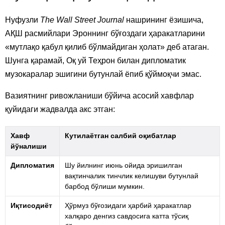
Нуфузли
The Wall Street Journal
нашрининг ёзишича,
АҚШ расмийлари Эроннинг бўғоздаги ҳаракатларини
«мутлақо қабул қилиб бўлмайдиган ҳолат» деб атаган.
Шунга қарамай, Оқ уй Теҳрон билан дипломатик
музокаралар эшигини бутунлай ёпиб қўймоқчи эмас.
Вазиятнинг ривожланиши бўйича асосий хавфлар
қуйидаги жадвалда акс этган:
Хавф
Кутилаётган салбий оқибатлар
йўналиши
Дипломатия
Шу йилнинг июнь ойида эришилган
вақтинчалик тинчлик келишуви бутунлай
барбод бўлиши мумкин.
Иқтисодиёт
Ҳўрмуз бўғозидаги ҳарбий ҳаракатлар
халқаро денгиз савдосига катта тўсиқ