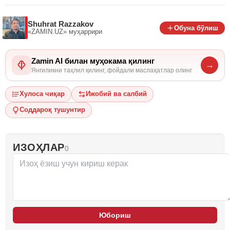
Shuhrat Razzakov
Обуна бўлиш
«ZAMIN.UZ»
муҳаррири
Zamin AI билан муҳокама қилинг
→
Янгиликни таҳлил қилинг, фойдали маслаҳатлар олинг
Хулоса чиқар
Ижобий ва салбий
Соддароқ тушунтир
ИЗОҲЛАР
0
Юбориш