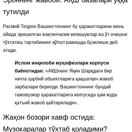
тутилди
Расмий Теҳрон Вашингтоннинг бу ҳаракатларини июнь
ойида эришилган вақтинчалик келишувлар ва ўт очишни
тўхтатиш тартибининг қўпол равишда бузилиши деб
атади.
Ислом инқилоби муҳофизлари корпуси
баёнотидан:
«АҚШнинг Яқин Шарқдаги бир
нечта ҳарбий объектларига қақшатқич жавоб
зарбалари берилди. Вашингтоннинг бундай
тажовузкор ҳаракатларига келгусида ҳам жуда
қатъий жавоб қайтарилади».
Жаҳон бозори хавф остида:
Музокаралар тўхтаб қоладими?