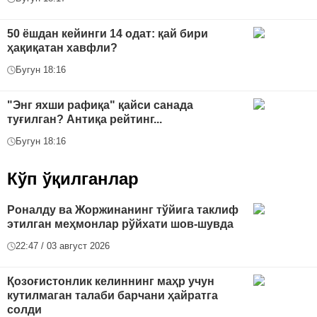
50 ёшдан кейинги 14 одат: қай бири
ҳақиқатан хавфли?
Бугун 18:16
"Энг яхши рафиқа" қайси санада
туғилган? Антиқа рейтинг...
Бугун 18:16
Кўп ўқилганлар
Роналду ва Жоржинанинг тўйига таклиф
этилган меҳмонлар рўйхати шов-шувда
22:47 / 03 август 2026
Қозоғистонлик келиннинг маҳр учун
кутилмаган талаби барчани ҳайратга
солди