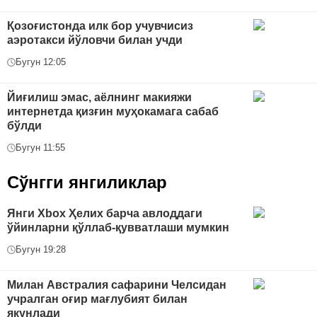
Қозоғистонда илк бор учувчисиз
аэротакси йўловчи билан учди
Бугун 12:05
Йиғилиш эмас, аёлнинг макияжи
интернетда қизғин муҳокамага сабаб
бўлди
Бугун 11:55
Сўнгги янгиликлар
Янги Xbox Ҳелих барча авлоддаги
ўйинларни қўллаб-қувватлаши мумкин
Бугун 19:28
Милан Австралия сафарини Челсидан
учралган оғир мағлубият билан
якунлади