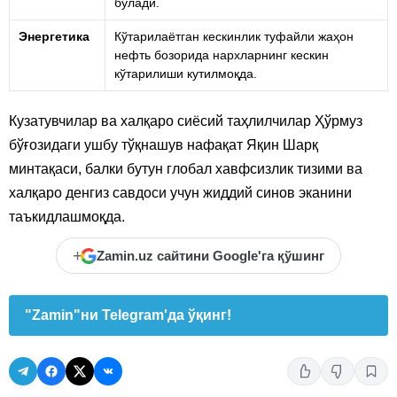
бўлади.
Энергетика
Кўтарилаётган кескинлик туфайли жаҳон
нефть бозорида нархларнинг кескин
кўтарилиши кутилмоқда.
Кузатувчилар ва халқаро сиёсий таҳлилчилар Ҳўрмуз
бўғозидаги ушбу тўқнашув нафақат Яқин Шарқ
минтақаси, балки бутун глобал хавфсизлик тизими ва
халқаро денгиз савдоси учун жиддий синов эканини
таъкидлашмоқда.
+
Zamin.uz сайтини Google'га қўшинг
"Zamin"ни Telegram'да ўқинг!