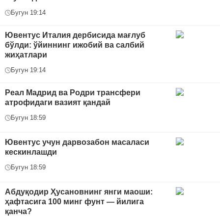
Бугун 19:14
Ювентус Италия дербисида мағлуб
бўлди: ўйиннинг ижобий ва салбий
жиҳатлари
Бугун 19:14
Реал Мадрид ва Родри трансфери
атрофидаги вазият қандай
Бугун 18:59
Ювентус учун дарвозабон масаласи
кескинлашди
Бугун 18:59
Абдуқодир Ҳусановнинг янги маоши:
ҳафтасига 100 минг фунт — йилига
қанча?