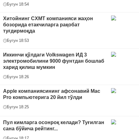
Бугун 18:54
Хитойнинг CXMT компанияси жаҳон
бозорида етакчиларга рақобат
туғдирмоқда
Бугун 18:53
Иккинчи қўлдаги Volkswagen ИД 3
электромобилини 9000 фунтдан бошлаб
харид қилиш мумкин
Бугун 18:26
Apple компаниясининг афсонавий Mac
Pro компьютерига 20 йил тўлди
Бугун 18:25
Пул кимларга осонроқ келади? Туғилган
сана бўйича рейтинг...
Бугун 18:17