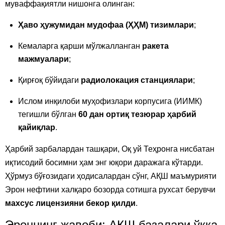
муваффақиятли нишонга олинган:
Ҳаво ҳужумидан мудофаа (ҲҲМ) тизимлари
;
Кемаларга қарши мўлжалланган
ракета
мажмуалари
;
Қирғоқ бўйидаги
радиолокация станциялари
;
Ислом инқилоби муҳофизлари корпусига (ИИМК)
тегишли бўлган
60 дан ортиқ тезюрар ҳарбий
қайиқлар
.
Ҳарбий зарбалардан ташқари, Оқ уй Теҳронга нисбатан
иқтисодий босимни ҳам энг юқори даражага кўтарди.
Ҳўрмуз бўғозидаги ҳодисалардан сўнг, АҚШ маъмурияти
Эрон нефтини халқаро бозорда сотишга рухсат берувчи
махсус лицензияни бекор қилди
.
Эроннинг жавоби: АҚШ базалари ўққа