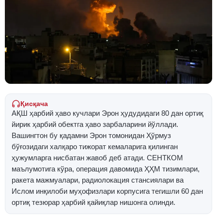
Қисқача
АҚШ ҳарбий ҳаво кучлари Эрон ҳудудидаги 80 дан ортиқ
йирик ҳарбий обектга ҳаво зарбаларини йўллади.
Вашингтон бу қадамни Эрон томонидан Ҳўрмуз
бўғозидаги халқаро тижорат кемаларига қилинган
ҳужумларга нисбатан жавоб деб атади. СЕНТКОМ
маълумотига кўра, операция давомида ҲҲМ тизимлари,
ракета мажмуалари, радиолокация стансиялари ва
Ислом инқилоби муҳофизлари корпусига тегишли 60 дан
ортиқ тезюрар ҳарбий қайиқлар нишонга олинди.