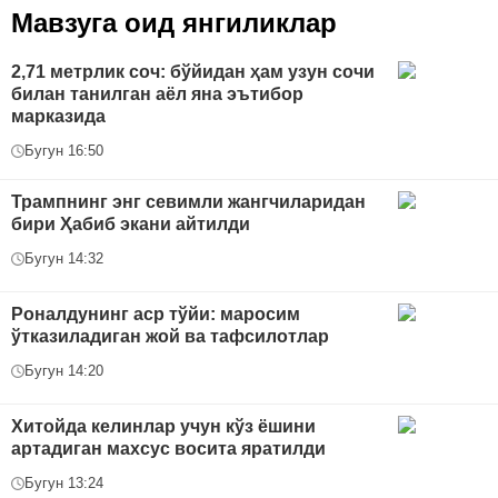
Мавзуга оид янгиликлар
2,71 метрлик соч: бўйидан ҳам узун сочи
билан танилган аёл яна эътибор
марказида
Бугун 16:50
Трампнинг энг севимли жангчиларидан
бири Ҳабиб экани айтилди
Бугун 14:32
Роналдунинг аср тўйи: маросим
ўтказиладиган жой ва тафсилотлар
Бугун 14:20
Хитойда келинлар учун кўз ёшини
артадиган махсус восита яратилди
Бугун 13:24