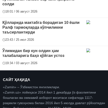
солди
18:01 / 06 август 2026
Қўлларида мактабга борадиган 10 ёшли
Ралф тармоқларда кўпчиликни
таъсирлантирди
23:43 / 25 июл 2026
Ўлимидан бир кун олдин ҳам
талабаларига баҳо қўйган устоз
19:34 / 03 август 2026
САЙТ ҲАҚИДА
«Zamin» – Ўзбекистон янгиликлари.
«Zamin.uz» лойиҳаси 2014 йил 1 декабрда ўз фаолиятини
бошлаган ва оммавий ахборот воситаси сифатида 1117-
рақамли гувоҳнома билан 2016 йил 5 июлда давлат рўйхатидан