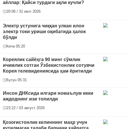
аёллар: Қайси турдаги ақли кучли?
20:06 / 31 июл 2026
Электр устунига чиққан улкан илон
электр токи уриши оқибатида ҳалок
бўлди
Кеча 05:20
Кореялик сайёҳга 90 минг сўмлик
ичимлик сотган Ўзбекистонлик сотувчи
Корея телевидениясида ҳам ёритилди
Бугун 05:31
Инсон ДНКсида илгари номаълум икки
аждоднинг изи топилди
23:22 / 03 август 2026
Қозоғистонлик келиннинг маҳр учун
кутилмаган талаби барчани ҳайратга