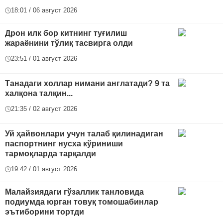
18:01 / 06 август 2026
Дрон илк бор китнинг туғилиш
жараёнини тўлиқ тасвирга олди
23:51 / 01 август 2026
Танадаги холлар нимани англатади? 9 та
халқона талқин...
21:35 / 02 август 2026
Уй ҳайвонлари учун талаб қилинадиган
паспортнинг нусха кўриниши
тармоқларда тарқалди
19:42 / 01 август 2026
Малайзиядаги гўзаллик танловида
подиумда юрган товуқ томошабинлар
эътиборини тортди