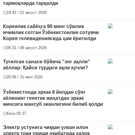
тармоқларда тарқалди
19:42 / 01 август 2026
Кореялик сайёҳга 90 минг сўмлик
ичимлик сотган Ўзбекистонлик сотувчи
Корея телевидениясида ҳам ёритилди
05:31 / 08 август 2026
Туғилган санаси бўйича "энг ақлли"
аёллар: Қайси турдаги ақли кучли?
20:06 / 31 июл 2026
Ўзбекистонда эркак 8 йилдан сўнг
аёлининг генетик жиҳатдан эркак
жинсига мансуб эканлигини билиб қолди
Кеча 05:37
Электр устунига чиққан улкан илон
электр токи уриши оқибатида ҳалок