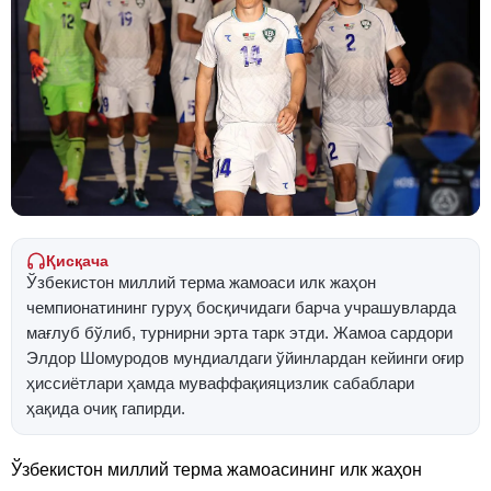
Қисқача
Ўзбекистон миллий терма жамоаси илк жаҳон
чемпионатининг гуруҳ босқичидаги барча учрашувларда
мағлуб бўлиб, турнирни эрта тарк этди. Жамоа сардори
Элдор Шомуродов мундиалдаги ўйинлардан кейинги оғир
ҳиссиётлари ҳамда муваффақияцизлик сабаблари
ҳақида очиқ гапирди.
Ўзбекистон миллий терма жамоасининг илк жаҳон