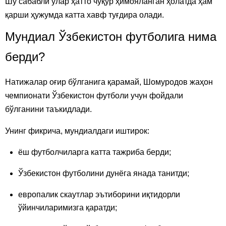
Шу сабабли улар ҳатто чуқур ҳимояланган ҳолатда ҳам
қарши ҳужумда катта хавф туғдира олади.
Мундиал Ўзбекистон футболига нима
берди?
Натижалар оғир бўлганига қарамай, Шомуродов жаҳон
чемпионати Ўзбекистон футболи учун фойдали
бўлганини таъкидлади.
Унинг фикрича, мундиалдаги иштирок:
ёш футболчиларга катта тажриба берди;
Ўзбекистон футболини дунёга янада танитди;
европалик скаутлар эътиборини иқтидорли
ўйинчиларимизга қаратди;