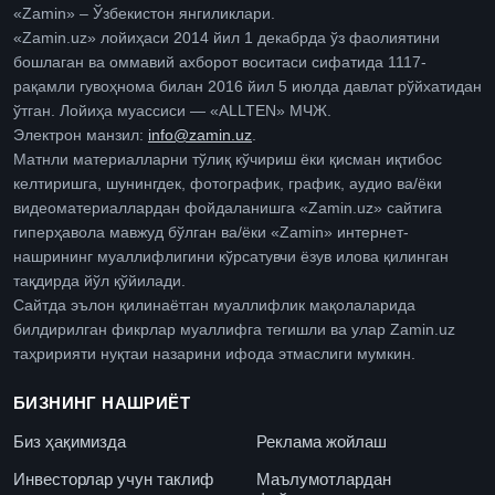
«Zamin» – Ўзбекистон янгиликлари.
«Zamin.uz» лойиҳаси 2014 йил 1 декабрда ўз фаолиятини
бошлаган ва оммавий ахборот воситаси сифатида 1117-
рақамли гувоҳнома билан 2016 йил 5 июлда давлат рўйхатидан
ўтган. Лойиҳа муассиси — «ALLTEN» МЧЖ.
Электрон манзил:
info@zamin.uz
.
Матнли материалларни тўлиқ кўчириш ёки қисман иқтибос
келтиришга, шунингдек, фотографик, график, аудио ва/ёки
видеоматериаллардан фойдаланишга «Zamin.uz» сайтига
гиперҳавола мавжуд бўлган ва/ёки «Zamin» интернет-
нашрининг муаллифлигини кўрсатувчи ёзув илова қилинган
тақдирда йўл қўйилади.
Сайтда эълон қилинаётган муаллифлик мақолаларида
билдирилган фикрлар муаллифга тегишли ва улар Zamin.uz
таҳририяти нуқтаи назарини ифода этмаслиги мумкин.
БИЗНИНГ НАШРИЁТ
Биз ҳақимизда
Реклама жойлаш
Инвесторлар учун таклиф
Маълумотлардан