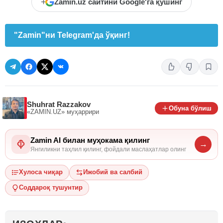
+
Zamin.uz сайтини Google'га қўшинг
"Zamin"ни Telegram'да ўқинг!
Shuhrat Razzakov
Обуна бўлиш
«ZAMIN.UZ»
муҳаррири
Zamin AI билан муҳокама қилинг
→
Янгиликни таҳлил қилинг, фойдали маслаҳатлар олинг
Хулоса чиқар
Ижобий ва салбий
Соддароқ тушунтир