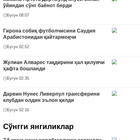
ўйиндан сўнг баёнот берди
Бугун 08:07
Гирона собиқ футболчисини Саудия
Арабистонидан қайтармоқчи
Бугун 02:52
Жулиан Алварес тақдирини ҳал қилувчи
ҳафта бошланди
Бугун 02:35
Дарвин Нунес Ливерпул трансферини
клубдан олдин эълон қилди
Бугун 02:16
Сўнгги янгиликлар