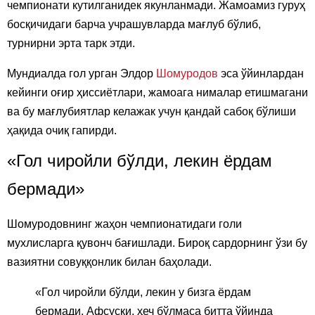
чемпионати кутилганидек якунланмади. Жамоамиз гуруҳ
босқичидаги барча учрашувларда мағлуб бўлиб,
турнирни эрта тарк этди.
Мундиалда гол урган Элдор
Шомуродов
эса ўйинлардан
кейинги оғир ҳиссиётлари, жамоага нималар етишмагани
ва бу мағлубиятлар келажак учун қандай сабоқ бўлиши
ҳақида очиқ гапирди.
«Гол чиройли бўлди, лекин ёрдам
бермади»
Шомуродовнинг жаҳон чемпионатидаги голи
мухлисларга қувонч бағишлади. Бироқ сардорнинг ўзи бу
вазиятни совуққонлик билан баҳолади.
«Гол чиройли бўлди, лекин у бизга ёрдам
бермади. Афсуски, ҳеч бўлмаса битта ўйинда