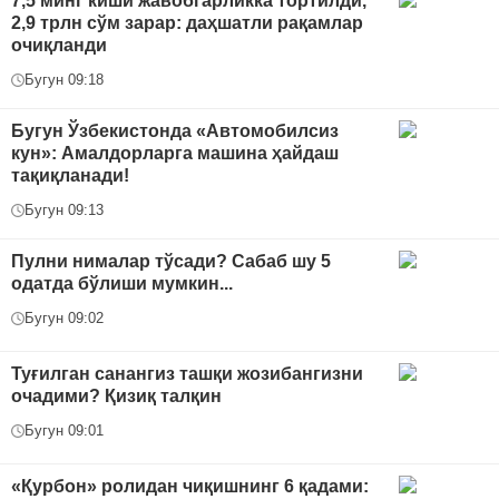
7,5 минг киши жавобгарликка тортилди,
2,9 трлн сўм зарар: даҳшатли рақамлар
очиқланди
Бугун 09:18
Бугун Ўзбекистонда «Автомобилсиз
кун»: Амалдорларга машина ҳайдаш
тақиқланади!
Бугун 09:13
Пулни нималар тўсади? Сабаб шу 5
одатда бўлиши мумкин...
Бугун 09:02
Туғилган санангиз ташқи жозибангизни
очадими? Қизиқ талқин
Бугун 09:01
«Қурбон» ролидан чиқишнинг 6 қадами: