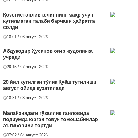
Қозоғистонлик келиннинг маҳр учун
кутилмаган талаби барчани ҳайратга
солди
18:01 / 06 август 2026
Абдуқодир Ҳусанов оғир жудоликка
учради
20:15 / 07 август 2026
20 йил кутилган тўлиқ Қуёш тутилиши
август ойида кузатилади
18:31 / 03 август 2026
Малайзиядаги гўзаллик танловида
подиумда юрган товуқ томошабинлар
эътиборини тортди
07:02 / 04 август 2026