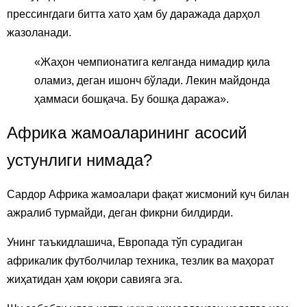
прессингдаги битта хато ҳам бу даражада дарҳол
жазоланади.
«Жаҳон чемпионатига келганда нимадир қила
оламиз, деган ишонч бўлади. Лекин майдонда
ҳаммаси бошқача. Бу бошқа даража».
Африка жамоаларининг асосий
устунлиги нимада?
Сардор Африка жамоалари фақат жисмоний куч билан
ажралиб турмайди, деган фикрни билдирди.
Унинг таъкидлашича, Европада тўп сурадиган
африкалик футболчилар техника, тезлик ва маҳорат
жиҳатидан ҳам юқори савияга эга.