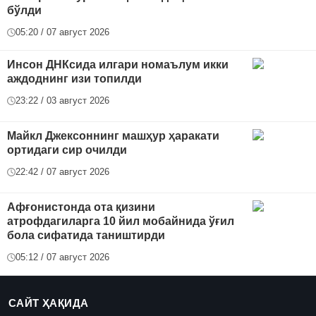
бўлди
05:20 / 07 август 2026
Инсон ДНКсида илгари номаълум икки
аждоднинг изи топилди
23:22 / 03 август 2026
Майкл Джексоннинг машҳур ҳаракати
ортидаги сир очилди
22:42 / 07 август 2026
Афғонистонда ота қизини
атрофдагиларга 10 йил мобайнида ўғил
бола сифатида таништирди
05:12 / 07 август 2026
САЙТ ҲАҚИДА