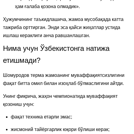
ҳам ғалаба қозона олмадик».
Ҳужумчининг таъкидлашича, жамоа мусобақада катта
тажриба орттирган. Энди эса қайси жиҳатлар устида
ишлаш кераклиги анча равшанлашган.
Нима учун Ўзбекистонга натижа
етишмади?
Шомуродов терма жамоанинг муваффақиятсизлигини
фақат битта омил билан изоҳлаб бўлмаслигини айтди.
Унинг фикрича, жаҳон чемпионатида муваффақият
қозониш учун:
фақат техника етарли эмас;
жисмоний тайёргарлик юқори бўлиши керак;