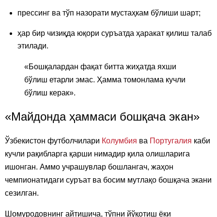
прессинг ва тўп назорати мустаҳкам бўлиши шарт;
ҳар бир чизиқда юқори суръатда ҳаракат қилиш талаб
этилади.
«Бошқалардан фақат битта жиҳатда яхши
бўлиш етарли эмас. Ҳамма томонлама кучли
бўлиш керак».
«Майдонда ҳаммаси бошқача экан»
Ўзбекистон футболчилари
Колумбия
ва
Португалия
каби
кучли рақибларга қарши нимадир қила олишларига
ишонган. Аммо учрашувлар бошлангач, жаҳон
чемпионатидаги суръат ва босим мутлақо бошқача экани
сезилган.
Шомуродовнинг айтишича, тўпни йўқотиш ёки