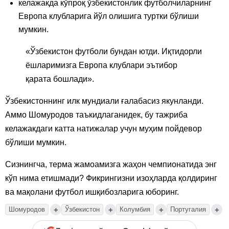
келажакда кўпроқ ўзбекистонлик футболчиларнинг
Европа клубларига йўл олишига туртки бўлиши
мумкин.
«Ўзбекистон футболи бундан ютди. Иқтидорли
ёшларимизга Европа клублари эътибор
қарата бошлади».
Ўзбекистоннинг илк мундиали ғалабасиз якунланди.
Аммо Шомуродов таъкидлаганидек, бу тажриба
келажакдаги катта натижалар учун муҳим пойдевор
бўлиши мумкин.
Сизнингча, терма жамоамизга жаҳон чемпионатида энг
кўп нима етишмади? Фикрингизни изоҳларда қолдиринг
ва мақолани футбол ишқибозларига юборинг.
+
+
+
+
Шомуродов
Ўзбекистон
Колумбия
Португалия