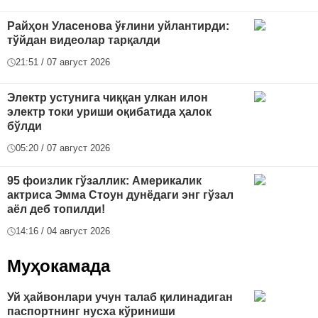
Райҳон Уласенова ўғлини уйлантирди:
тўйдан видеолар тарқалди
21:51 / 07 август 2026
Электр устунига чиққан улкан илон
электр токи уриши оқибатида ҳалок
бўлди
05:20 / 07 август 2026
95 фоизлик гўзаллик: Америкалик
актриса Эмма Стоун дунёдаги энг гўзал
аёл деб топилди!
14:16 / 04 август 2026
Муҳокамада
Уй ҳайвонлари учун талаб қилинадиган
паспортнинг нусха кўриниши