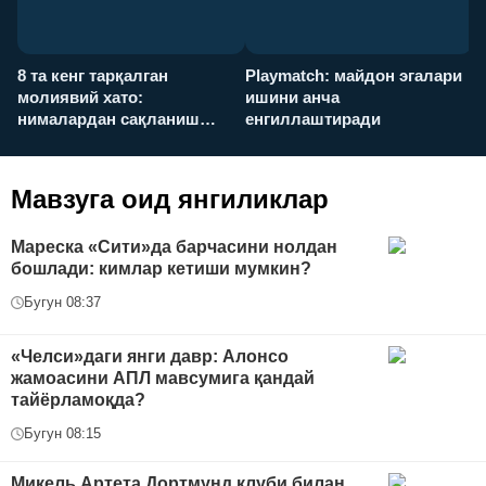
8 та кенг тарқалган
Playmatch: майдон эгалари
P
молиявий хато:
ишини анча
у
нималардан сақланиш
енгиллаштиради
х
керак?
Мавзуга оид янгиликлар
Мареска «Сити»да барчасини нолдан
бошлади: кимлар кетиши мумкин?
Бугун 08:37
«Челси»даги янги давр: Алонсо
жамоасини АПЛ мавсумига қандай
тайёрламоқда?
Бугун 08:15
Микель Артета Дортмунд клуби билан