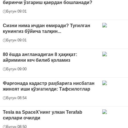
биринчи ўзгариш қаердан бошланади?
Бугун 09:01
Сизни нима ичдан емиради? Туғилган
кунингиз бўйича талқин...
Бугун 09:01
80 ёшда англанадиган 8 ҳақиқат:
айримини кеч билиб қоламиз
Бугун 09:00
Фарғонада кадастр раҳбарига нисбатан
жиноят иши қўзғатилди: Тафсилотлар
Бугун 08:54
Tesla ва SpaceX’нинг улкан Terafab
сирлари очилди
Бугун 08:50