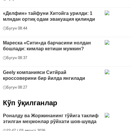
«Делфин» тайфуни Хитойга урилди: 1
млндан ортиқ одам эвакуация қилинди
Бугун 08:44
Мареска «Сити»да барчасини нолдан
бошлади: кимлар кетиши мумкин?
Бугун 08:37
Geely компанияси Ситйрай
кроссоверини бир йилда янгилади
Бугун 08:27
Кўп ўқилганлар
Роналду ва Жоржинанинг тўйига таклиф
этилган меҳмонлар рўйхати шов-шувда
22:47 / 03 август 2026