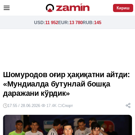
Кириш
USD
:
11 952
EUR
:
13 780
RUB
:
145
Шомуродов оғир ҳақиқатни айтди:
«Мундиалда бутунлай бошқа
даражани кўрдик»
17:55 / 28.06.2026
·
17.4K
·
Спорт