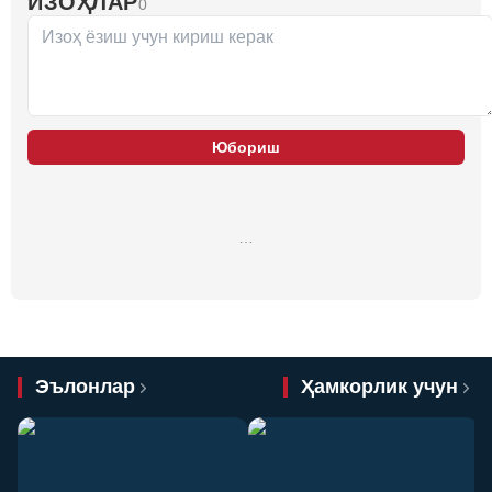
ИЗОҲЛАР
0
Юбориш
…
Эълонлар
Ҳамкорлик учун