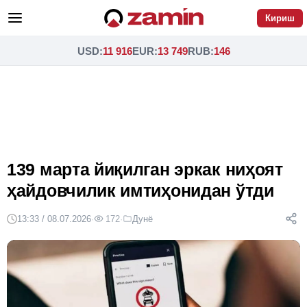
Кириш
USD
:
11 916
EUR
:
13 749
RUB
:
146
139 марта йиқилган эркак ниҳоят
ҳайдовчилик имтиҳонидан ўтди
13:33 / 08.07.2026
·
172
·
Дунё