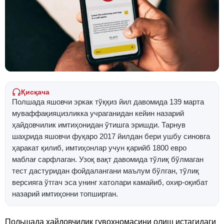
Қисқача
Полшада яшовчи эркак тўққиз йил давомида 139 марта
муваффақияцизликка учраганидан кейин назарий
ҳайдовчилик имтиҳонидан ўтишга эришди. Тарнув
шаҳрида яшовчи фуқаро 2017 йилдан бери ушбу синовга
ҳаракат қилиб, имтиҳонлар учун қарийб 1800 евро
маблағ сарфлаган. Узоқ вақт давомида тўлиқ бўлмаган
тест дастуридан фойдалангани маълум бўлган, тўлиқ
версияга ўтгач эса унинг хатолари камайиб, охир-оқибат
назарий имтиҳонни топширган.
Польшада ҳайдовчилик гувоҳномасини олиш истагидаги