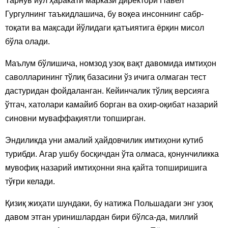
Тарнув йўл ҳаракати маркази директори Павел
Гургулнинг таъкидлашича, бу воқеа инсоннинг сабр-
тоқати ва мақсади йўлидаги қатъиятига ёрқин мисол
бўла олади.
Маълум бўлишича, номзод узоқ вақт давомида имтиҳон
саволларининг тўлиқ базасини ўз ичига олмаган тест
дастуридан фойдаланган. Кейинчалик тўлиқ версияга
ўтгач, хатолари камайиб борган ва охир-оқибат назарий
синовни муваффақиятли топширган.
Эндиликда уни амалий ҳайдовчилик имтиҳони кутиб
турибди. Агар ушбу босқичдан ўта олмаса, қонунчиликка
мувофиқ назарий имтиҳонни яна қайта топширишига
тўғри келади.
Қизиқ жиҳати шундаки, бу натижа Польшадаги энг узоқ
давом этган уринишлардан бири бўлса-да, миллий