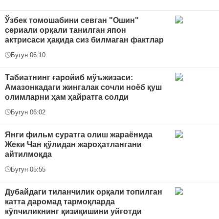
Ўзбек томошабини севган "Ошин"
сериали орқали танилган япон
актрисаси ҳақида сиз билмаган фактлар
Бугун 06:10
Табиатнинг ғаройиб мўъжизаси:
Амазонкадаги жингалак сочли ноёб қуш
олимларни ҳам ҳайратга солди
Бугун 06:02
Янги фильм суратга олиш жараёнида
Жеки Чан қўлидан жароҳатлангани
айтилмоқда
Бугун 05:55
Дубайдаги тиланчилик орқали топилган
катта даромад тармоқларда
кўпчиликнинг қизиқишини уйғотди