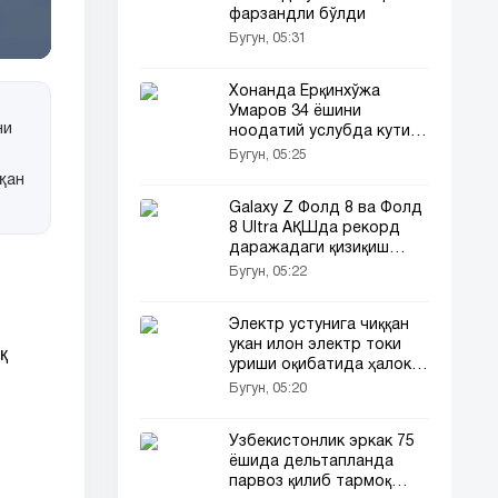
фарзандли бўлди
Бугун, 05:31
Хонанда Ёрқинхўжа
Умаров 34 ёшини
ни
ноодатий услубда кутиб
олди!
Бугун, 05:25
қан
Galaxy Z Фолд 8 ва Фолд
8 Ultra АҚШда рекорд
даражадаги қизиқиш
уйғотди
Бугун, 05:22
Электр устунига чиққан
укан илон электр токи
қ
уриши оқибатида ҳалок
бўлди
Бугун, 05:20
Ўзбекистонлик эркак 75
ёшида дельтапланда
парвоз қилиб тармоқ