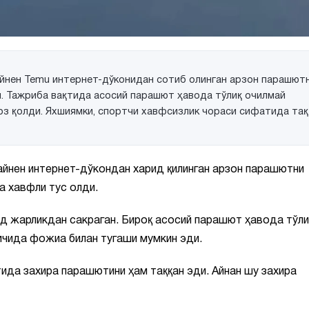
йнен Temu интернет-дўконидан сотиб олинган арзон парашют
и. Тажриба вақтида асосий парашют ҳавода тўлиқ очилмай
оз қолди. Яхшиямки, спортчи хавфсизлик чораси сифатида тақ
йнен интернет-дўкондан харид қилинган арзон парашютни
а хавфли тус олди.
д жарликдан сакраган. Бироқ асосий парашют ҳавода тўли
 ичида фожиа билан тугаши мумкин эди.
ида захира парашютини ҳам таққан эди. Айнан шу захира