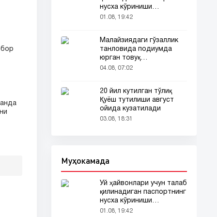
нусха кўриниши
тармоқларда тарқалди
01.08, 19:42
Малайзиядаги гўзаллик
танловида подиумда
 бор
юрган товуқ
томошабинлар
04.08, 07:02
эътиборини тортди
20 йил кутилган тўлиқ
Қуёш тутилиши август
ланда
ойида кузатилади
ни
03.08, 18:31
Муҳокамада
Уй ҳайвонлари учун талаб
қилинадиган паспортнинг
нусха кўриниши
тармоқларда тарқалди
01.08, 19:42