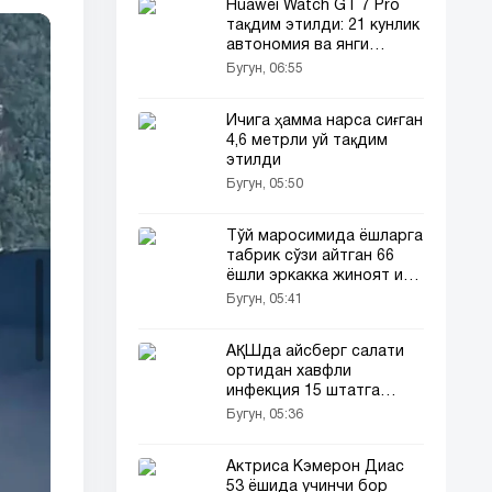
Huawei Watch GT 7 Pro
тақдим этилди: 21 кунлик
автономия ва янги
функциялар
Бугун, 06:55
Ичига ҳамма нарса сиғган
4,6 метрли уй тақдим
этилди
Бугун, 05:50
Тўй маросимида ёшларга
табрик сўзи айтган 66
ёшли эркакка жиноят иши
очилди
Бугун, 05:41
АҚШда айсберг салати
ортидан хавфли
инфекция 15 штатга
ёйилди!
Бугун, 05:36
Актриса Кэмерон Диас
53 ёшида учинчи бор