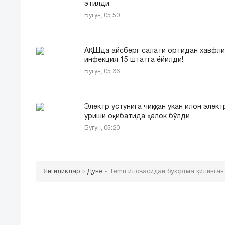
этилди
Бугун, 05:50
АҚШда айсберг салати ортидан хавфли
инфекция 15 штатга ёйилди!
Бугун, 05:36
Электр устунига чиққан укан илон элект
уриши оқибатида ҳалок бўлди
Бугун, 05:20
Янгиликлар
»
Дунё
»
Temu иловасидан буюртма қилинган 