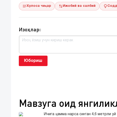
Хулоса чиқар
Ижобий ва салбий
Содд
Изоҳлар
0
Юбориш
Мавзуга оид янгилик
Ичига ҳамма нарса сиғган 4,6 метрли уй