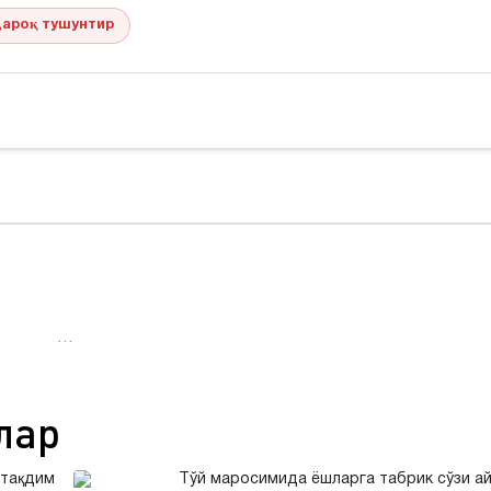
ароқ тушунтир
…
лар
 тақдим
Тўй маросимида ёшларга табрик сўзи а