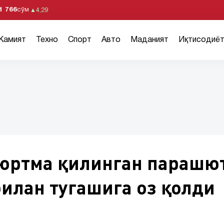
1 766
сўм
▲
4,29
Жамият
Техно
Спорт
Авто
Маданият
Иқтисодиё
юртма қилинган парашю
илан тугашига оз қолди