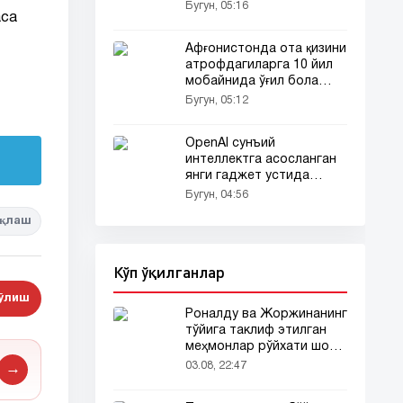
фойдаланувчиларини
Бугун, 05:16
аса
ҳайратга солди
Афғонистонда ота қизини
атрофдагиларга 10 йил
мобайнида ўғил бола
сифатида таништирди
Бугун, 05:12
OpenAI сунъий
интеллектга асосланган
янги гаджет устида
ишламоқда
Бугун, 04:56
қлаш
Кўп ўқилганлар
бўлиш
Роналду ва Жоржинанинг
тўйига таклиф этилган
меҳмонлар рўйхати шов-
шувда
03.08, 22:47
→