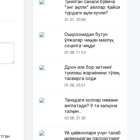
Туғилган санаси бўйича
"энг ақлли" аёллар: Қайси
турдаги ақли кучли?
31.07, 20:06
Ошқозонидан бутун
ўлжалар чиққан махлуқ
соҳилга чиқди
01.08, 11:53
Дрон илк бор китнинг
туғилиш жараёнини тўлиқ
тасвирга олди
01.08, 23:51
Танадаги холлар нимани
англатади? 9 та халқона
талқин...
02.08, 21:35
Уй ҳайвонлари учун талаб
йтган
қилинадиган паспортнинг