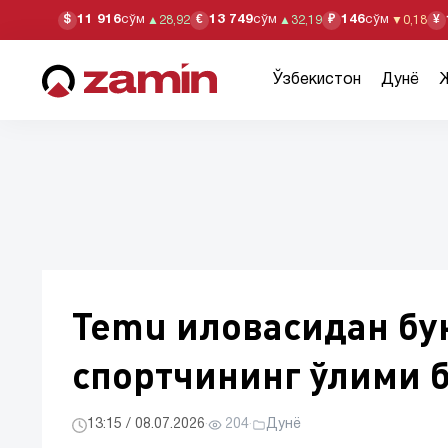
11 916
сўм
13 749
сўм
146
сўм
$
€
₽
¥
▲
28,92
▲
32,19
▼
0,18
Ўзбекистон
Дунё
Temu иловасидан бу
спортчининг ўлими б
13:15 / 08.07.2026
·
204
·
Дунё