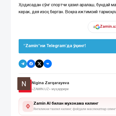
Ҳодисадан сўнг спортчи ҳазил аралаш, бундай м
керак, дея изоҳ берган. Воқеа ижтимоий тармоқл
+
Zamin.u
"Zamin"ни Telegram'да ўқинг!
Nigina Zarqarayeva
«ZAMIN.UZ»
муҳаррири
Zamin AI билан мухокама килинг
Янгиликни тахлил килинг, фойдали маслихатлар олинг