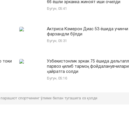
66 ёшли эркакка жиноят иши очилди
Бугун, 05:41
Актриса Кэмерон Диас 53 ёшида учинчи
фарзандли бўлди
Бугун, 05:31
р токи
Ўзбекистонлик эркак 75 ёшида дельтап
парвоз қилиб тармоқ фойдаланувчилари
ҳайратга солди
Бугун, 05:16
парашют спортчининг ўлими билан тугашига оз қолди