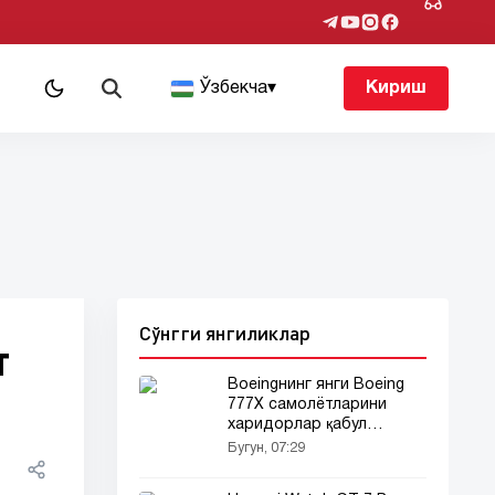
т
Ўзбекча
▾
Кириш
Сўнгги янгиликлар
т
Boeingнинг янги Boeing
777X самолётларини
харидорлар қабул
қилмаяпти
Бугун, 07:29