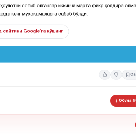
аҳсулотни сотиб олганлар иккинчи марта фикр қолдира олм
арда кенг муҳокамаларга сабаб бўлди.
z сайтини Google'га қўшинг
Са
Обуна 