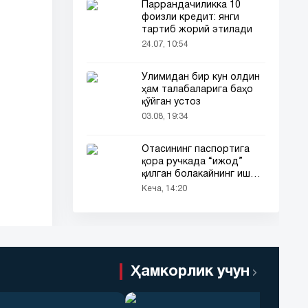
Паррандачиликка 10
фоизли кредит: янги
тартиб жорий этилади
24.07, 10:54
Ўлимидан бир кун олдин
ҳам талабаларига баҳо
қўйган устоз
03.08, 19:34
Отасининг паспортига
қора ручкада “ижод”
қилган болакайнинг иши
барчанинг диққатини
Кеча, 14:20
тортди
Ҳамкорлик учун