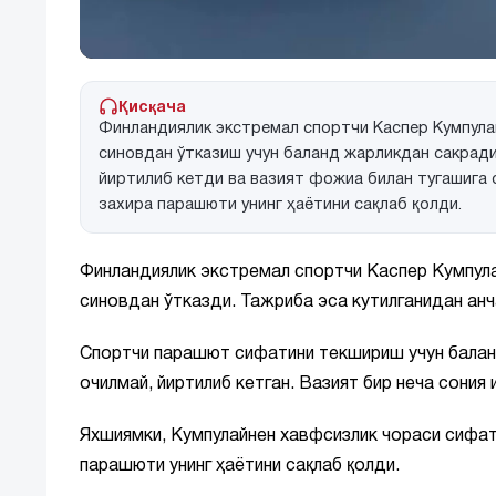
Қисқача
Финландиялик экстремал спортчи Каспер Кумпула
синовдан ўтказиш учун баланд жарликдан сакрад
йиртилиб кетди ва вазият фожиа билан тугашига 
захира парашюти унинг ҳаётини сақлаб қолди.
Финландиялик экстремал спортчи Каспер Кумпула
синовдан ўтказди. Тажриба эса кутилганидан анч
Спортчи парашют сифатини текшириш учун балан
очилмай, йиртилиб кетган. Вазият бир неча сония
Яхшиямки, Кумпулайнен хавфсизлик чораси сифат
парашюти унинг ҳаётини сақлаб қолди.