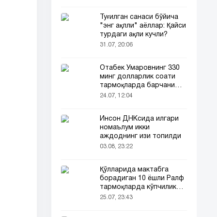
Туғилган санаси бўйича
"энг ақлли" аёллар: Қайси
турдаги ақли кучли?
31.07, 20:06
Отабек Умаровнинг 330
минг долларлик соати
тармоқларда барчани
эътиборини тортди!
24.07, 12:04
Инсон ДНКсида илгари
номаълум икки
аждоднинг изи топилди
03.08, 23:22
Қўлларида мактабга
борадиган 10 ёшли Ралф
тармоқларда кўпчиликни
таъсирлантирди
25.07, 23:43