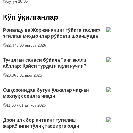
Бугун 16:36
Кўп ўқилганлар
Роналду ва Жоржинанинг тўйига таклиф
этилган меҳмонлар рўйхати шов-шувда
22:47 / 03 август 2026
Туғилган санаси бўйича "энг ақлли"
аёллар: Қайси турдаги ақли кучли?
20:06 / 31 июл 2026
Ошқозонидан бутун ўлжалар чиққан
махлуқ соҳилга чиқди
11:53 / 01 август 2026
Дрон илк бор китнинг туғилиш
жараёнини тўлиқ тасвирга олди