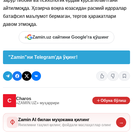
зарур тиббий ва психологик ёрдам кўрсатилаётгани
айтилмоқда. Ҳозирча воқеа юзасидан расмий идоралар
батафсил маълумот бермаган, тергов ҳаракатлари
давом этмоқда.
+
Zamin.uz сайтини Google'га қўшинг
"Zamin"ни Telegram'да ўқинг!
Charos
C
Обуна бўлиш
«ZAMIN.UZ»
муҳаррири
Zamin AI билан муҳокама қилинг
→
Янгиликни таҳлил қилинг, фойдали маслаҳатлар олинг