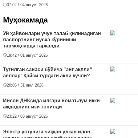
07:02 / 04 август 2026
Муҳокамада
Уй ҳайвонлари учун талаб қилинадиган
паспортнинг нусха кўриниши
тармоқларда тарқалди
19:42 / 01 август 2026
Туғилган санаси бўйича "энг ақлли"
аёллар: Қайси турдаги ақли кучли?
20:06 / 31 июл 2026
Инсон ДНКсида илгари номаълум икки
аждоднинг изи топилди
23:22 / 03 август 2026
Электр устунига чиққан улкан илон
электр токи уриши оқибатида ҳалок