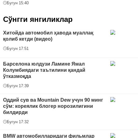
Бугун 15:40
Сўнгги янгиликлар
Хитойда автомобил ҳавода муаллақ
қолиб кетди (видео)
Бугун 17:51
Барселона юлдузи Ламине Ямал
Колумбиядаги таътилини қандай
ўтказмоқда
Бугун 17:39
Оддий сув ва Mountain Dew учун 90 минг
сўм: кореялик блогер норозилигини
билдирди
Бугун 17:32
BMW автомобилларидаги фильмлар