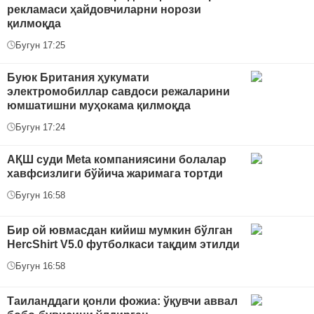
рекламаси ҳайдовчиларни норози
қилмоқда
Бугун 17:25
Буюк Британия ҳукумати
электромобиллар савдоси режаларини
юмшатишни муҳокама қилмоқда
Бугун 17:24
АҚШ суди Meta компаниясини болалар
хавфсизлиги бўйича жаримага тортди
Бугун 16:58
Бир ой ювмасдан кийиш мумкин бўлган
HercShirt V5.0 футболкаси тақдим этилди
Бугун 16:58
Таиланддаги қонли фожиа: ўқувчи аввал