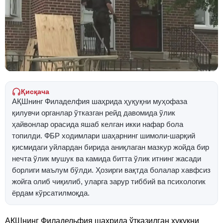
Қисқача
АҚШнинг Филаделфия шаҳрида ҳуқуқни муҳофаза
қилувчи органлар ўтказган рейд давомида ўлик
ҳайвонлар орасида яшаб келган икки нафар бола
топилди. ФБР ходимлари шаҳарнинг шимоли-шарқий
қисмидаги уйлардан бирида аниқлаган мазкур жойда бир
нечта ўлик мушук ва камида битта ўлик итнинг жасади
борлиги маълум бўлди. Ҳозирги вақтда болалар хавфсиз
жойга олиб чиқилиб, уларга зарур тиббий ва психологик
ёрдам кўрсатилмоқда.
АҚШнинг Филадельфия шаҳрида ўтказилган ҳуқуқни