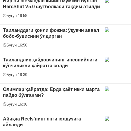
Бир ой ювмасдан кийиш мумкин бўлган
HercShirt V5.0 футболкаси тақдим этилди
Бугун 16:58
Таиланддаги қонли фожиа: ўқувчи аввал
бобо-бувисини ўлдирган
Бугун 16:56
Таиландлик ҳайдовчининг инсонийлиги
кўпчиликни ҳайратга солди
Бугун 16:39
Олимлар ҳайратда: Ерда ҳаёт икки марта
пайдо бўлганми?
Бугун 16:36
Айиқча Reels'нинг янги юлдузига
айланди