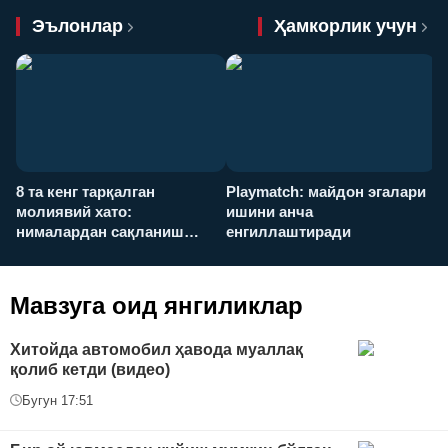
Эълонлар
Ҳамкорлик учун
8 та кенг тарқалган
Playmatch: майдон эгалари
P
молиявий хато:
ишини анча
у
нималардан сақланиш
енгиллаштиради
х
керак?
Мавзуга оид янгиликлар
Хитойда автомобил ҳавода муаллақ
қолиб кетди (видео)
Бугун 17:51