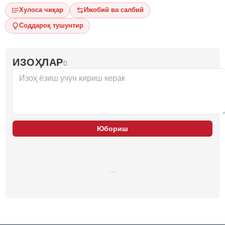
Хулоса чиқар
Ижобий ва салбий
Соддароқ тушунтир
ИЗОҲЛАР
0
Юбориш
…