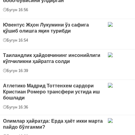
бобо-бувисини ўлдирган
Бугун 16:56
Ювентус Жҳон Лукумини ўз сафига
қўшиб олишга яқин турибди
Бугун 16:54
Таиландлик ҳайдовчининг инсонийлиги
кўпчиликни ҳайратга солди
Бугун 16:39
Атлетико Мадрид Тоттенхем сардори
Кристиан Ромеро трансфери устида иш
бошлади
Бугун 16:36
Олимлар ҳайратда: Ерда ҳаёт икки марта
пайдо бўлганми?