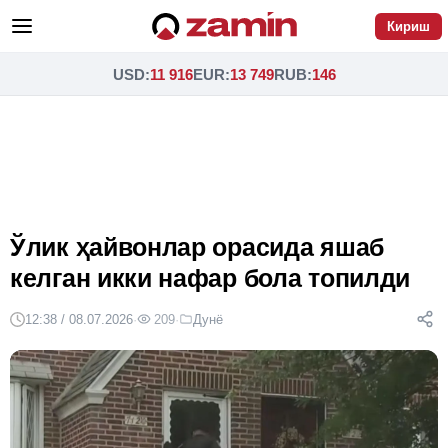
Кириш
USD
:
11 916
EUR
:
13 749
RUB
:
146
Ўлик ҳайвонлар орасида яшаб
келган икки нафар бола топилди
12:38 / 08.07.2026
·
209
·
Дунё