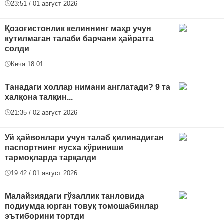
23:51 / 01 август 2026
Қозоғистонлик келиннинг маҳр учун
кутилмаган талаби барчани ҳайратга
солди
Кеча 18:01
Танадаги холлар нимани англатади? 9 та
халқона талқин...
21:35 / 02 август 2026
Уй ҳайвонлари учун талаб қилинадиган
паспортнинг нусха кўриниши
тармоқларда тарқалди
19:42 / 01 август 2026
Малайзиядаги гўзаллик танловида
подиумда юрган товуқ томошабинлар
эътиборини тортди