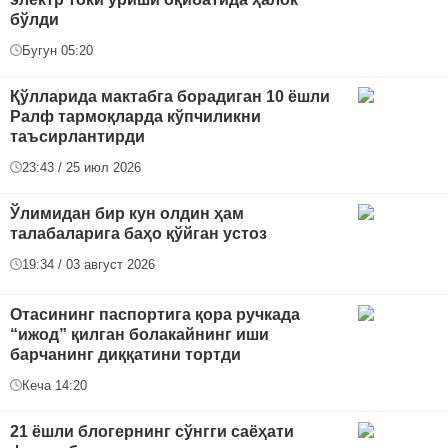
бўлди
Бугун 05:20
Қўлларида мактабга борадиган 10 ёшли
Ралф тармоқларда кўпчиликни
таъсирлантирди
23:43 / 25 июл 2026
Ўлимидан бир кун олдин ҳам
талабаларига баҳо қўйган устоз
19:34 / 03 август 2026
Отасининг паспортига қора ручкада
“ижод” қилган болакайнинг иши
барчанинг диққатини тортди
Кеча 14:20
21 ёшли блогернинг сўнгги саёҳати