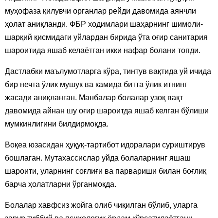
муҳофаза қилувчи органлар рейди давомида аянчли
ҳолат аниқланди. ФБР ходимлари шаҳарнинг шимоли-
шарқий қисмидаги уйлардан бирида ўта оғир санитария
шароитида яшаб келаётган икки нафар болани топди.
Дастлабки маълумотларга кўра, тинтув вақтида уй ичида
бир нечта ўлик мушук ва камида битта ўлик итнинг
жасади аниқланган. Манбалар болалар узоқ вақт
давомида айнан шу оғир шароитда яшаб келган бўлиши
мумкинлигини билдирмоқда.
Воқеа юзасидан ҳуқуқ-тартибот идоралари суриштирув
бошлаган. Мутахассислар уйда болаларнинг яшаш
шароити, уларнинг соғлиғи ва парвариши билан боғлиқ
барча ҳолатларни ўрганмоқда.
Болалар хавфсиз жойга олиб чиқилган бўлиб, уларга