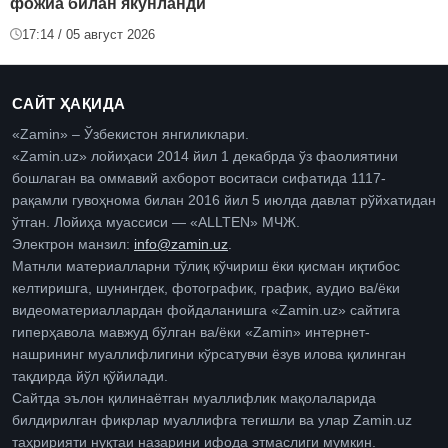
фожиа билан якунланди
17:14 / 05 август 2026
САЙТ ҲАҚИДА
«Zamin» – Ўзбекистон янгиликлари.
«Zamin.uz» лойиҳаси 2014 йил 1 декабрда ўз фаолиятини
бошлаган ва оммавий ахборот воситаси сифатида 1117-
рақамли гувоҳнома билан 2016 йил 5 июлда давлат рўйхатидан
ўтган. Лойиҳа муассиси — «ALLTEN» МЧЖ.
Электрон манзил:
info@zamin.uz
.
Матнли материалларни тўлиқ кўчириш ёки қисман иқтибос
келтиришга, шунингдек, фотографик, график, аудио ва/ёки
видеоматериаллардан фойдаланишга «Zamin.uz» сайтига
гиперҳавола мавжуд бўлган ва/ёки «Zamin» интернет-
нашрининг муаллифлигини кўрсатувчи ёзув илова қилинган
тақдирда йўл қўйилади.
Сайтда эълон қилинаётган муаллифлик мақолаларида
билдирилган фикрлар муаллифга тегишли ва улар Zamin.uz
таҳририяти нуқтаи назарини ифода этмаслиги мумкин.