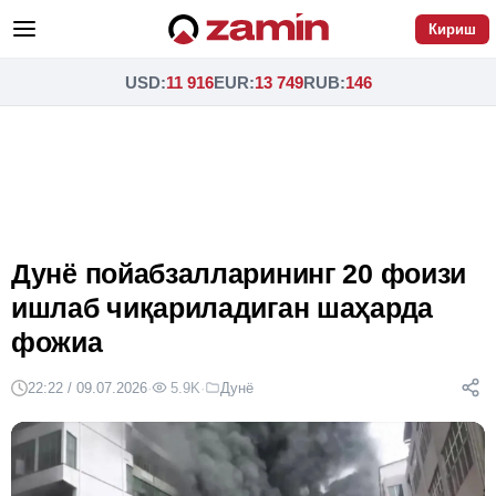
Кириш
USD
:
11 916
EUR
:
13 749
RUB
:
146
Дунё пойабзалларининг 20 фоизи
ишлаб чиқариладиган шаҳарда
фожиа
22:22 / 09.07.2026
·
5.9K
·
Дунё