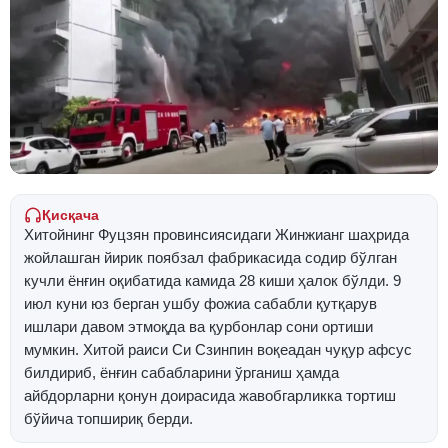
Қисқача
Хитойнинг Фуцзян провинсиясидаги Жинжианг шаҳрида
жойлашган йирик поябзал фабрикасида содир бўлган
кучли ёнғин оқибатида камида 28 киши ҳалок бўлди. 9
июл куни юз берган ушбу фожиа сабабли қутқарув
ишлари давом этмоқда ва қурбонлар сони ортиши
мумкин. Хитой раиси Си Сзинпин воқеадан чуқур афсус
билдириб, ёнғин сабабларини ўрганиш ҳамда
айбдорларни қонун доирасида жавобгарликка тортиш
бўйича топшириқ берди.