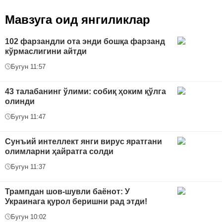
Мавзуга оид янгиликлар
102 фарзандли ота энди бошқа фарзанд
кўрмаслигини айтди
Бугун 11:57
43 талабанинг ўлими: собиқ ҳоким қўлга
олинди
Бугун 11:47
Сунъий интеллект янги вирус яратгани
олимларни ҳайратга солди
Бугун 11:37
Трампдан шов-шувли баёнот: У
Украинага қурол беришни рад этди!
Бугун 10:02