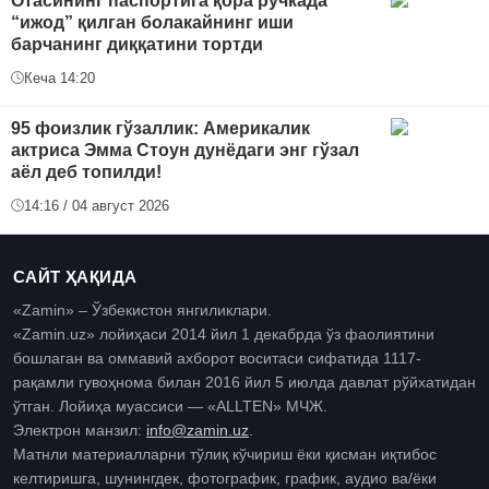
Отасининг паспортига қора ручкада
“ижод” қилган болакайнинг иши
барчанинг диққатини тортди
Кеча 14:20
95 фоизлик гўзаллик: Америкалик
актриса Эмма Стоун дунёдаги энг гўзал
аёл деб топилди!
14:16 / 04 август 2026
САЙТ ҲАҚИДА
«Zamin» – Ўзбекистон янгиликлари.
«Zamin.uz» лойиҳаси 2014 йил 1 декабрда ўз фаолиятини
бошлаган ва оммавий ахборот воситаси сифатида 1117-
рақамли гувоҳнома билан 2016 йил 5 июлда давлат рўйхатидан
ўтган. Лойиҳа муассиси — «ALLTEN» МЧЖ.
Электрон манзил:
info@zamin.uz
.
Матнли материалларни тўлиқ кўчириш ёки қисман иқтибос
келтиришга, шунингдек, фотографик, график, аудио ва/ёки