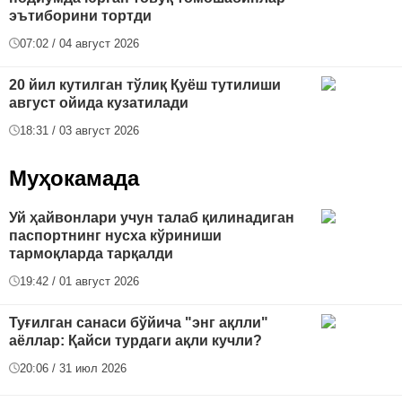
эътиборини тортди
07:02 / 04 август 2026
20 йил кутилган тўлиқ Қуёш тутилиши
август ойида кузатилади
18:31 / 03 август 2026
Муҳокамада
Уй ҳайвонлари учун талаб қилинадиган
паспортнинг нусха кўриниши
тармоқларда тарқалди
19:42 / 01 август 2026
Туғилган санаси бўйича "энг ақлли"
аёллар: Қайси турдаги ақли кучли?
20:06 / 31 июл 2026