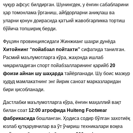
чуқур афсус билдирган. Шунингдек, у ёнғин сабабларини
ҳар томонлама ўрганиш, айбдорларни аниқлаш ва
уларни қонун доирасида қатъий жавобгарликка тортиш
бўйича топшириқ берди.
Фуцзян провинциясидаги Жинжианг шаҳри дунёда
Хитойнинг “пойабзал пойтахти”
сифатида танилган.
Расмий маълумотларга кўра, жаҳонда ишлаб
чиқариладиган спорт пойабзалларининг қарийб
20
фоизи айнан шу шаҳарда
тайёрланади. Шу боис мазкур
ҳудуд мамлакатнинг энг йирик саноат марказларидан
бири ҳисобланади.
Дастлабки маълумотларга кўра, ёнғин маҳаллий вақт
билан соат
12:00 атрофида Huiteng Footwear
фабрикасида
бошланган. Ҳодиса содир бўлган захотиёқ
юзлаб қутқарувчилар ва ўт ўчириш техникалари воқеа