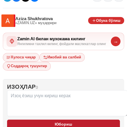
Aziza Shukhratova
Обуна бўлиш
«ZAMIN.UZ»
муҳаррири
Zamin AI билан мухокама килинг
→
Янгиликни тахлил килинг, фойдали маслихатлар олинг
Хулоса чиқар
Ижобий ва салбий
Соддароқ тушунтир
ИЗОҲЛАР
0
Юбориш