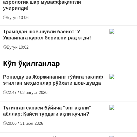
аэрологик шар муваффақиятли
учирилди!
Бугун 10:06
Трампдан шов-шувли баёнот: У
Украинага қурол беришни рад этди!
Бугун 10:02
Кўп ўқилганлар
Роналду ва Жоржинанинг тўйига таклиф
этилган меҳмонлар рўйхати шов-шувда
22:47 / 03 август 2026
Туғилган санаси бўйича "энг ақлли"
аёллар: Қайси турдаги ақли кучли?
20:06 / 31 июл 2026