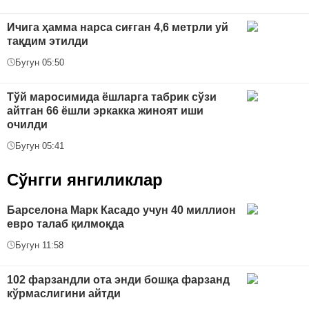
Ичига ҳамма нарса сиғган 4,6 метрли уй
тақдим этилди
Бугун 05:50
Тўй маросимида ёшларга табрик сўзи
айтган 66 ёшли эркакка жиноят иши
очилди
Бугун 05:41
Сўнгги янгиликлар
Барселона Марк Касадо учун 40 миллион
евро талаб қилмоқда
Бугун 11:58
102 фарзандли ота энди бошқа фарзанд
кўрмаслигини айтди