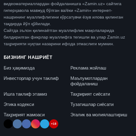
видеоматериаллардан фойдаланишга «Zamin.uz» сайтига
гиперҳавола мавжуд бўлган ва/ёки «Zamin» интернет-
нашрининг муаллифлигини кўрсатувчи ёзув илова қилинган
тақдирда йўл қўйилади.
Сайтда эълон қилинаётган муаллифлик мақолаларида
билдирилган фикрлар муаллифга тегишли ва улар Zamin.uz
таҳририяти нуқтаи назарини ифода этмаслиги мумкин.
БИЗНИНГ НАШРИЁТ
Биз ҳақимизда
Реклама жойлаш
Инвесторлар учун таклиф
Маълумотлардан
фойдаланиш
Ишга таклиф этамиз
Таҳририят сиёсати
Этика кодекси
Тузатишлар сиёсати
Таҳририят жамоаси
Эгалик ва молиялаштириш
+18