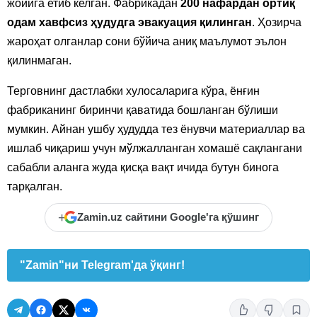
жойига етиб келган. Фабрикадан
200 нафардан ортиқ
одам хавфсиз ҳудудга эвакуация қилинган
. Ҳозирча
жароҳат олганлар сони бўйича аниқ маълумот эълон
қилинмаган.
Терговнинг дастлабки хулосаларига кўра, ёнғин
фабриканинг биринчи қаватида бошланган бўлиши
мумкин. Айнан ушбу ҳудудда тез ёнувчи материаллар ва
ишлаб чиқариш учун мўлжалланган хомашё сақлангани
сабабли аланга жуда қисқа вақт ичида бутун бинога
тарқалган.
+
Zamin.uz сайтини Google'га қўшинг
"Zamin"ни Telegram'да ўқинг!