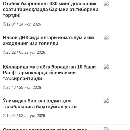
Отабек Умаровнинг 330 минг долларлик
соати тармоқларда барчани эътиборини
тортди!
12:04 / 24 июл 2026
Инсон ДНКсида илгари номаълум икки
аждоднинг изи топилди
23:22 / 03 август 2026
Қўлларида мактабга борадиган 10 ёшли
Ралф тармоқларда кўпчиликни
таъсирлантирди
23:43 / 25 июл 2026
Ўлимидан бир кун олдин ҳам
талабаларига баҳо қўйган устоз
19:34 / 03 август 2026