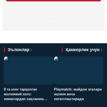
…
Эълонлар
Ҳамкорлик учун
8 та кенг тарқалган
Playmatch: майдон эгалари
P
молиявий хато:
ишини анча
у
нималардан сақланиш
енгиллаштиради
х
керак?