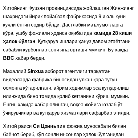
Хитойнинг Фуцзян провинциясида жойлашган Жинжианг
шаҳридаги йирик пойабзал фабрикасида 9 июль куни
кучли ёнғин содир бўлди. Дастлабки маълумотларга
кўра, ушбу фожиали ҳодиса оқибатида
камида 28 киши
ҳалок бўлган
. Қутқарув ишлари ҳануз давом этаётгани
сабабли қурбонлар сони яна ортиши мумкин. Бу ҳақда
BBC
хабар берди.
Маҳаллий
Sinxua
ахборот агентлиги тарқатган
видеоларда фабрика биносидан улкан қора тутун
осмонга кўтарилгани, айрим ходимлар эса қутқарилиш
илинжида бинo томида қолиб кетганини кўриш мумкин.
Ёнғин ҳақида хабар олингач, воқеа жойига юзлаб ўт
ўчирувчилар ва қутқарув хизматлари сафарбар этилди.
Хитой раиси
Си Цзиньпин
фожиа муносабати билан
баёнот бериб, кўп сонли инсонлар ҳалок бўлганидан