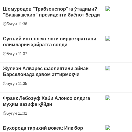
Шомуродов "Трабзонспор"га ўтадими?
"Башакшеҳир" президенти баёнот берди
Бугун 11:38
Сунъий интеллект янги вирус яратгани
олимларни ҳайратга солди
Бугун 11:37
Жулиан Алварес фаолиятини айнан
Барселонада давом эттирмоқчи
Бугун 11:35
Франк Лебоэуф Хаби Алонсо олдига
муҳим вазифа қўйди
Бугун 11:31
Бухорода тарихий воқеа: Илк бор