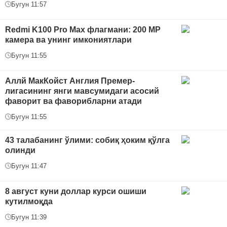
Бугун 11:57
Redmi K100 Pro Max флагмани: 200 MP
камера ва унинг имкониятлари
Бугун 11:55
Аллй МакКойст Англия Премер-
лигасининг янги мавсумидаги асосий
фаворит ва фаворибларни атади
Бугун 11:55
43 талабанинг ўлими: собиқ ҳоким қўлга
олинди
Бугун 11:47
8 август куни доллар курси ошиши
кутилмоқда
Бугун 11:39