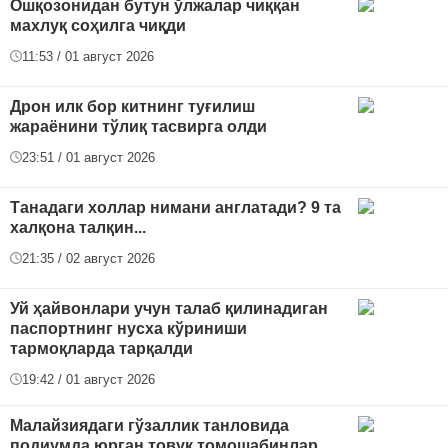
Ошқозонидан бутун ўлжалар чиққан
махлуқ соҳилга чиқди
11:53 / 01 август 2026
Дрон илк бор китнинг туғилиш
жараёнини тўлиқ тасвирга олди
23:51 / 01 август 2026
Танадаги холлар нимани англатади? 9 та
халқона талқин...
21:35 / 02 август 2026
Уй ҳайвонлари учун талаб қилинадиган
паспортнинг нусха кўриниши
тармоқларда тарқалди
19:42 / 01 август 2026
Малайзиядаги гўзаллик танловида
подиумда юрган товуқ томошабинлар