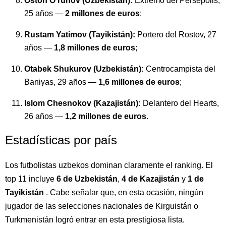
Oston O‘runov (Uzbekistán):
Extremo del Persepolis,
25 años —
2 millones de euros
;
Rustam Yatimov (Tayikistán):
Portero del Rostov, 27
años —
1,8 millones de euros
;
Otabek Shukurov (Uzbekistán):
Centrocampista del
Baniyas, 29 años —
1,6 millones de euros
;
Islom Chesnokov (Kazajistán):
Delantero del Hearts,
26 años —
1,2 millones de euros
.
Estadísticas por país
Los futbolistas uzbekos dominan claramente el ranking. El
top 11 incluye
6 de Uzbekistán
,
4 de Kazajistán
y
1 de
Tayikistán
. Cabe señalar que, en esta ocasión, ningún
jugador de las selecciones nacionales de Kirguistán o
Turkmenistán logró entrar en esta prestigiosa lista.