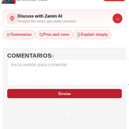
Discuss with Zamin AI
→
Analyze the news, get useful answers
Summarize
Pros and cons
Explain simply
COMENTARIOS
0
Enviar
…