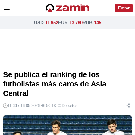
Entrar
USD
:
11 952
EUR
:
13 780
RUB
:
145
Se publica el ranking de los
futbolistas más caros de Asia
Central
11:33 / 18.05.2026
·
50.1K
·
Deportes