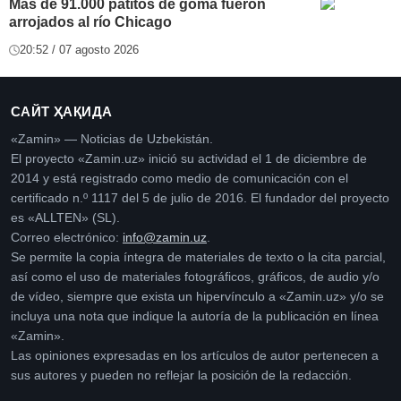
Más de 91.000 patitos de goma fueron
arrojados al río Chicago
20:52 / 07 agosto 2026
САЙТ ҲАҚИДА
«Zamin» — Noticias de Uzbekistán.
El proyecto «Zamin.uz» inició su actividad el 1 de diciembre de
2014 y está registrado como medio de comunicación con el
certificado n.º 1117 del 5 de julio de 2016. El fundador del proyecto
es «ALLTEN» (SL).
Correo electrónico:
info@zamin.uz
.
Se permite la copia íntegra de materiales de texto o la cita parcial,
así como el uso de materiales fotográficos, gráficos, de audio y/o
de vídeo, siempre que exista un hipervínculo a «Zamin.uz» y/o se
incluya una nota que indique la autoría de la publicación en línea
«Zamin».
Las opiniones expresadas en los artículos de autor pertenecen a
sus autores y pueden no reflejar la posición de la redacción.