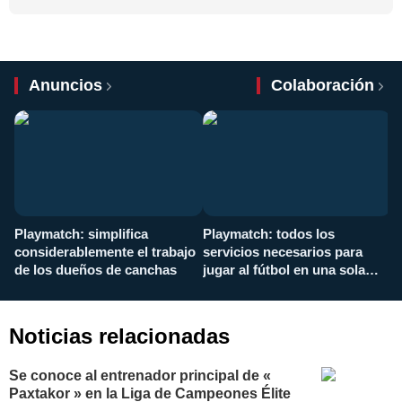
Anuncios
Colaboración
Playmatch: simplifica
Playmatch: todos los
¿
considerablemente el trabajo
servicios necesarios para
d
de los dueños de canchas
jugar al fútbol en una sola
c
aplicación
i
Noticias relacionadas
Se conoce al entrenador principal de «
Paxtakor » en la Liga de Campeones Élite