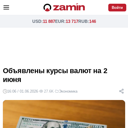
Войти
USD
:
11 887
EUR
:
13 717
RUB
:
146
Объявлены курсы валют на 2
июня
16:06 / 01.06.2026
·
27.6K
·
Экономика