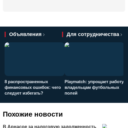
Объявления
Для сотрудничества
8 распространенных
Playmatch: упрощает работу
P
финансовых ошибок: чего
владельцам футбольных
н
следует избегать?
полей
и
п
Похожие новости
В Арнасое за налоговую задолженность