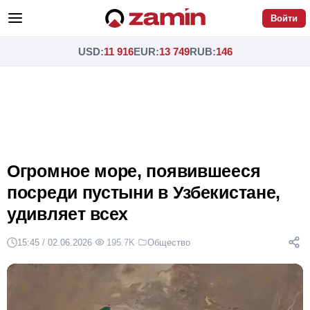
Войти
USD
:
11 916
EUR
:
13 749
RUB
:
146
Огромное море, появившееся
посреди пустыни в Узбекистане,
удивляет всех
15:45 / 02.06.2026
·
195.7K
·
Общество