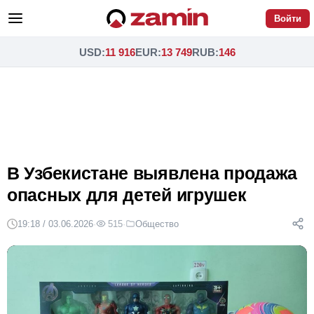
Войти
USD
:
11 916
EUR
:
13 749
RUB
:
146
В Узбекистане выявлена продажа
опасных для детей игрушек
19:18 / 03.06.2026
·
515
·
Общество