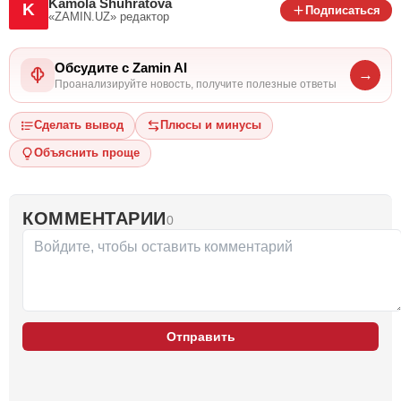
Kamola Shuhratova
K
Подписаться
«ZAMIN.UZ»
редактор
Обсудите с Zamin AI
→
Проанализируйте новость, получите полезные ответы
Сделать вывод
Плюсы и минусы
Объяснить проще
КОММЕНТАРИИ
0
Отправить