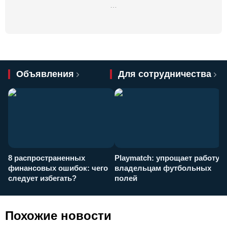
…
Объявления
Для сотрудничества
8 распространенных
Playmatch: упрощает работу
P
финансовых ошибок: чего
владельцам футбольных
н
следует избегать?
полей
и
п
Похожие новости