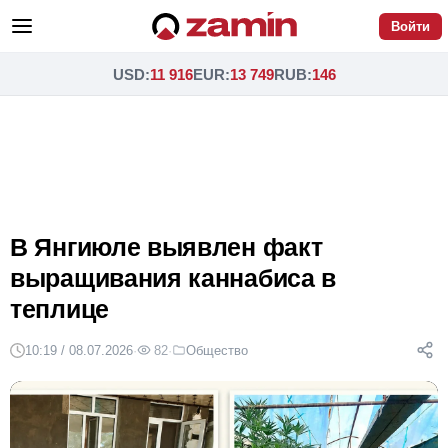
Войти
USD
:
11 916
EUR
:
13 749
RUB
:
146
В Янгиюле выявлен факт
выращивания каннабиса в
теплице
10:19 / 08.07.2026
·
82
·
Общество