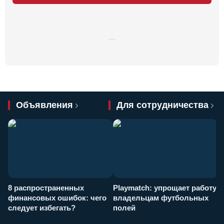
…
Объявления
Для сотрудничества
8 распространенных
Playmatch: упрощает работу
P
финансовых ошибок: чего
владельцам футбольных
н
следует избегать?
полей
и
п