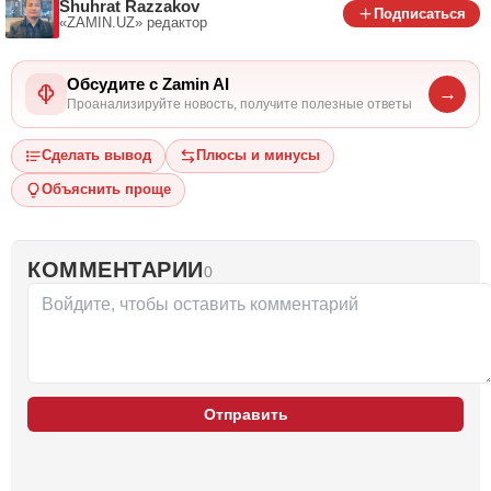
Shuhrat Razzakov
Подписаться
«ZAMIN.UZ»
редактор
Обсудите с Zamin AI
→
Проанализируйте новость, получите полезные ответы
Сделать вывод
Плюсы и минусы
Объяснить проще
КОММЕНТАРИИ
0
Отправить