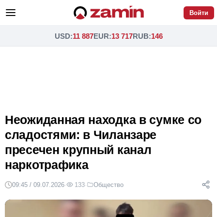
Войти
USD
:
11 887
EUR
:
13 717
RUB
:
146
Неожиданная находка в сумке со
сладостями: в Чиланзаре
пресечен крупный канал
наркотрафика
09:45 / 09.07.2026
·
133
·
Общество