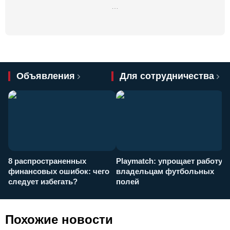
…
Объявления
Для сотрудничества
8 распространенных
Playmatch: упрощает работу
P
финансовых ошибок: чего
владельцам футбольных
н
следует избегать?
полей
и
п
Похожие новости