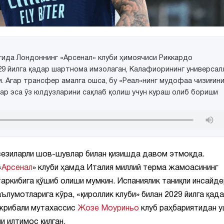
ида Лондоннинг «Арсенал» клуби ҳимоячиси Риккардо
29 йилга қадар шартнома имзолаган, Калафиорининг универсал
. Агар трансфер амалга ошса, бу «Реал»нинг мудофаа чизиғин
р эса ўз юлдузларини сақлаб қолиш учун кураш олиб бориши
сезиларли шов-шувлар билан қизишда давом этмоқда.
«
Арсенал
» клуби ҳамда Италия миллий терма жамоасининг
аркибига қўшиб олиши мумкин. Испаниялик таниқли инсайде
лумотларига кўра, «қироллик клуби» билан 2029 йилга қада
ажрибали мутахассис
Жозе Моуриньо
клуб раҳбариятидан 
и илтимос қилган.