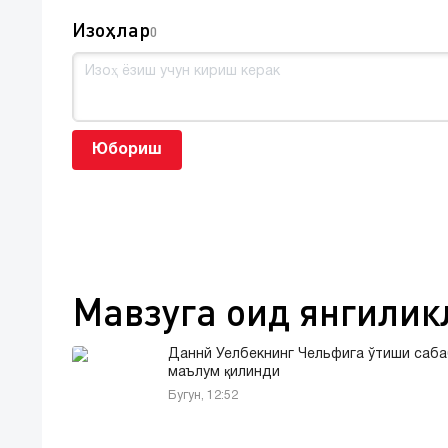
Изоҳлар
0
Юбориш
Мавзуга оид янгилик
Даннй Уелбекнинг Чельфига ўтиши саб
маълум қилинди
Бугун, 12:52