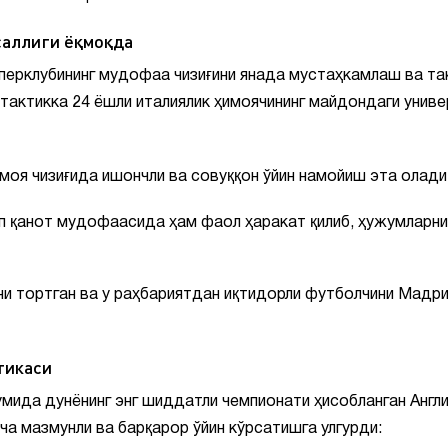
саллиги ёқмоқда
ерклубининг мудофаа чизиғини янада мустаҳкамлаш ва та
тактикка 24 ёшли италиялик ҳимоячининг майдондаги унив
оя чизиғида ишончли ва совуққон ўйин намойиш эта олади
ап қанот мудофаасида ҳам фаол ҳаракат қилиб, ҳужумларни
и тортган ва у раҳбариятдан иқтидорли футболчини Мадр
тикаси
ида дунёнинг энг шиддатли чемпионати ҳисобланган Англ
а мазмунли ва барқарор ўйин кўрсатишга улгурди: