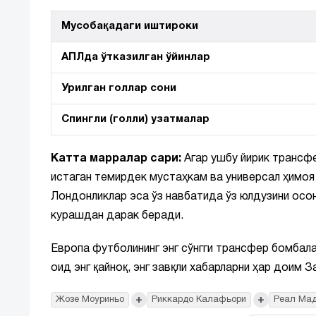
Мусобақадаги иштироки
АПЛда ўтказилган ўйинлар
Урилган голлар сони
Спингли (голли) узатмалар
Катта марралар сари:
Агар ушбу йирик трансф
истаган темирдек мустаҳкам ва универсал ҳимоя 
Лондонликлар эса ўз навбатида ўз юлдузини осон
курашдан дарак беради.
Европа футболининг энг сўнгги трансфер бомбала
оид энг қайноқ, энг завқли хабарларни ҳар доим 
+
+
Жозе Моуриньо
Риккардо Калафьори
Реал Ма