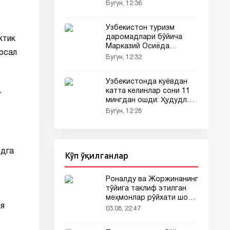
Бугун, 12:36
Ўзбекистон туризм
даромадлари бўйича
ктик
Марказий Осиёда
ерсал
етакчига айланди
Бугун, 12:32
Ўзбекистонда куёвдан
.
катта келинлар сони 11
мингдан ошди: Ҳудудлар
рейтинги
Бугун, 12:28
идга
Кўп ўқилганлар
Роналду ва Жоржинанинг
тўйига таклиф этилган
меҳмонлар рўйхати шов-
ия
шувда
03.08, 22:47