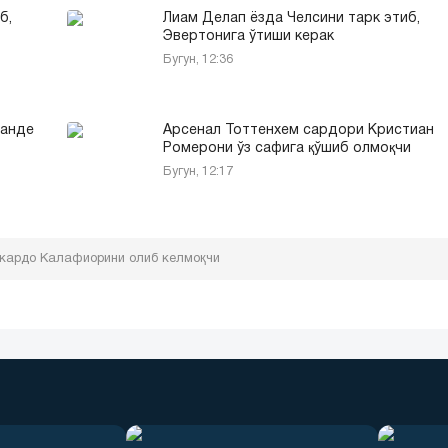
б,
Лиам Делап ёзда Челсини тарк этиб,
Эвертонига ўтиши керак
Бугун, 12:36
манде
Арсенал Тоттенхем сардори Кристиан
Ромерони ўз сафига қўшиб олмоқчи
Бугун, 12:17
ккардо Калафиорини олиб келмоқчи