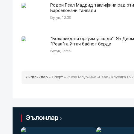
Родри Реал Мадрид таклифини рад эти
Барселонани танлади
Бугун, 12:38
"Болаликдаги орзуим ушалди": Ян Дио
"Реал"га ўтгач баёнот берди
Бугун, 12:22
Янгиликлар
»
Спорт
»
Жозе Моуриньо «Реал» клубига Ри
Эълонлар