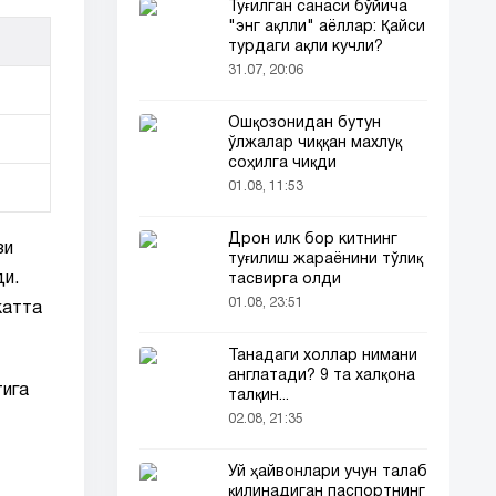
Туғилган санаси бўйича
"энг ақлли" аёллар: Қайси
турдаги ақли кучли?
31.07, 20:06
Ошқозонидан бутун
ўлжалар чиққан махлуқ
соҳилга чиқди
01.08, 11:53
Дрон илк бор китнинг
зи
туғилиш жараёнини тўлиқ
ди.
тасвирга олди
01.08, 23:51
катта
Танадаги холлар нимани
англатади? 9 та халқона
тига
талқин...
02.08, 21:35
Уй ҳайвонлари учун талаб
қилинадиган паспортнинг