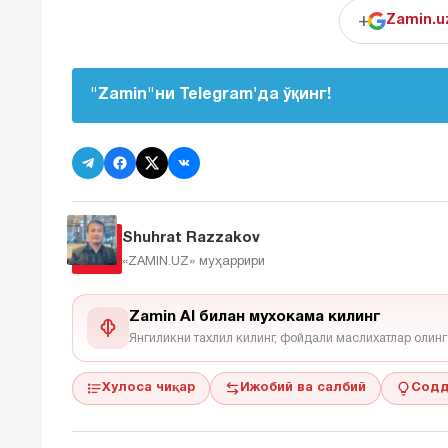
+
Zamin.u
"Zamin"ни Telegram'да ўқинг!
Shuhrat Razzakov
«ZAMIN.UZ»
муҳаррири
Zamin AI билан мухокама килинг
Янгиликни тахлил килинг, фойдали маслихатлар олинг
Хулоса чиқар
Ижобий ва салбий
Содд