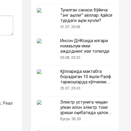
Туғилган санаси бўйича
"энг ақлли" аёллар: Қайси
турдаги ақли кучли?
31.07, 20:06
Инсон ДНКсида илгари
номаълум икки
аждоднинг изи топилди
03.08, 23:22
Қўлларида мактабга
борадиган 10 ёшли Ралф
тармоқларда кўпчиликни
таъсирлантирди
25.07, 23:43
Электр устунига чиққан
, Реал
улкан илон электр токи
уриши оқибатида ҳалок
бўлди
Бугун, 05:20