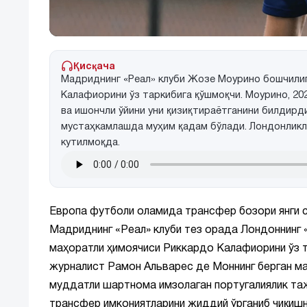
Қисқача
Мадриднинг «Реал» клуби Жозе Моурино бошчилиг
Калафиорини ўз таркибига қўшмоқчи. Моурино, 20
ва ишончли ўйини уни қизиқтираётганини билдирди
мустаҳкамлашда муҳим қадам бўлади. Лондонликла
кутилмоқда.
Европа футболи оламида трансфер бозори янги 
Мадриднинг «Реал» клуби тез орада Лондоннинг 
маҳоратли ҳимоячиси Риккардо Калафиорини ўз т
журналист Рамон Альварес де Моннинг берган маъ
муддатли шартнома имзолаган португалиялик т
трансфер имкониятларини жиддий ўрганиб чиқишн