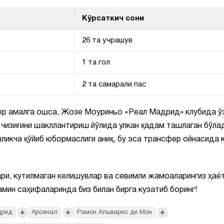
Кўрсаткич сони
26 та учрашув
1 та гол
2 та самарали пас
ер амалга ошса, Жозе Моуриньо «Реал Мадрид» клубида ў
чизиғини шакллантириш йўлида улкан қадам ташлаган бўла
ликча қўйиб юбормаслиги аниқ, бу эса трансфер ойнасида 
ри, кутилмаган келишувлар ва севимли жамоаларингиз ҳаё
Замин саҳифаларинда биз билан бирга кузатиб боринг!
+
+
+
дрид
Арсенал
Рамон Альварес де Мон