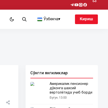
т
Ўзбекча
▾
Кириш
Сўнгги янгиликлар
Америкалик пенсионер
дўконга шахсий
вертолётида учиб борди
Бугун, 13:00