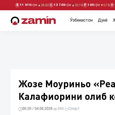
11 916
сўм
13 749
сўм
146
сўм
$
€
₽
¥
▲
28,92
▲
32,19
▼
0,18
Ўзбекистон
Дунё
Жозе Моуриньо «Реа
Калафиорини олиб 
05:29 / 04.06.2026
·
686
·
Спорт