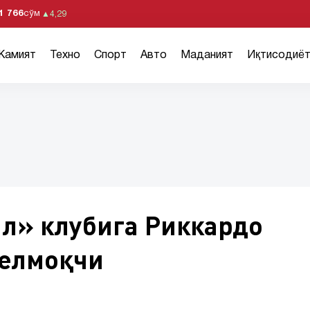
1 766
сўм
▲
4,29
Жамият
Техно
Спорт
Авто
Маданият
Иқтисодиё
л» клубига Риккардо
келмоқчи