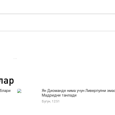
…
лар
аблари
Ян Диоманде нима учун Ливерпулни эмас
Мадридни танлади
Бугун, 12:51