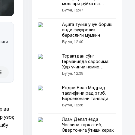
моллари рўйхатга
олинади
Бугун, 12:47
Ақшга туғиш учун бориш
энди фуқаролик
бераслиги мумкин
лиги
Бугун, 12:40
и
Терактдан сўнг
Германияда саросима:
Ҳар учинчи немис
қўрқувда яшамоқда
Бугун, 12:39
Родри Реал Мадрид
таклифини рад этиб,
Барселонани танлади
Бугун, 12:38
р ва
р узоқ
Лиам Делап ёзда
Челсини тарк этиб,
ушбу
Эвертонига ўтиши керак