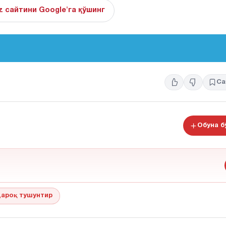
z сайтини Google'га қўшинг
Са
Обуна 
ароқ тушунтир