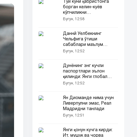
Тўй куни қабристонга
борган келин-куёв
кўпчиликни
тўлқинлантирди
Бугун, 12:58
Даннй Уелбекнинг
Чельфига ўтиши
сабаблари маълум
қилинди
Бугун, 12:52
Дунёнинг энг кучли
паспортлари эълон
қилинди: Янги глобал
рейтинг...
Бугун, 12:52
Ян Диоманде нима учун
Ливерпулни эмас, Реал
Мадридни танлади
Бугун, 12:51
Янги қонун кучга кирди:
Ит, мушук ва чорва