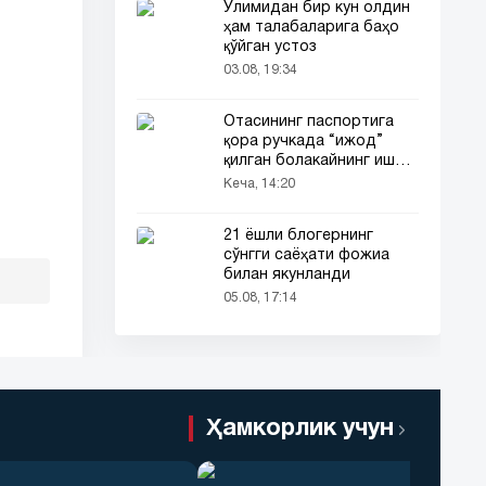
Ўлимидан бир кун олдин
ҳам талабаларига баҳо
қўйган устоз
03.08, 19:34
Отасининг паспортига
қора ручкада “ижод”
қилган болакайнинг иши
барчанинг диққатини
Кеча, 14:20
тортди
21 ёшли блогернинг
сўнгги саёҳати фожиа
билан якунланди
05.08, 17:14
Ҳамкорлик учун