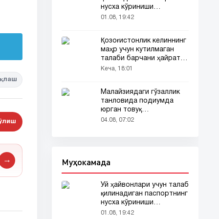
нусха кўриниши
тармоқларда тарқалди
01.08, 19:42
Қозоғистонлик келиннинг
маҳр учун кутилмаган
талаби барчани ҳайратга
солди
Кеча, 18:01
қлаш
Малайзиядаги гўзаллик
танловида подиумда
юрган товуқ
томошабинлар
04.08, 07:02
бўлиш
эътиборини тортди
Муҳокамада
→
Уй ҳайвонлари учун талаб
қилинадиган паспортнинг
нусха кўриниши
тармоқларда тарқалди
01.08, 19:42