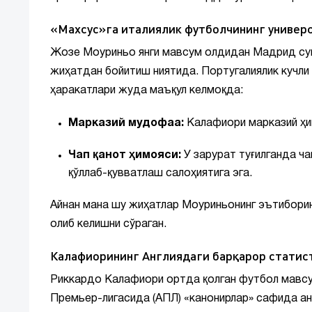
«Махсус»га италиялик футболчининг универ
Жозе Моуриньо янги мавсум олдидан Мадрид суп
жиҳатдан бойитиш ниятида. Португалиялик кучли 
ҳаракатлари жуда маъқул келмоқда:
Марказий мудофаа:
Калафиори марказий ҳим
Чап қанот ҳимояси:
У зарурат туғилганда ч
қўллаб-қувватлаш салоҳиятига эга.
Айнан мана шу жиҳатлар Моуриньонинг эътиборин
олиб келишни сўраган.
Калафиорининг Англиядаги барқарор статис
Риккардо Калафиори ортда қолган футбол мавсум
Премьер-лигасида (АПЛ) «канонирлар» сафида анч