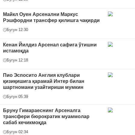
Майкл Оуен Арсенални Маркус
Рэшфордни трансфер қилишга чақирди
Бугун 12:30
Кенан Йилдиз Арсенал сафига ўтишни
истамоқда
Бугун 12:18
Пио Эспосито Англия клублари
қизиқишига қарамай Интер билан
шартномани узайтириши мумкин
Бугун 05:39
Бруну Гимараеснинг Арсеналга
трансфери бюрократик муаммолар
сабаб кечикмоқда
Бугун 02:34