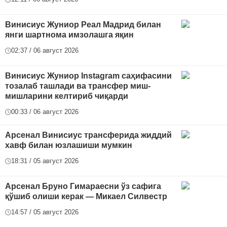
Винисиус Жуниор Реал Мадрид билан
янги шартнома имзолашга яқин
02:37 / 06 август 2026
Винисиус Жуниор Instagram саҳифасини
тозалаб ташлади ва трансфер миш-
мишларини келтириб чиқарди
00:33 / 06 август 2026
Арсенал Винисиус трансферида жиддий
хавф билан юзлашиши мумкин
18:31 / 05 август 2026
Арсенал Бруно Гимараесни ўз сафига
қўшиб олиши керак — Микаел Силвестр
14:57 / 05 август 2026