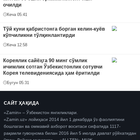
очилди
Кеча 05:41
Тўй куни қабристонга борган келин-куёв
кўпчиликни тўлқинлантирди
Кеча 12:58
Кореялик сайёҳга 90 минг сўмлик
ичимлик сотган Ўзбекистонлик сотувчи
Корея телевидениясида ҳам ёритилди
Бугун 05:31
САЙТ ҲАҚИДА
«Zamin» – Ўзбекистон янгиликлари.
«Zamin.uz» лойиҳаси 2014 йил 1 декабрда ўз фаолиятини
бошлаган ва оммавий ахборот воситаси сифатида 1117-
рақамли гувоҳнома билан 2016 йил 5 июлда давлат рўйхатидан