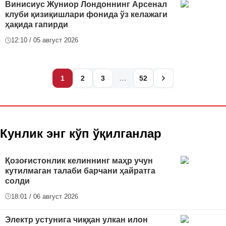
Винисиус Жуниор Лондоннинг Арсенал
клуби қизиқишлари фонида ўз келажаги
ҳақида гапирди
12:10 / 05 август 2026
…
1
2
3
52
Кунлик энг кўп ўқилганлар
Қозоғистонлик келиннинг маҳр учун
кутилмаган талаби барчани ҳайратга
солди
18:01 / 06 август 2026
Электр устунига чиққан улкан илон