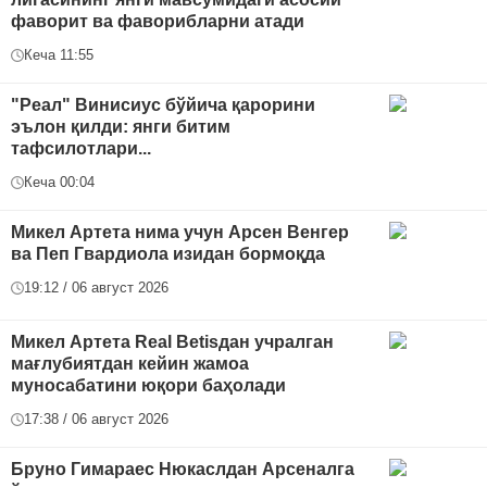
фаворит ва фаворибларни атади
Кеча 11:55
"Реал" Винисиус бўйича қарорини
эълон қилди: янги битим
тафсилотлари...
Кеча 00:04
Микел Артета нима учун Арсен Венгер
ва Пеп Гвардиола изидан бормоқда
19:12 / 06 август 2026
Микел Артета Real Betisдан учралган
мағлубиятдан кейин жамоа
муносабатини юқори баҳолади
17:38 / 06 август 2026
Бруно Гимараес Нюкаслдан Арсеналга