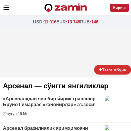
Кириш
USD
:
11 916
EUR
:
13 749
RUB
:
146
+
Тегга обуна
Арсенал — сўнгги янгиликлар
«Арсенал»дан яна бир йирик трансфер:
Бруно Гимараэс «канонирлар» аъзоси!
Бугун 16:55
Арсенал бразилиялик яримҳимоячи