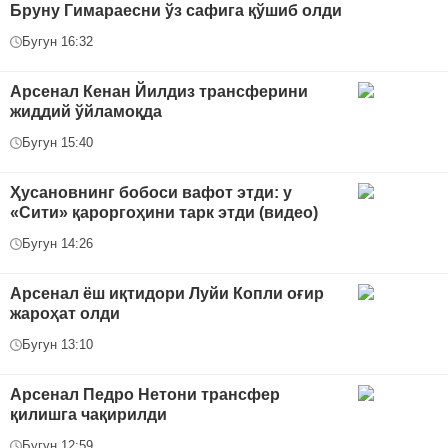
Бруну Гимараесни ўз сафига қўшиб олди
Бугун 16:32
Арсенал Кенан Йилдиз трансферини
жиддий ўйламоқда
Бугун 15:40
Ҳусановнинг бобоси вафот этди: у
«Сити» қароргоҳини тарк этди (видео)
Бугун 14:26
Арсенал ёш иқтидори Луйи Копли оғир
жароҳат олди
Бугун 13:10
Арсенал Педро Нетони трансфер
қилишга чақирилди
Бугун 12:59