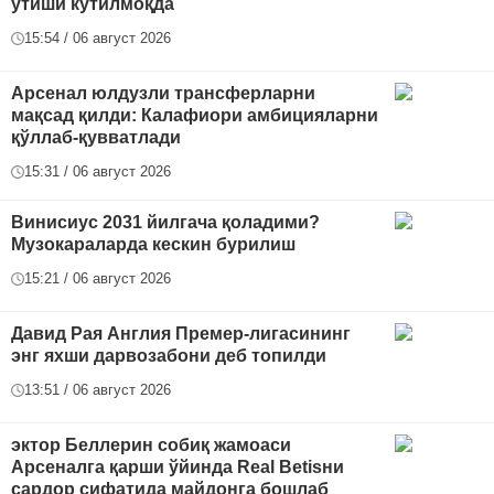
ўтиши кутилмоқда
15:54 / 06 август 2026
Арсенал юлдузли трансферларни
мақсад қилди: Калафиори амбицияларни
қўллаб-қувватлади
15:31 / 06 август 2026
Винисиус 2031 йилгача қоладими?
Музокараларда кескин бурилиш
15:21 / 06 август 2026
Давид Рая Англия Премер-лигасининг
энг яхши дарвозабони деб топилди
13:51 / 06 август 2026
эктор Беллерин собиқ жамоаси
Арсеналга қарши ўйинда Real Betisни
сардор сифатида майдонга бошлаб