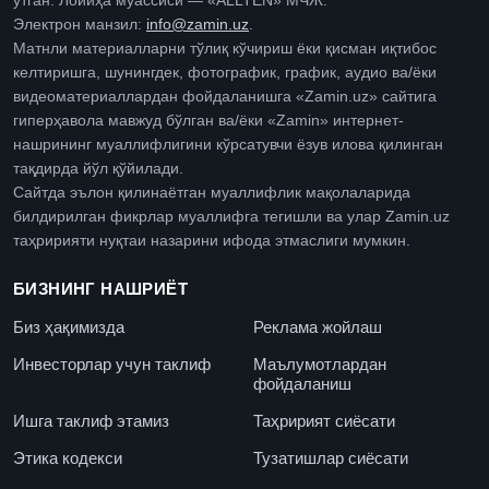
ўтган. Лойиҳа муассиси — «ALLTEN» МЧЖ.
Электрон манзил:
info@zamin.uz
.
Матнли материалларни тўлиқ кўчириш ёки қисман иқтибос
келтиришга, шунингдек, фотографик, график, аудио ва/ёки
видеоматериаллардан фойдаланишга «Zamin.uz» сайтига
гиперҳавола мавжуд бўлган ва/ёки «Zamin» интернет-
нашрининг муаллифлигини кўрсатувчи ёзув илова қилинган
тақдирда йўл қўйилади.
Сайтда эълон қилинаётган муаллифлик мақолаларида
билдирилган фикрлар муаллифга тегишли ва улар Zamin.uz
таҳририяти нуқтаи назарини ифода этмаслиги мумкин.
БИЗНИНГ НАШРИЁТ
Биз ҳақимизда
Реклама жойлаш
Инвесторлар учун таклиф
Маълумотлардан
фойдаланиш
Ишга таклиф этамиз
Таҳририят сиёсати
Этика кодекси
Тузатишлар сиёсати