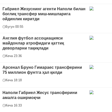
Габриел Жезуснинг агенти Наполи билан
боғлиқ трансфер миш-мишларига
ойдинлик киритди
Бугун 00:55
Англия футбол ассоциацияси
майдонлар атрофидаги қаттиқ
деворларни тақиқлади
Кеча 23:36
Арсенал Бруно Гимараес трансферини
75 миллион фунтга ҳал қилди
Кеча 18:18
Наполи Габриел Жесус трансферини
амалга оширмоқчи
Кеча 16:33