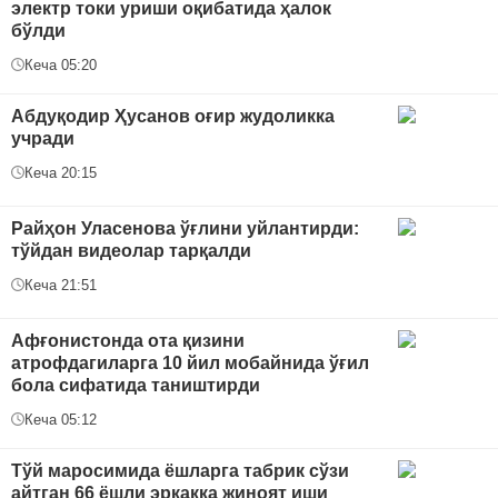
электр токи уриши оқибатида ҳалок
бўлди
Кеча 05:20
Абдуқодир Ҳусанов оғир жудоликка
учради
Кеча 20:15
Райҳон Уласенова ўғлини уйлантирди:
тўйдан видеолар тарқалди
Кеча 21:51
Афғонистонда ота қизини
атрофдагиларга 10 йил мобайнида ўғил
бола сифатида таништирди
Кеча 05:12
Тўй маросимида ёшларга табрик сўзи
айтган 66 ёшли эркакка жиноят иши