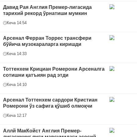
Давид Рая Англия Премер-лигасида
тарихий рекорд ўрнатиши мумкин
Кеча 14:54
Арсенал Ферран Торрес трансфери
бўйича музокараларга киришди
Кеча 14:33
Тоттенхем Крициан Ромерони Арсеналга
сотишни қатъиян рад этди
Кеча 14:10
Арсенал Тоттенхем сардори Кристиан
Ромерони ўз сафига қўшиб олмоқчи
Кеча 12:17
Аллй МакКойст Англия Премер-
лигасининг янги мавсумидаги асосий